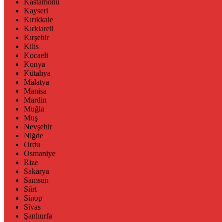
Kastamonu
Kayseri
Kırıkkale
Kırklareli
Kırşehir
Kilis
Kocaeli
Konya
Kütahya
Malatya
Manisa
Mardin
Muğla
Muş
Nevşehir
Niğde
Ordu
Osmaniye
Rize
Sakarya
Samsun
Siirt
Sinop
Sivas
Şanlıurfa