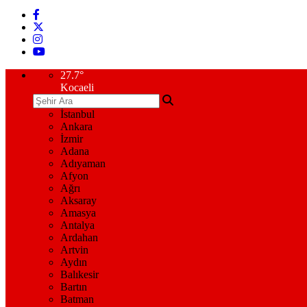
27.7
°
Kocaeli
İstanbul
Ankara
İzmir
Adana
Adıyaman
Afyon
Ağrı
Aksaray
Amasya
Antalya
Ardahan
Artvin
Aydın
Balıkesir
Bartın
Batman