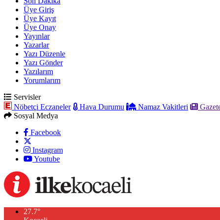
Son Dakika
Üye Giriş
Üye Kayıt
Üye Onay
Yayınlar
Yazarlar
Yazı Düzenle
Yazı Gönder
Yazılarım
Yorumlarım
Servisler
Nöbetçi Eczaneler
Hava Durumu
Namaz Vakitleri
Gazete
Sosyal Medya
Facebook
Instagram
Youtube
27.7
°