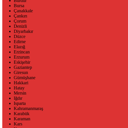
Burdur
Bursa
Çanakkale
Çankırı
Çorum
Denizli
Diyarbakır
Düzce
Edirne
Elazığ
Erzincan
Erzurum
Eskişehir
Gaziantep
Giresun
Gümüşhane
Hakkari
Hatay
Mersin
Iğdır
Isparta
Kahramanmaraş
Karabük
Karaman
Kars