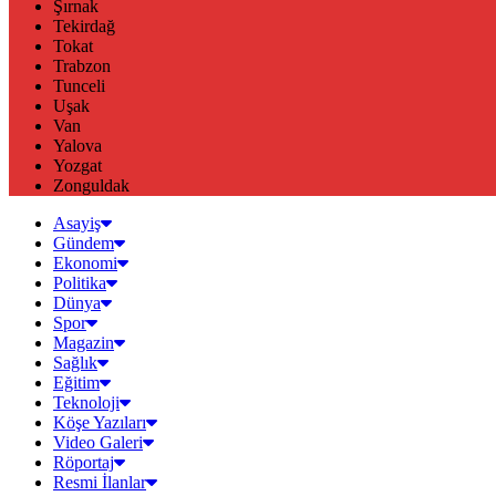
Şırnak
Tekirdağ
Tokat
Trabzon
Tunceli
Uşak
Van
Yalova
Yozgat
Zonguldak
Asayiş
Gündem
Ekonomi
Politika
Dünya
Spor
Magazin
Sağlık
Eğitim
Teknoloji
Köşe Yazıları
Video Galeri
Röportaj
Resmi İlanlar