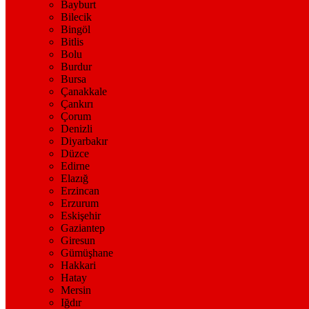
Bayburt
Bilecik
Bingöl
Bitlis
Bolu
Burdur
Bursa
Çanakkale
Çankırı
Çorum
Denizli
Diyarbakır
Düzce
Edirne
Elazığ
Erzincan
Erzurum
Eskişehir
Gaziantep
Giresun
Gümüşhane
Hakkari
Hatay
Mersin
Iğdır