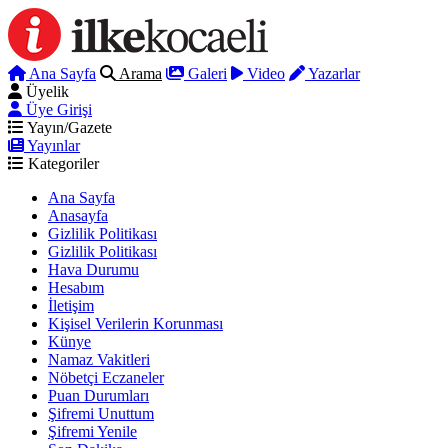
Ana Sayfa
Arama
Galeri
Video
Yazarlar
Üyelik
Üye Girişi
Yayın/Gazete
Yayınlar
Kategoriler
Ana Sayfa
Anasayfa
Gizlilik Politikası
Gizlilik Politikası
Hava Durumu
Hesabım
İletişim
Kişisel Verilerin Korunması
Künye
Namaz Vakitleri
Nöbetçi Eczaneler
Puan Durumları
Şifremi Unuttum
Şifremi Yenile