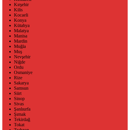
Kırşehir
Kilis
Kocaeli
Konya
Kütahya
Malatya
Manisa
Mardin
Muğla
Muş
Nevşehir
Niğde
Ordu
Osmaniye
Rize
Sakarya
Samsun
Siirt
Sinop
Sivas
Şanlıurfa
Şırnak
Tekirdağ
Tokat
Trabzon