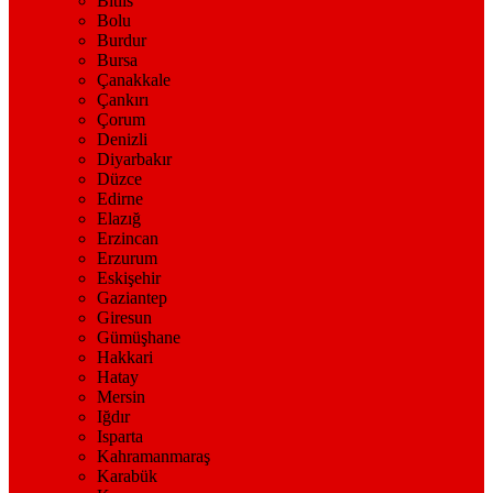
Bitlis
Bolu
Burdur
Bursa
Çanakkale
Çankırı
Çorum
Denizli
Diyarbakır
Düzce
Edirne
Elazığ
Erzincan
Erzurum
Eskişehir
Gaziantep
Giresun
Gümüşhane
Hakkari
Hatay
Mersin
Iğdır
Isparta
Kahramanmaraş
Karabük