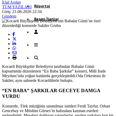
İclal Arslan
Röportaj
TÜM YAZILARI
Giriş: 21-06-2026 22:34
Gündem
Resmi İlanlar
Kocaeli Büyükşehir Belediyesi tarafından Babalar Günü
kapsamında düzenlenen “En Baba Şarkılar” konseri, Milli İrade
Meydanı’nda yoğun katılımla gerçekleştirildi.Oda Orkestrası ile
Sakiler, aynı sahnede Kocaelililerle buluştu.
“EN BABA” ŞARKILAR GECEYE DAMGA
VURDU
Konserde, Türk müziğinin unutulmaz isimleri Ferdi Tayfur, Orhan
Gencebay ve Müslüm Gürses’in hafızalara kazınan eserleri
seslendirildi. Meydanı dolduran vatandaşlar, sevilen şarkılara hep bir