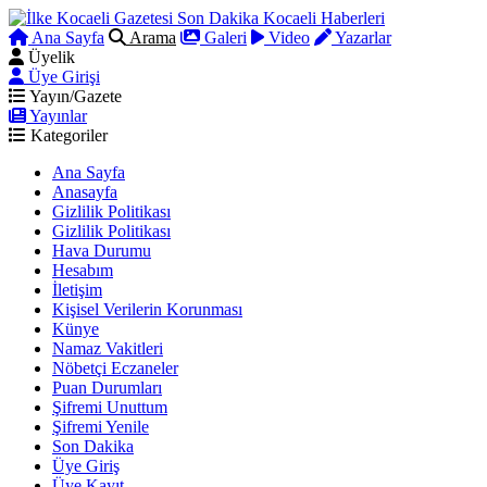
Ana Sayfa
Arama
Galeri
Video
Yazarlar
Üyelik
Üye Girişi
Yayın/Gazete
Yayınlar
Kategoriler
Ana Sayfa
Anasayfa
Gizlilik Politikası
Gizlilik Politikası
Hava Durumu
Hesabım
İletişim
Kişisel Verilerin Korunması
Künye
Namaz Vakitleri
Nöbetçi Eczaneler
Puan Durumları
Şifremi Unuttum
Şifremi Yenile
Son Dakika
Üye Giriş
Üye Kayıt