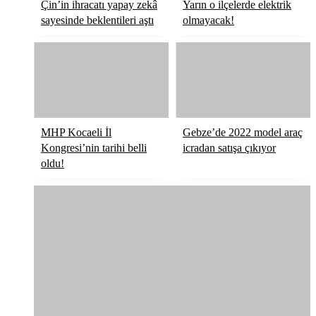
Çin’in ihracatı yapay zekâ
Yarın o ilçelerde elektrik
sayesinde beklentileri aştı
olmayacak!
MHP Kocaeli İl
Gebze’de 2022 model araç
Kongresi’nin tarihi belli
icradan satışa çıkıyor
oldu!