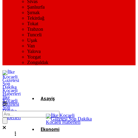
Sivas
Şanlıurfa
Şırnak
Tekirdağ
Tokat
Trabzon
Tunceli
Uşak
Van
Yalova
Yozgat
Zonguldak
İlke
Asayiş
Kocaeli
Gazetesi
Son
Dakika
Gündem
Kocaeli
Haberleri
Ekonomi