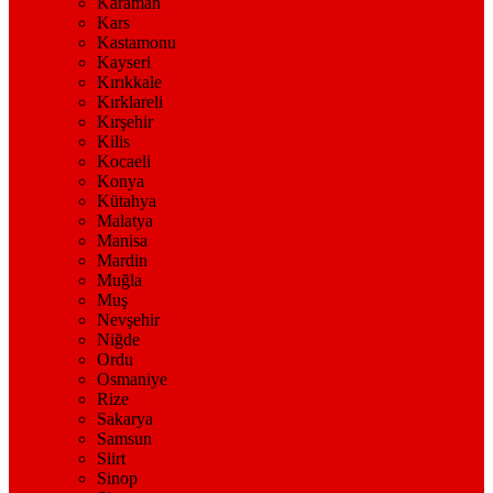
Karaman
Kars
Kastamonu
Kayseri
Kırıkkale
Kırklareli
Kırşehir
Kilis
Kocaeli
Konya
Kütahya
Malatya
Manisa
Mardin
Muğla
Muş
Nevşehir
Niğde
Ordu
Osmaniye
Rize
Sakarya
Samsun
Siirt
Sinop