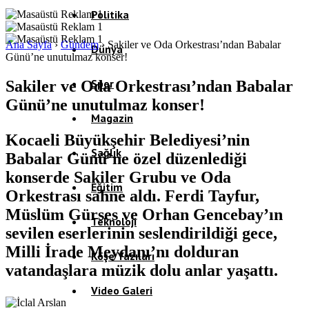
Politika
Ana Sayfa
›
Gündem
›
Sakiler ve Oda Orkestrası’ndan Babalar
Dünya
Günü’ne unutulmaz konser!
Spor
Sakiler ve Oda Orkestrası’ndan Babalar
Günü’ne unutulmaz konser!
Magazin
Kocaeli Büyükşehir Belediyesi’nin
Sağlık
Babalar Günü’ne özel düzenlediği
konserde Sakiler Grubu ve Oda
Eğitim
Orkestrası sahne aldı. Ferdi Tayfur,
Müslüm Gürses ve Orhan Gencebay’ın
Teknoloji
sevilen eserlerinin seslendirildiği gece,
Milli İrade Meydanı’nı dolduran
Köşe Yazıları
vatandaşlara müzik dolu anlar yaşattı.
Video Galeri