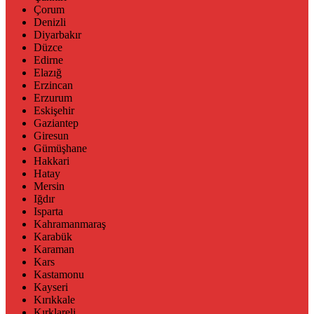
Çorum
Denizli
Diyarbakır
Düzce
Edirne
Elazığ
Erzincan
Erzurum
Eskişehir
Gaziantep
Giresun
Gümüşhane
Hakkari
Hatay
Mersin
Iğdır
Isparta
Kahramanmaraş
Karabük
Karaman
Kars
Kastamonu
Kayseri
Kırıkkale
Kırklareli