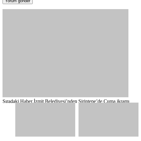
Sıradaki Haber
İzmit Belediyesi’nden Şirintepe’de Cuma ikramı