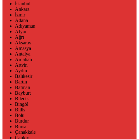
İstanbul
Ankara
İzmir
Adana
Adıyaman
Afyon
Ağrı
Aksaray
Amasya
Antalya
Ardahan
Artvin
Aydın
Balıkesir
Bartın
Batman
Bayburt
Bilecik
Bingöl
Bitlis
Bolu
Burdur
Bursa
Çanakkale
Çankırı