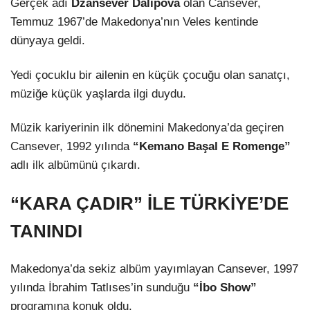
Gerçek adı
Dzansever Dalipova
olan Cansever,
Temmuz 1967’de Makedonya’nın Veles kentinde
dünyaya geldi.
Yedi çocuklu bir ailenin en küçük çocuğu olan sanatçı,
müziğe küçük yaşlarda ilgi duydu.
Müzik kariyerinin ilk dönemini Makedonya’da geçiren
Cansever, 1992 yılında
“Kemano Başal E Romenge”
adlı ilk albümünü çıkardı.
“KARA ÇADIR” İLE TÜRKİYE’DE
TANINDI
Makedonya’da sekiz albüm yayımlayan Cansever, 1997
yılında İbrahim Tatlıses’in sunduğu
“İbo Show”
programına konuk oldu.