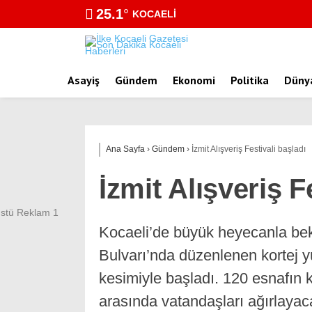
25.1
°
KOCAELI
Asayiş
Gündem
Ekonomi
Politika
Düny
Ana Sayfa
›
Gündem
›
İzmit Alışveriş Festivali başladı
İzmit Alışveriş F
Kocaeli’de büyük heyecanla bekl
Bulvarı’nda düzenlenen kortej 
kesimiyle başladı. 120 esnafın ka
arasında vatandaşları ağırlayac