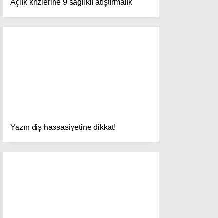
Açlık krizlerine 9 sağlıklı atıştırmalık
Yazı Düzenle
Yazı Gönder
Yazılarım
Yorumlarım
Yazın diş hassasiyetine dikkat!
Facebook