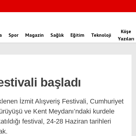
Köşe
a
Spor
Magazin
Sağlık
Eğitim
Teknoloji
Yazıları
estivali başladı
enen İzmit Alışveriş Festivali, Cumhuriyet
yürüyüşü ve Kent Meydanı’ndaki kurdele
tıldığı festival, 24-28 Haziran tarihleri
ak.