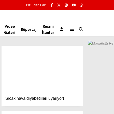
Bizi Takip Edin
Video
Resmi
Röportaj
Galeri
İlanlar
Sıcak hava diyabetlileri uyarıyor!