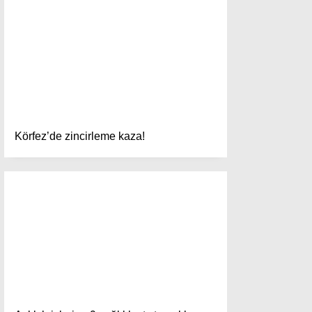
Ana Sayfa
Anasayfa
Gizlilik Politikası
Gizlilik Politikası
Hava Durumu
Hesabım
İletişim
Kişisel Verilerin Korunması
Körfez’de zincirleme kaza!
Künye
Namaz Vakitleri
Nöbetçi Eczaneler
Puan Durumları
Şifremi Unuttum
Şifremi Yenile
Son Dakika
Üye Giriş
Üye Kayıt
Üye Onay
Yayınlar
Yazarlar