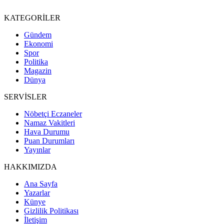
KATEGORİLER
Gündem
Ekonomi
Spor
Politika
Magazin
Dünya
SERVİSLER
Nöbetçi Eczaneler
Namaz Vakitleri
Hava Durumu
Puan Durumları
Yayınlar
HAKKIMIZDA
Ana Sayfa
Yazarlar
Künye
Gizlilik Politikası
İletişim