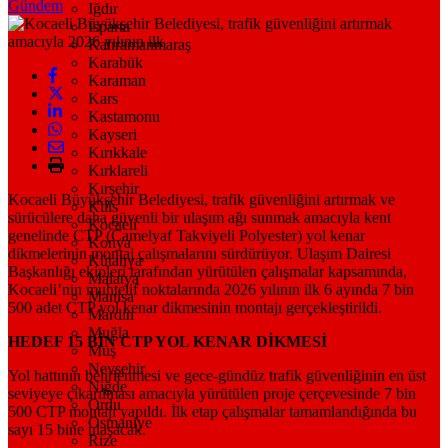
Gündem
Iğdır
Isparta
Kahramanmaraş
Karabük
Karaman
Kars
Kastamonu
Kayseri
Kırıkkale
Kırklareli
Kırşehir
Kocaeli Büyükşehir Belediyesi, trafik güvenliğini artırmak ve
Kilis
sürücülere daha güvenli bir ulaşım ağı sunmak amacıyla kent
Kocaeli
genelinde CTP (Camelyaf Takviyeli Polyester) yol kenar
Konya
dikmelerinin montaj çalışmalarını sürdürüyor. Ulaşım Dairesi
Kütahya
Başkanlığı ekipleri tarafından yürütülen çalışmalar kapsamında,
Malatya
Kocaeli’nin muhtelif noktalarında 2026 yılının ilk 6 ayında 7 bin
Manisa
500 adet CTP yol kenar dikmesinin montajı gerçekleştirildi.
Mardin
Muğla
HEDEF 15 BİN CTP YOL KENAR DİKMESİ
Muş
Nevşehir
Yol hattının belirlenmesi ve gece-gündüz trafik güvenliğinin en üst
Niğde
seviyeye çıkarılması amacıyla yürütülen proje çerçevesinde 7 bin
Ordu
500 CTP montajı yapıldı. İlk etap çalışmalar tamamlandığında bu
Osmaniye
sayı 15 bine ulaşacak.
Rize