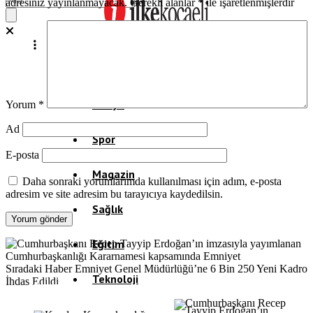
adresiniz yayınlanmayacak.
Gerekli alanlar
*
ile işaretlenmişlerdir
Ekonomi
Politika
Dünya
Yorum
*
Ad
Spor
E-posta
Magazin
Daha sonraki yorumlarımda kullanılması için adım, e-posta
adresim ve site adresim bu tarayıcıya kaydedilsin.
Sağlık
Eğitim
Sıradaki Haber
Emniyet Genel Müdürlüğü’ne 6 Bin 250 Yeni Kadro
Teknoloji
İhdas Edildi