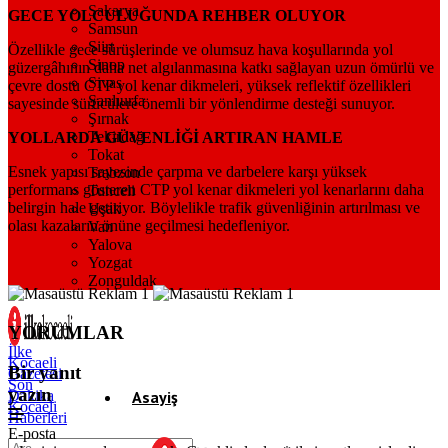
Sakarya
GECE YOLCULUĞUNDA REHBER OLUYOR
Samsun
Siirt
Özellikle gece sürüşlerinde ve olumsuz hava koşullarında yol
Sinop
güzergâhının daha net algılanmasına katkı sağlayan uzun ömürlü ve
Sivas
çevre dostu CTP yol kenar dikmeleri, yüksek reflektif özellikleri
Şanlıurfa
sayesinde sürücülere önemli bir yönlendirme desteği sunuyor.
Şırnak
Tekirdağ
YOLLARDA GÜVENLİĞİ ARTIRAN HAMLE
Tokat
Esnek yapısı sayesinde çarpma ve darbelere karşı yüksek
Trabzon
performans gösteren CTP yol kenar dikmeleri yol kenarlarını daha
Tunceli
belirgin hale getiriyor. Böylelikle trafik güvenliğinin artırılması ve
Uşak
olası kazaların önüne geçilmesi hedefleniyor.
Van
Yalova
Yozgat
Zonguldak
YORUMLAR
İlke
Kocaeli
Bir yanıt
Gazetesi
Son
yazın
Dakika
Asayiş
Kocaeli
Haberleri
E-posta
Gündem