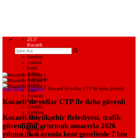
25.5
°
Kocaeli
İstanbul
Ankara
İzmir
Adana
Adıyaman
Afyon
Ana Sayfa
›
Gündem
›
Kocaeli’de yollar CTP ile daha güvenli
Ağrı
Aksaray
Kocaeli’de yollar CTP ile daha güvenli
Amasya
Antalya
Ardahan
Kocaeli Büyükşehir Belediyesi, trafik
Artvin
Aydın
güvenliğini artırmak amacıyla 2026
Balıkesir
yılının ilk 6 ayında kent genelinde 7 bin
Bartın