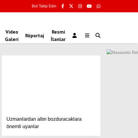
Bizi Takip Edin
Video
Resmi
Röportaj
Galeri
İlanlar
Uzmanlardan altın bozduracaklara
önemli uyarılar