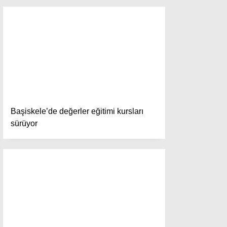
Ana Sayfa
Anasayfa
Gizlilik Politikası
Gizlilik Politikası
Hava Durumu
Hesabım
İletişim
Kişisel Verilerin Korunması
Künye
Başiskele’de değerler eğitimi kursları
Namaz Vakitleri
sürüyor
Nöbetçi Eczaneler
Puan Durumları
Şifremi Unuttum
Şifremi Yenile
Son Dakika
Üye Giriş
Üye Kayıt
Üye Onay
Yayınlar
Yazarlar