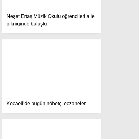
Yazı Düzenle
Yazı Gönder
Neşet Ertaş Müzik Okulu öğrencileri aile
Yazılarım
pikniğinde buluştu
Yorumlarım
Kocaeli’de bugün nöbetçi eczaneler
Facebook