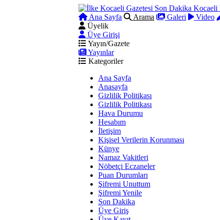
Ana Sayfa
Arama
Galeri
Video
Üyelik
Üye Girişi
Yayın/Gazete
Yayınlar
Kategoriler
Ana Sayfa
Anasayfa
Gizlilik Politikası
Gizlilik Politikası
Hava Durumu
Hesabım
İletişim
Kişisel Verilerin Korunması
Künye
Namaz Vakitleri
Nöbetçi Eczaneler
Puan Durumları
Şifremi Unuttum
Şifremi Yenile
Son Dakika
Üye Giriş
Üye Kayıt