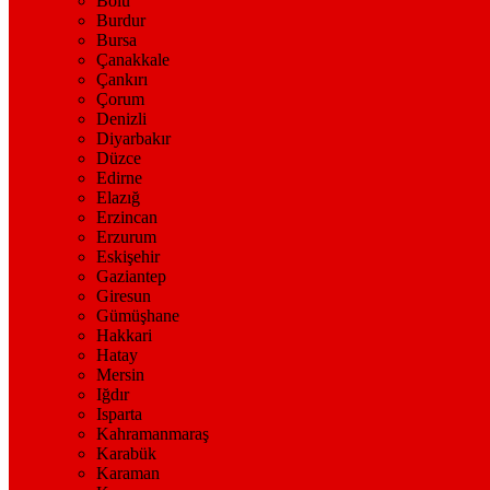
Bolu
Burdur
Bursa
Çanakkale
Çankırı
Çorum
Denizli
Diyarbakır
Düzce
Edirne
Elazığ
Erzincan
Erzurum
Eskişehir
Gaziantep
Giresun
Gümüşhane
Hakkari
Hatay
Mersin
Iğdır
Isparta
Kahramanmaraş
Karabük
Karaman