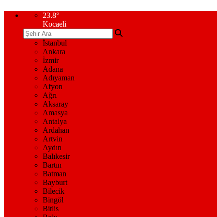
23.8
°
Kocaeli
İstanbul
Ankara
İzmir
Adana
Adıyaman
Afyon
Ağrı
Aksaray
Amasya
Antalya
Ardahan
Artvin
Aydın
Balıkesir
Bartın
Batman
Bayburt
Bilecik
Bingöl
Bitlis