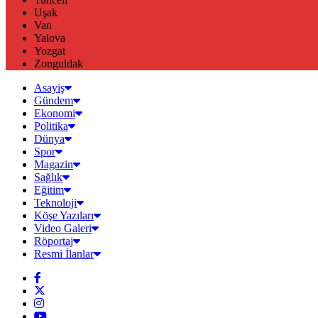
Uşak
Van
Yalova
Yozgat
Zonguldak
Asayiş
Gündem
Ekonomi
Politika
Dünya
Spor
Magazin
Sağlık
Eğitim
Teknoloji
Köşe Yazıları
Video Galeri
Röportaj
Resmi İlanlar