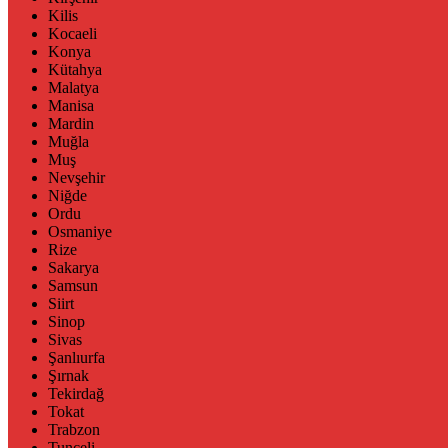
Kilis
Kocaeli
Konya
Kütahya
Malatya
Manisa
Mardin
Muğla
Muş
Nevşehir
Niğde
Ordu
Osmaniye
Rize
Sakarya
Samsun
Siirt
Sinop
Sivas
Şanlıurfa
Şırnak
Tekirdağ
Tokat
Trabzon
Tunceli