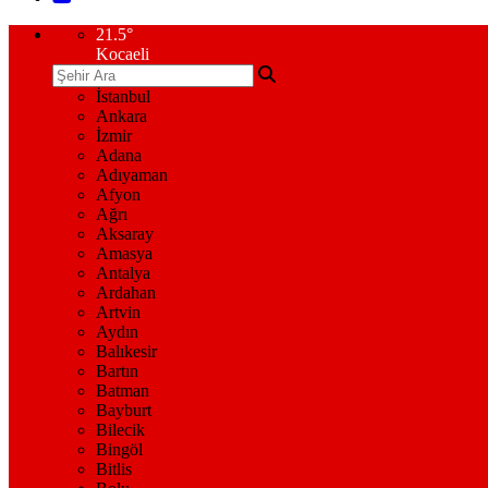
21.5
°
Kocaeli
İstanbul
Ankara
İzmir
Adana
Adıyaman
Afyon
Ağrı
Aksaray
Amasya
Antalya
Ardahan
Artvin
Aydın
Balıkesir
Bartın
Batman
Bayburt
Bilecik
Bingöl
Bitlis