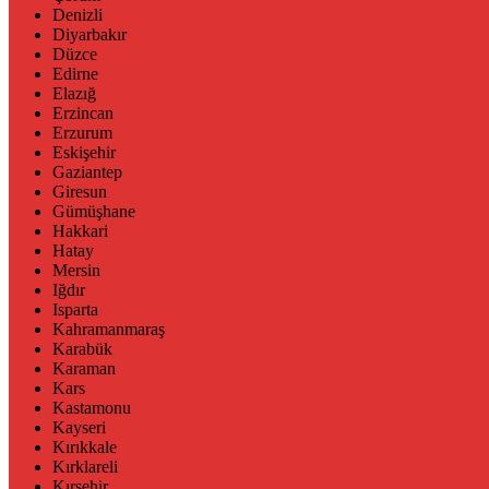
Denizli
Diyarbakır
Düzce
Edirne
Elazığ
Erzincan
Erzurum
Eskişehir
Gaziantep
Giresun
Gümüşhane
Hakkari
Hatay
Mersin
Iğdır
Isparta
Kahramanmaraş
Karabük
Karaman
Kars
Kastamonu
Kayseri
Kırıkkale
Kırklareli
Kırşehir