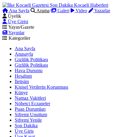
Ana Sayfa
Arama
Galeri
Video
Yazarlar
Üyelik
Üye Girişi
Yayın/Gazete
Yayınlar
Kategoriler
Ana Sayfa
Anasayfa
Gizlilik Politikası
Gizlilik Politikası
Hava Durumu
Hesabım
İletişim
Kişisel Verilerin Korunması
Künye
Namaz Vakitleri
Nöbetçi Eczaneler
Puan Durumları
Şifremi Unuttum
Şifremi Yenile
Son Dakika
Üye Giriş
Üye Kayıt