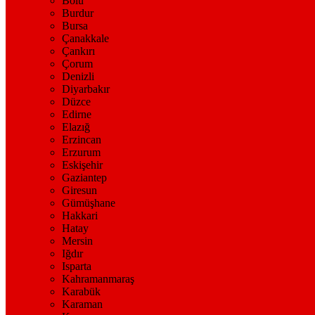
Bolu
Burdur
Bursa
Çanakkale
Çankırı
Çorum
Denizli
Diyarbakır
Düzce
Edirne
Elazığ
Erzincan
Erzurum
Eskişehir
Gaziantep
Giresun
Gümüşhane
Hakkari
Hatay
Mersin
Iğdır
Isparta
Kahramanmaraş
Karabük
Karaman