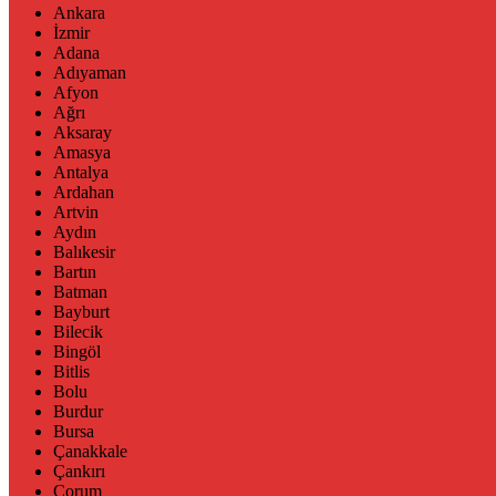
Ankara
İzmir
Adana
Adıyaman
Afyon
Ağrı
Aksaray
Amasya
Antalya
Ardahan
Artvin
Aydın
Balıkesir
Bartın
Batman
Bayburt
Bilecik
Bingöl
Bitlis
Bolu
Burdur
Bursa
Çanakkale
Çankırı
Çorum