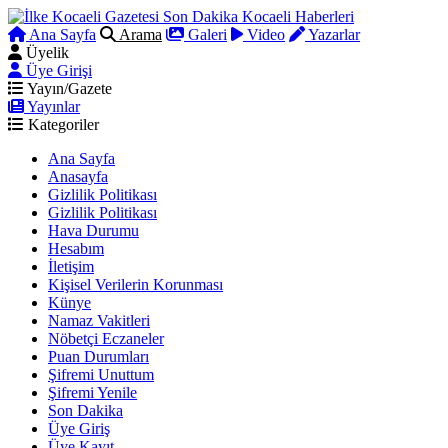
Ana Sayfa
Arama
Galeri
Video
Yazarlar
Üyelik
Üye Girişi
Yayın/Gazete
Yayınlar
Kategoriler
Ana Sayfa
Anasayfa
Gizlilik Politikası
Gizlilik Politikası
Hava Durumu
Hesabım
İletişim
Kişisel Verilerin Korunması
Künye
Namaz Vakitleri
Nöbetçi Eczaneler
Puan Durumları
Şifremi Unuttum
Şifremi Yenile
Son Dakika
Üye Giriş
Üye Kayıt