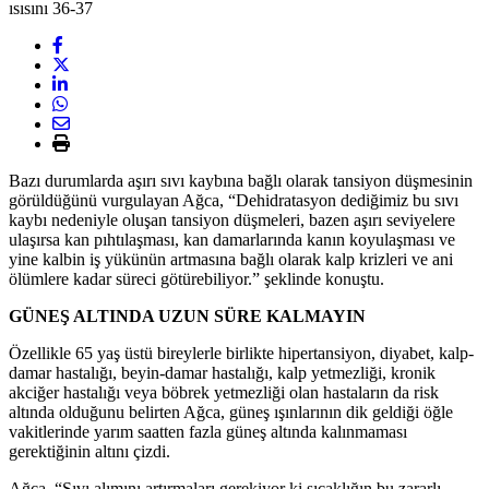
Bazı durumlarda aşırı sıvı kaybına bağlı olarak tansiyon düşmesinin
görüldüğünü vurgulayan Ağca, “Dehidratasyon dediğimiz bu sıvı
kaybı nedeniyle oluşan tansiyon düşmeleri, bazen aşırı seviyelere
ulaşırsa kan pıhtılaşması, kan damarlarında kanın koyulaşması ve
yine kalbin iş yükünün artmasına bağlı olarak kalp krizleri ve ani
ölümlere kadar süreci götürebiliyor.” şeklinde konuştu.
GÜNEŞ ALTINDA UZUN SÜRE KALMAYIN
Özellikle 65 yaş üstü bireylerle birlikte hipertansiyon, diyabet, kalp-
damar hastalığı, beyin-damar hastalığı, kalp yetmezliği, kronik
akciğer hastalığı veya böbrek yetmezliği olan hastaların da risk
altında olduğunu belirten Ağca, güneş ışınlarının dik geldiği öğle
vakitlerinde yarım saatten fazla güneş altında kalınmaması
gerektiğinin altını çizdi.
Ağca, “Sıvı alımını artırmaları gerekiyor ki sıcaklığın bu zararlı