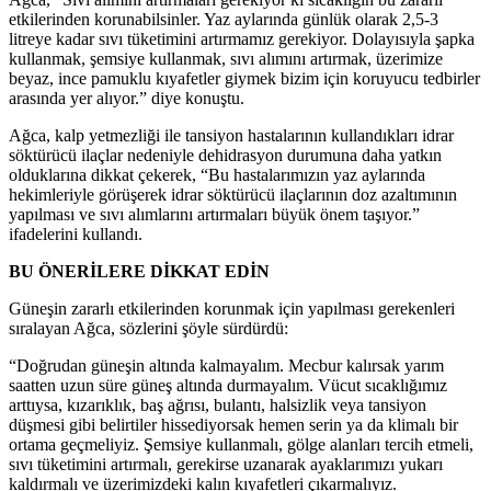
etkilerinden korunabilsinler. Yaz aylarında günlük olarak 2,5-3
litreye kadar sıvı tüketimini artırmamız gerekiyor. Dolayısıyla şapka
kullanmak, şemsiye kullanmak, sıvı alımını artırmak, üzerimize
beyaz, ince pamuklu kıyafetler giymek bizim için koruyucu tedbirler
arasında yer alıyor.” diye konuştu.
Ağca, kalp yetmezliği ile tansiyon hastalarının kullandıkları idrar
söktürücü ilaçlar nedeniyle dehidrasyon durumuna daha yatkın
olduklarına dikkat çekerek, “Bu hastalarımızın yaz aylarında
hekimleriyle görüşerek idrar söktürücü ilaçlarının doz azaltımının
yapılması ve sıvı alımlarını artırmaları büyük önem taşıyor.”
ifadelerini kullandı.
BU ÖNERİLERE DİKKAT EDİN
Güneşin zararlı etkilerinden korunmak için yapılması gerekenleri
sıralayan Ağca, sözlerini şöyle sürdürdü:
“Doğrudan güneşin altında kalmayalım. Mecbur kalırsak yarım
saatten uzun süre güneş altında durmayalım. Vücut sıcaklığımız
arttıysa, kızarıklık, baş ağrısı, bulantı, halsizlik veya tansiyon
düşmesi gibi belirtiler hissediyorsak hemen serin ya da klimalı bir
ortama geçmeliyiz. Şemsiye kullanmalı, gölge alanları tercih etmeli,
sıvı tüketimini artırmalı, gerekirse uzanarak ayaklarımızı yukarı
kaldırmalı ve üzerimizdeki kalın kıyafetleri çıkarmalıyız.