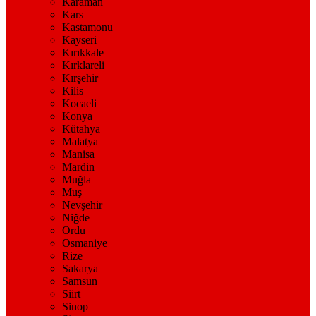
Karaman
Kars
Kastamonu
Kayseri
Kırıkkale
Kırklareli
Kırşehir
Kilis
Kocaeli
Konya
Kütahya
Malatya
Manisa
Mardin
Muğla
Muş
Nevşehir
Niğde
Ordu
Osmaniye
Rize
Sakarya
Samsun
Siirt
Sinop