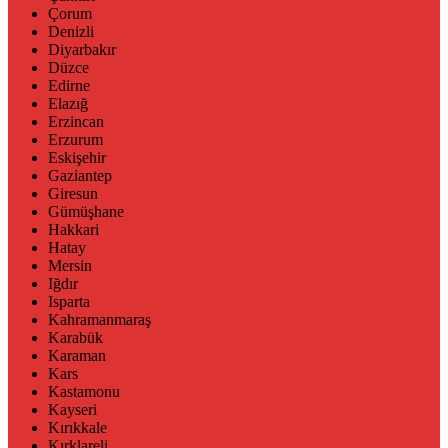
Çorum
Denizli
Diyarbakır
Düzce
Edirne
Elazığ
Erzincan
Erzurum
Eskişehir
Gaziantep
Giresun
Gümüşhane
Hakkari
Hatay
Mersin
Iğdır
Isparta
Kahramanmaraş
Karabük
Karaman
Kars
Kastamonu
Kayseri
Kırıkkale
Kırklareli