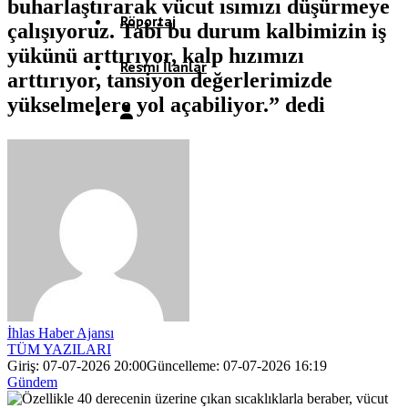
buharlaştırarak vücut ısımızı düşürmeye
Röportaj
çalışıyoruz. Tabi bu durum kalbimizin iş
yükünü arttırıyor, kalp hızımızı
Resmi İlanlar
arttırıyor, tansiyon değerlerimizde
yükselmelere yol açabiliyor.” dedi
İhlas Haber Ajansı
TÜM YAZILARI
Giriş: 07-07-2026 20:00
Güncelleme: 07-07-2026 16:19
Gündem