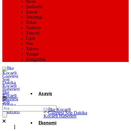
Sivas
Şanlıurfa
Şırnak
Tekirdağ
Tokat
Trabzon
Tunceli
Uşak
Van
Yalova
Yozgat
Zonguldak
İlke
Asayiş
Kocaeli
Gazetesi
Son
Dakika
Gündem
Kocaeli
Haberleri
Ekonomi