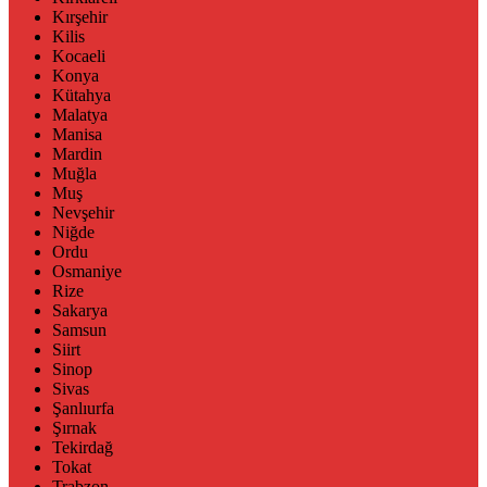
Kırşehir
Kilis
Kocaeli
Konya
Kütahya
Malatya
Manisa
Mardin
Muğla
Muş
Nevşehir
Niğde
Ordu
Osmaniye
Rize
Sakarya
Samsun
Siirt
Sinop
Sivas
Şanlıurfa
Şırnak
Tekirdağ
Tokat
Trabzon