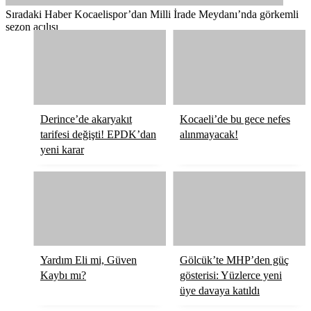
Sıradaki Haber
Kocaelispor’dan Milli İrade Meydanı’nda görkemli
sezon açılışı
Derince’de akaryakıt
Kocaeli’de bu gece nefes
tarifesi değişti! EPDK’dan
alınmayacak!
yeni karar
Yardım Eli mi, Güven
Gölcük’te MHP’den güç
Kaybı mı?
gösterisi: Yüzlerce yeni
üye davaya katıldı