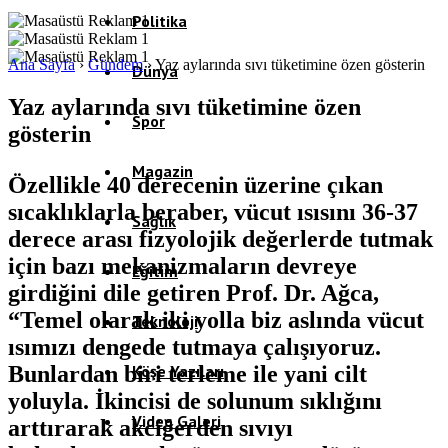
Politika
Ana Sayfa
›
Gündem
›
Yaz aylarında sıvı tüketimine özen gösterin
Dünya
Yaz aylarında sıvı tüketimine özen
Spor
gösterin
Magazin
Özellikle 40 derecenin üzerine çıkan
sıcaklıklarla beraber, vücut ısısını 36-37
Sağlık
derece arası fizyolojik değerlerde tutmak
için bazı mekanizmaların devreye
Eğitim
girdiğini dile getiren Prof. Dr. Ağca,
“Temel olarak iki yolla biz aslında vücut
Teknoloji
ısımızı dengede tutmaya çalışıyoruz.
Bunlardan biri terleme ile yani cilt
Köşe Yazıları
yoluyla. İkincisi de solunum sıklığını
Video Galeri
arttırarak akciğerden sıvıyı