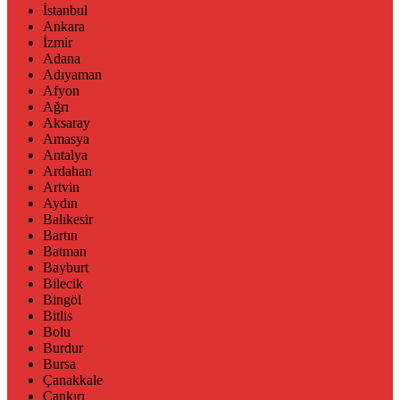
İstanbul
Ankara
İzmir
Adana
Adıyaman
Afyon
Ağrı
Aksaray
Amasya
Antalya
Ardahan
Artvin
Aydın
Balıkesir
Bartın
Batman
Bayburt
Bilecik
Bingöl
Bitlis
Bolu
Burdur
Bursa
Çanakkale
Çankırı