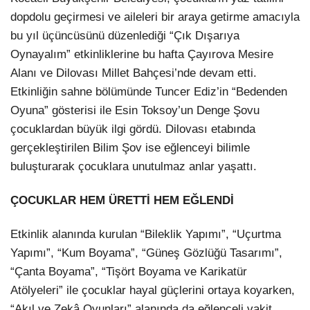
dopdolu geçirmesi ve aileleri bir araya getirme amacıyla
bu yıl üçüncüsünü düzenlediği “Çık Dışarıya
Oynayalım” etkinliklerine bu hafta Çayırova Mesire
Alanı ve Dilovası Millet Bahçesi’nde devam etti.
Etkinliğin sahne bölümünde Tuncer Ediz’in “Bedenden
Oyuna” gösterisi ile Esin Toksoy’un Denge Şovu
çocuklardan büyük ilgi gördü. Dilovası etabında
gerçekleştirilen Bilim Şov ise eğlenceyi bilimle
buluşturarak çocuklara unutulmaz anlar yaşattı.
ÇOCUKLAR HEM ÜRETTİ HEM EĞLENDİ
Etkinlik alanında kurulan “Bileklik Yapımı”, “Uçurtma
Yapımı”, “Kum Boyama”, “Güneş Gözlüğü Tasarımı”,
“Çanta Boyama”, “Tişört Boyama ve Karikatür
Atölyeleri” ile çocuklar hayal güçlerini ortaya koyarken,
“Akıl ve Zekâ Oyunları” alanında da eğlenceli vakit