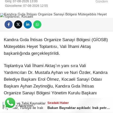
Giriş: 07-08-2026 13:00
Gündem
Güncelleme: 07-08-2026 12:55
Kandıra Gıda İhtisas Organize Sanayi Bölgesi (GİOSB)
Müteşebbis Heyet Toplantısı, Vali İlhami Aktaş
başkanlığında gerçekleştirildi.
Toplantıya Vali İlhami Aktaş’ın yanı sıra Vali
Yardımcıları Dr. Mustafa Ayhan ve Nuri Özder, Kandıra
Belediye Başkanı Erol Ölmez, Kocaeli Sanayi Odası
Başkanı Ayhan Zeytinoğlu, Kandıra Gıda İhtisas
Organize Sanayi Bölgesi Yönetim Kurulu Başkanı
Mehmet Başol ve yönetim kurulu üyeleri katıldı.
Sıradaki Haber
Bakan Bayraktar açıkladı: Irak petrolü için yeni hedef 2,5 milyon varil