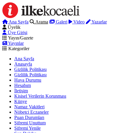
Ana Sayfa
Arama
Galeri
Video
Yazarlar
Üyelik
Üye Girişi
Yayın/Gazete
Yayınlar
Kategoriler
Ana Sayfa
Anasayfa
Gizlilik Politikası
Gizlilik Politikası
Hava Durumu
Hesabım
İletişim
Kişisel Verilerin Korunması
Künye
Namaz Vakitleri
Nöbetçi Eczaneler
Puan Durumları
Şifremi Unuttum
Şifremi Yenile