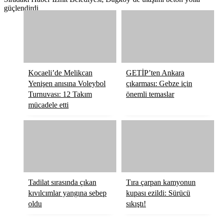
güçlendirdi
Kocaeli’de Melikcan
GETİP’ten Ankara
Yenişen anısına Voleybol
çıkarması: Gebze için
Turnuvası: 12 Takım
önemli temaslar
mücadele etti
Tadilat sırasında çıkan
Tıra çarpan kamyonun
kıvılcımlar yangına sebep
kupası ezildi: Sürücü
oldu
sıkıştı!