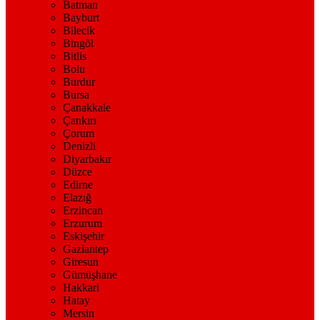
Batman
Bayburt
Bilecik
Bingöl
Bitlis
Bolu
Burdur
Bursa
Çanakkale
Çankırı
Çorum
Denizli
Diyarbakır
Düzce
Edirne
Elazığ
Erzincan
Erzurum
Eskişehir
Gaziantep
Giresun
Gümüşhane
Hakkari
Hatay
Mersin