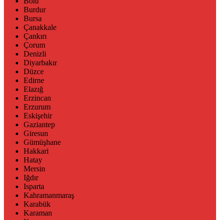
Bolu
Burdur
Bursa
Çanakkale
Çankırı
Çorum
Denizli
Diyarbakır
Düzce
Edirne
Elazığ
Erzincan
Erzurum
Eskişehir
Gaziantep
Giresun
Gümüşhane
Hakkari
Hatay
Mersin
Iğdır
Isparta
Kahramanmaraş
Karabük
Karaman