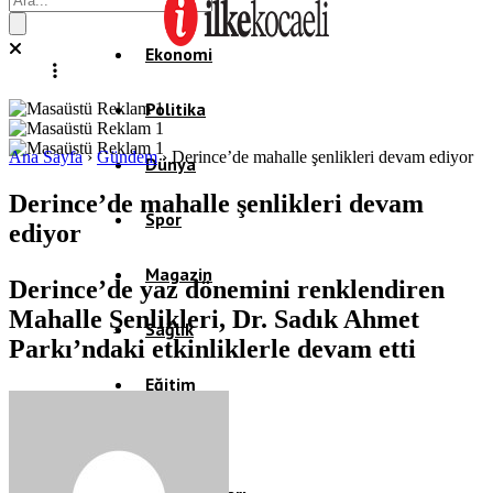
Ekonomi
Politika
Ana Sayfa
›
Gündem
›
Derince’de mahalle şenlikleri devam ediyor
Dünya
Derince’de mahalle şenlikleri devam
Spor
ediyor
Magazin
Derince’de yaz dönemini renklendiren
Mahalle Şenlikleri, Dr. Sadık Ahmet
Sağlık
Parkı’ndaki etkinliklerle devam etti
Eğitim
Teknoloji