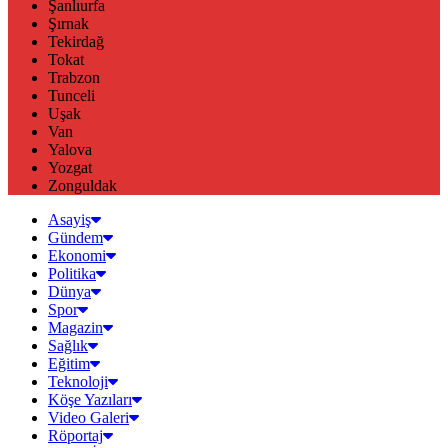
Şanlıurfa
Şırnak
Tekirdağ
Tokat
Trabzon
Tunceli
Uşak
Van
Yalova
Yozgat
Zonguldak
Asayiş
Gündem
Ekonomi
Politika
Dünya
Spor
Magazin
Sağlık
Eğitim
Teknoloji
Köşe Yazıları
Video Galeri
Röportaj