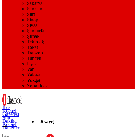
Sakarya
Samsun
Siirt
Sinop
Sivas
Şanlıurfa
Şırnak
Tekirdağ
Tokat
Trabzon
Tunceli
Uşak
Van
Yalova
Yozgat
Zonguldak
İlke
Kocaeli
Gazetesi
Son
Dakika
Asayiş
Kocaeli
Haberleri
Gündem