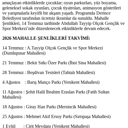
amaçlayan etkinliklerde çocuklar; oyun parkurları, yüz boyama,
geleneksel sokak oyunları, çocuk tiyatroları, animasyon gösterileri
ve yarışmalarla keyifli bir akşam yaşadı. Programda Derince
Belediyesi tarafından ücretsiz ikramlar da sunuldu. Mahalle
Şenlikleri, 14 Temmuz tarihinde Abdullah Tayyip Olçok Gençlik ve
Spor Merkezi’nde düzenlenecek etkinliklerle devam edecek.
2026 MAHALLE ŞENLİKLERİ TAKVİMİ:
14 Temmuz : A.Tayyip Olçok Gençlik ve Spor Merkezi
(Dumlupınar Mahallesi)
21 Temmuz : Bekir Sıtkı Özer Parkı (İbni Sina Mahallesi)
28 Temmuz : Beşdivan Tesisleri (Tahtalı Mahallesi)
4 Ağustos : Barış Manço Parkı (Yenikent Mahallesi)
11 Ağustos : Şehit Halil İbrahim Eraslan Parkı (Fatih Sultan
Mahallesi)
18 Ağustos : Giray Han Parkı (Mersincik Mahallesi)
25 Ağustos : Mehmet Akif Ersoy Parkı (Sırrıpaşa Mahallesi)
1 Eylül : Cirit Meydanı (Yenikent Mahallesi)