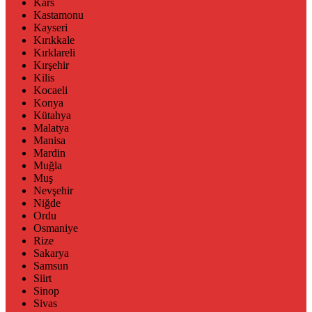
Kars
Kastamonu
Kayseri
Kırıkkale
Kırklareli
Kırşehir
Kilis
Kocaeli
Konya
Kütahya
Malatya
Manisa
Mardin
Muğla
Muş
Nevşehir
Niğde
Ordu
Osmaniye
Rize
Sakarya
Samsun
Siirt
Sinop
Sivas