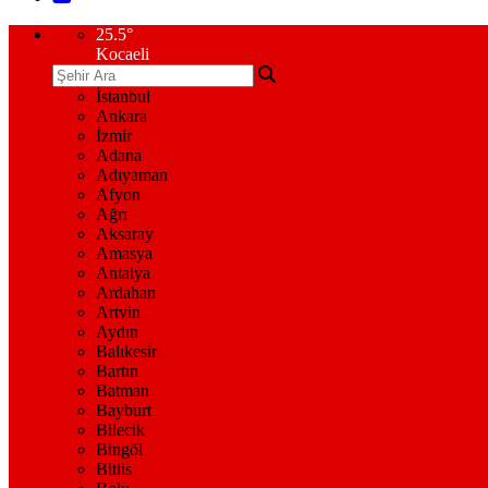
25.5
°
Kocaeli
İstanbul
Ankara
İzmir
Adana
Adıyaman
Afyon
Ağrı
Aksaray
Amasya
Antalya
Ardahan
Artvin
Aydın
Balıkesir
Bartın
Batman
Bayburt
Bilecik
Bingöl
Bitlis