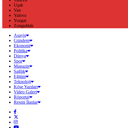
Uşak
Van
Yalova
Yozgat
Zonguldak
Asayiş
Gündem
Ekonomi
Politika
Dünya
Spor
Magazin
Sağlık
Eğitim
Teknoloji
Köşe Yazıları
Video Galeri
Röportaj
Resmi İlanlar