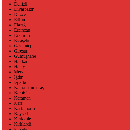
Denizli
Diyarbakır
Düzce
Edirne
Elazığ
Erzincan
Erzurum
Eskişehir
Gaziantep
Giresun
Gümüşhane
Hakkari
Hatay
Mersin
Iğdır
Isparta
Kahramanmaraş
Karabük
Karaman
Kars
Kastamonu
Kayseri
Kırıkkale
Kırklareli
Kırşehir