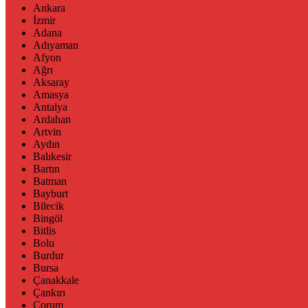
Ankara
İzmir
Adana
Adıyaman
Afyon
Ağrı
Aksaray
Amasya
Antalya
Ardahan
Artvin
Aydın
Balıkesir
Bartın
Batman
Bayburt
Bilecik
Bingöl
Bitlis
Bolu
Burdur
Bursa
Çanakkale
Çankırı
Çorum