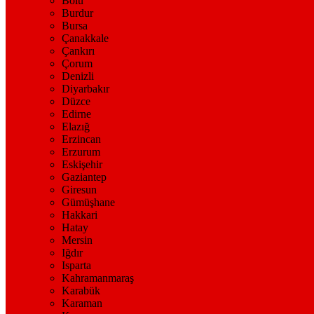
Bolu
Burdur
Bursa
Çanakkale
Çankırı
Çorum
Denizli
Diyarbakır
Düzce
Edirne
Elazığ
Erzincan
Erzurum
Eskişehir
Gaziantep
Giresun
Gümüşhane
Hakkari
Hatay
Mersin
Iğdır
Isparta
Kahramanmaraş
Karabük
Karaman