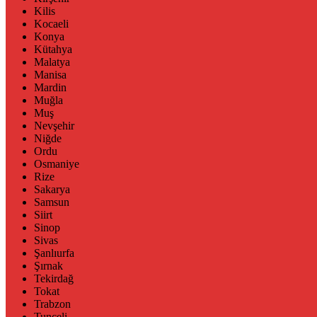
Kilis
Kocaeli
Konya
Kütahya
Malatya
Manisa
Mardin
Muğla
Muş
Nevşehir
Niğde
Ordu
Osmaniye
Rize
Sakarya
Samsun
Siirt
Sinop
Sivas
Şanlıurfa
Şırnak
Tekirdağ
Tokat
Trabzon
Tunceli