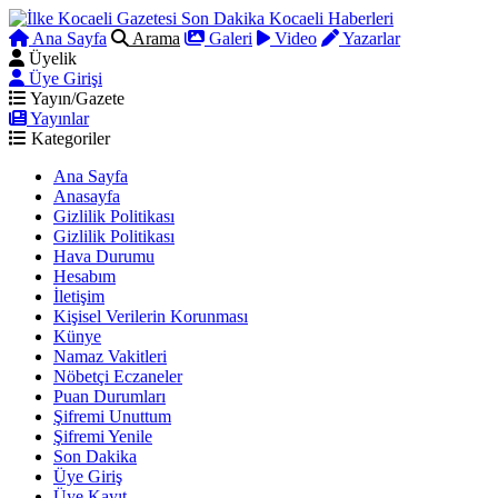
Ana Sayfa
Arama
Galeri
Video
Yazarlar
Üyelik
Üye Girişi
Yayın/Gazete
Yayınlar
Kategoriler
Ana Sayfa
Anasayfa
Gizlilik Politikası
Gizlilik Politikası
Hava Durumu
Hesabım
İletişim
Kişisel Verilerin Korunması
Künye
Namaz Vakitleri
Nöbetçi Eczaneler
Puan Durumları
Şifremi Unuttum
Şifremi Yenile
Son Dakika
Üye Giriş
Üye Kayıt