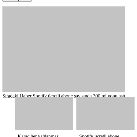
Sıradaki Haber
Spotify ücretli abone sayısında 300 milyonu aştı
Karaciğer yağlanması
Spotify ücretli abone