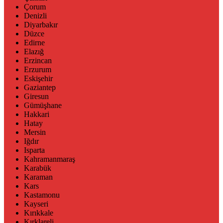
Çorum
Denizli
Diyarbakır
Düzce
Edirne
Elazığ
Erzincan
Erzurum
Eskişehir
Gaziantep
Giresun
Gümüşhane
Hakkari
Hatay
Mersin
Iğdır
Isparta
Kahramanmaraş
Karabük
Karaman
Kars
Kastamonu
Kayseri
Kırıkkale
Kırklareli