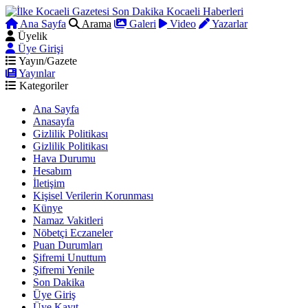
Ana Sayfa
Arama
Galeri
Video
Yazarlar
Üyelik
Üye Girişi
Yayın/Gazete
Yayınlar
Kategoriler
Ana Sayfa
Anasayfa
Gizlilik Politikası
Gizlilik Politikası
Hava Durumu
Hesabım
İletişim
Kişisel Verilerin Korunması
Künye
Namaz Vakitleri
Nöbetçi Eczaneler
Puan Durumları
Şifremi Unuttum
Şifremi Yenile
Son Dakika
Üye Giriş
Üye Kayıt