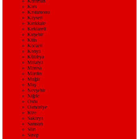
Karaman
Kars
Kastamonu
Kayseri
Kırıkkale
Kırklareli
Kırşehir
Kilis
Kocaeli
Konya
Kütahya
Malatya
Manisa
Mardin
Muğla
Muş
Nevşehir
Niğde
Ordu
Osmaniye
Rize
Sakarya
Samsun
Siirt
Sinop