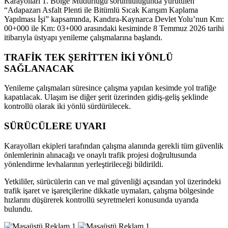
Karayolları 1. Bölge Müdürlüğü sorumluluğunda yürütülen
“Adapazarı Asfalt Plenti ile Bitümlü Sıcak Karışım Kaplama
Yapılması İşi” kapsamında, Kandıra-Kaynarca Devlet Yolu’nun Km:
00+000 ile Km: 03+000 arasındaki kesiminde 8 Temmuz 2026 tarihi
itibarıyla üstyapı yenileme çalışmalarına başlandı.
TRAFİK TEK ŞERİTTEN İKİ YÖNLÜ
SAĞLANACAK
Yenileme çalışmaları süresince çalışma yapılan kesimde yol trafiğe
kapatılacak. Ulaşım ise diğer şerit üzerinden gidiş-geliş şeklinde
kontrollü olarak iki yönlü sürdürülecek.
SÜRÜCÜLERE UYARI
Karayolları ekipleri tarafından çalışma alanında gerekli tüm güvenlik
önlemlerinin alınacağı ve onaylı trafik projesi doğrultusunda
yönlendirme levhalarının yerleştirileceği bildirildi.
Yetkililer, sürücülerin can ve mal güvenliği açısından yol üzerindeki
trafik işaret ve işaretçilerine dikkatle uymaları, çalışma bölgesinde
hızlarını düşürerek kontrollü seyretmeleri konusunda uyarıda
bulundu.