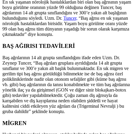
En sık yaşanan nörolojik hastalıklardan biri olan baş ağrısının yaşam
boyu görülme oranının yüzde 99 olduğuna değinen Tuncer, baş
ağrılarının 14 alt grupta sınıflandığını ve 300’e yakın alt başlığının
bulunduğunu söyledi. Uzm. Dr.
Tuncer,
“Baş ağrısı en sık yaşanan
nörolojik hastalıklardan birisidir. Yaşam boyu görülme oranı yüzde
99 olan baş ağrısı tüm dünyanın yaşadığı bir sorun olarak karşımıza
çıkmaktadır” diye konuştu.
BAŞ AĞIRISI TEDAVİLERİ
Baş ağrılarının 14 alt grupta sınıflandığını ifade eden Uzm. Dr.
Zeynep Tuncer, “Baş ağrıları gruplara ayrıldığında 14 alt grupta
sınıflanır ve 300’e yakın alt başlık bulunmaktadır. En sık migren ve
gerilim tipi baş ağrısı görüldüğü bilinmekte ise de baş ağrısı özel
polikliniklerinde nadir olan otonom sefaljiler gibi (küme baş ağrısı
vb. gibi) baş ağrılarının da tanısı konabilmekte ve tüm baş ağrılarına
yönelik ilaç ya da girişimsel (GON ve diğer sinir blokajkarı-botox
gibi) tedaviler yapılabilmektedir. Çoğu zaman diş ağrısıyla da
karışabilen ve diş kayıplarına neden olabilen şiddetli ve hayat
kalitesini ciddi etkileyen yüz ağrıları da (Trigeminal Nevralji ) bu
gruba dahildir” şeklinde konuştu.
MİGREN