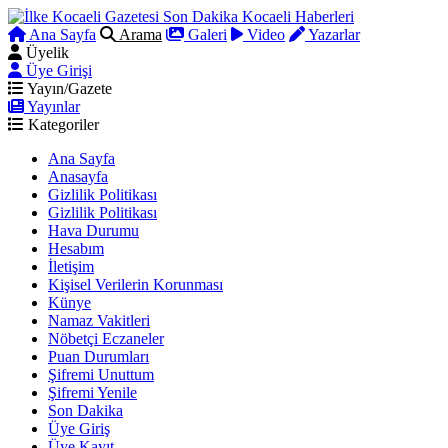
Ana Sayfa
Arama
Galeri
Video
Yazarlar
Üyelik
Üye Girişi
Yayın/Gazete
Yayınlar
Kategoriler
Ana Sayfa
Anasayfa
Gizlilik Politikası
Gizlilik Politikası
Hava Durumu
Hesabım
İletişim
Kişisel Verilerin Korunması
Künye
Namaz Vakitleri
Nöbetçi Eczaneler
Puan Durumları
Şifremi Unuttum
Şifremi Yenile
Son Dakika
Üye Giriş
Üye Kayıt