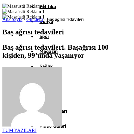
Politika
Ana Sayfa
›
Gündem
›
Baş ağrısı tedavileri
Dünya
Baş ağrısı tedavileri
Spor
Baş ağrısı tedavileri. Başağrısı 100
Magazin
kişiden, 99’unda yaşanıyor
Sağlık
Eğitim
Teknoloji
Köşe Yazıları
Video Galeri
TÜM YAZILARI