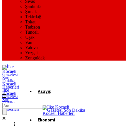
Sivas
Şanlıurfa
Şırnak
Tekirdağ
Tokat
Trabzon
Tunceli
Uşak
Van
Yalova
Yozgat
Zonguldak
İlke
Asayiş
Kocaeli
Gazetesi
Son
Dakika
Gündem
Kocaeli
Haberleri
Ekonomi