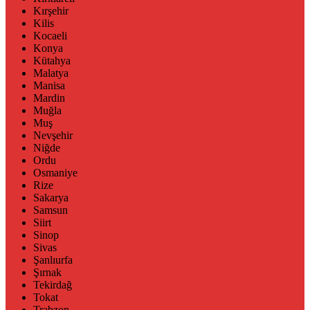
Kırşehir
Kilis
Kocaeli
Konya
Kütahya
Malatya
Manisa
Mardin
Muğla
Muş
Nevşehir
Niğde
Ordu
Osmaniye
Rize
Sakarya
Samsun
Siirt
Sinop
Sivas
Şanlıurfa
Şırnak
Tekirdağ
Tokat
Trabzon