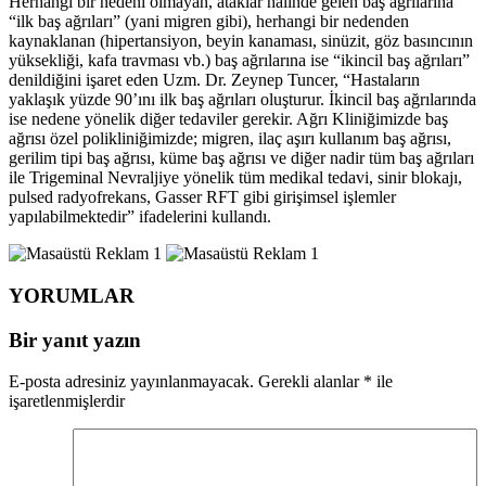
Herhangi bir nedeni olmayan, ataklar halinde gelen baş ağrılarına
“ilk baş ağrıları” (yani migren gibi), herhangi bir nedenden
kaynaklanan (hipertansiyon, beyin kanaması, sinüzit, göz basıncının
yüksekliği, kafa travması vb.) baş ağrılarına ise “ikincil baş ağrıları”
denildiğini işaret eden Uzm. Dr. Zeynep Tuncer, “Hastaların
yaklaşık yüzde 90’ını ilk baş ağrıları oluşturur. İkincil baş ağrılarında
ise nedene yönelik diğer tedaviler gerekir. Ağrı Kliniğimizde baş
ağrısı özel polikliniğimizde; migren, ilaç aşırı kullanım baş ağrısı,
gerilim tipi baş ağrısı, küme baş ağrısı ve diğer nadir tüm baş ağrıları
ile Trigeminal Nevraljiye yönelik tüm medikal tedavi, sinir blokajı,
pulsed radyofrekans, Gasser RFT gibi girişimsel işlemler
yapılabilmektedir” ifadelerini kullandı.
YORUMLAR
Bir yanıt yazın
E-posta adresiniz yayınlanmayacak.
Gerekli alanlar
*
ile
işaretlenmişlerdir