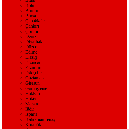
Bitlis
Bolu
Burdur
Bursa
Çanakkale
Çankırı
Çorum
Denizli
Diyarbakır
Düzce
Edirne
Elazığ
Erzincan
Erzurum
Eskişehir
Gaziantep
Giresun
Gümüşhane
Hakkari
Hatay
Mersin
Iğdır
Isparta
Kahramanmaraş
Karabük