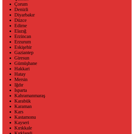
Çorum
Denizli
Diyarbakır
Düzce
Edirne
Elazığ
Erzincan
Erzurum
Eskişehir
Gaziantep
Giresun
Gümüşhane
Hakkari
Hatay
Mersin
Iğdır
Isparta
Kahramanmaraş
Karabük
Karaman
Kars
Kastamonu
Kayseri
Kırıkkale
Kırklareli