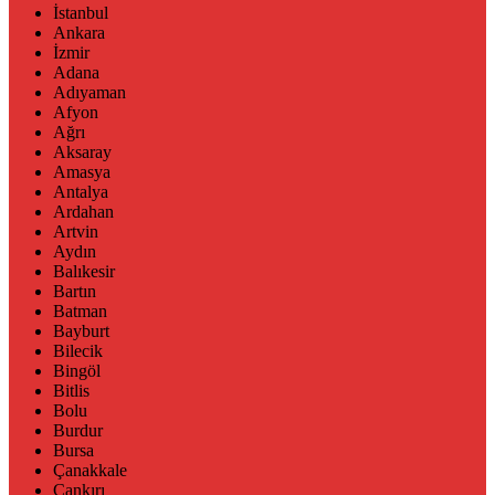
İstanbul
Ankara
İzmir
Adana
Adıyaman
Afyon
Ağrı
Aksaray
Amasya
Antalya
Ardahan
Artvin
Aydın
Balıkesir
Bartın
Batman
Bayburt
Bilecik
Bingöl
Bitlis
Bolu
Burdur
Bursa
Çanakkale
Çankırı