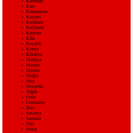
Karaman
Kars
Kastamonu
Kayseri
Kırıkkale
Kırklareli
Kırşehir
Kilis
Kocaeli
Konya
Kütahya
Malatya
Manisa
Mardin
Muğla
Muş
Nevşehir
Niğde
Ordu
Osmaniye
Rize
Sakarya
Samsun
Siirt
Sinop