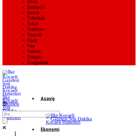
Sivas
Şanlıurfa
Şırnak
Tekirdağ
Tokat
Trabzon
Tunceli
Uşak
Van
Yalova
Yozgat
Zonguldak
İlke
Asayiş
Kocaeli
Gazetesi
Son
Dakika
Gündem
Kocaeli
Haberleri
Ekonomi