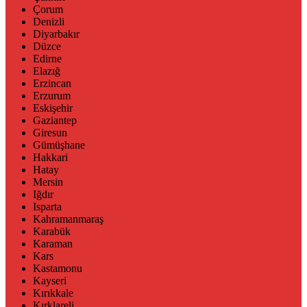
Çorum
Denizli
Diyarbakır
Düzce
Edirne
Elazığ
Erzincan
Erzurum
Eskişehir
Gaziantep
Giresun
Gümüşhane
Hakkari
Hatay
Mersin
Iğdır
Isparta
Kahramanmaraş
Karabük
Karaman
Kars
Kastamonu
Kayseri
Kırıkkale
Kırklareli