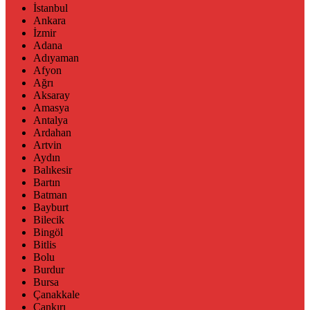
İstanbul
Ankara
İzmir
Adana
Adıyaman
Afyon
Ağrı
Aksaray
Amasya
Antalya
Ardahan
Artvin
Aydın
Balıkesir
Bartın
Batman
Bayburt
Bilecik
Bingöl
Bitlis
Bolu
Burdur
Bursa
Çanakkale
Çankırı