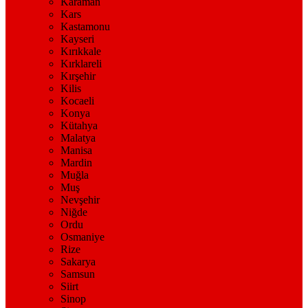
Karaman
Kars
Kastamonu
Kayseri
Kırıkkale
Kırklareli
Kırşehir
Kilis
Kocaeli
Konya
Kütahya
Malatya
Manisa
Mardin
Muğla
Muş
Nevşehir
Niğde
Ordu
Osmaniye
Rize
Sakarya
Samsun
Siirt
Sinop