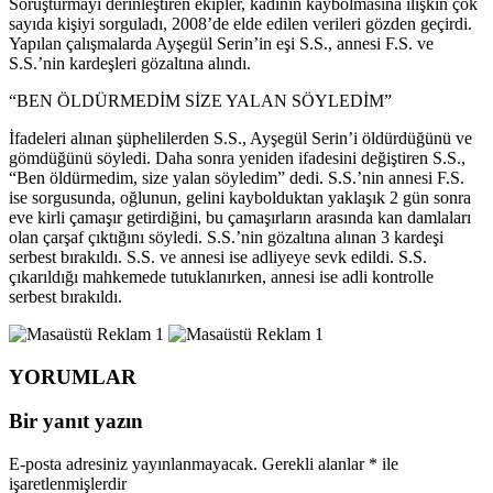
Soruşturmayı derinleştiren ekipler, kadının kaybolmasına ilişkin çok
sayıda kişiyi sorguladı, 2008’de elde edilen verileri gözden geçirdi.
Yapılan çalışmalarda Ayşegül Serin’in eşi S.S., annesi F.S. ve
S.S.’nin kardeşleri gözaltına alındı.
“BEN ÖLDÜRMEDİM SİZE YALAN SÖYLEDİM”
İfadeleri alınan şüphelilerden S.S., Ayşegül Serin’i öldürdüğünü ve
gömdüğünü söyledi. Daha sonra yeniden ifadesini değiştiren S.S.,
“Ben öldürmedim, size yalan söyledim” dedi. S.S.’nin annesi F.S.
ise sorgusunda, oğlunun, gelini kaybolduktan yaklaşık 2 gün sonra
eve kirli çamaşır getirdiğini, bu çamaşırların arasında kan damlaları
olan çarşaf çıktığını söyledi. S.S.’nin gözaltına alınan 3 kardeşi
serbest bırakıldı. S.S. ve annesi ise adliyeye sevk edildi. S.S.
çıkarıldığı mahkemede tutuklanırken, annesi ise adli kontrolle
serbest bırakıldı.
YORUMLAR
Bir yanıt yazın
E-posta adresiniz yayınlanmayacak.
Gerekli alanlar
*
ile
işaretlenmişlerdir