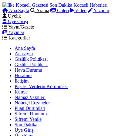
Ana Sayfa
Arama
Galeri
Video
Yazarlar
Üyelik
Üye Girişi
Yayın/Gazete
Yayınlar
Kategoriler
Ana Sayfa
Anasayfa
Gizlilik Politikası
Gizlilik Politikası
Hava Durumu
Hesabım
İletişim
Kişisel Verilerin Korunması
Künye
Namaz Vakitleri
Nöbetçi Eczaneler
Puan Durumları
Şifremi Unuttum
Şifremi Yenile
Son Dakika
Üye Giriş
Üye Kayıt