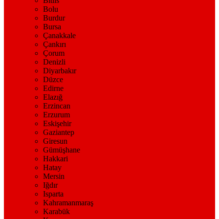
Bitlis
Bolu
Burdur
Bursa
Çanakkale
Çankırı
Çorum
Denizli
Diyarbakır
Düzce
Edirne
Elazığ
Erzincan
Erzurum
Eskişehir
Gaziantep
Giresun
Gümüşhane
Hakkari
Hatay
Mersin
Iğdır
Isparta
Kahramanmaraş
Karabük