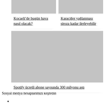
Kocaeli’de bugün hava
Karaciğer yağlanması
nasıl olacak?
siroza kadar ilerleyebilir
Spotify ücretli abone sayısında 300 milyonu aştı
Sosyal medya hesaplarımızı keşfedin