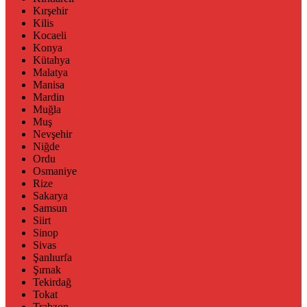
Kırşehir
Kilis
Kocaeli
Konya
Kütahya
Malatya
Manisa
Mardin
Muğla
Muş
Nevşehir
Niğde
Ordu
Osmaniye
Rize
Sakarya
Samsun
Siirt
Sinop
Sivas
Şanlıurfa
Şırnak
Tekirdağ
Tokat
Trabzon