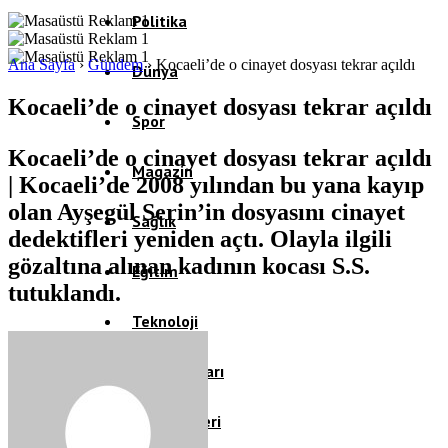
Politika
Ana Sayfa
›
Gündem
›
Kocaeli’de o cinayet dosyası tekrar açıldı
Dünya
Kocaeli’de o cinayet dosyası tekrar açıldı
Spor
Kocaeli’de o cinayet dosyası tekrar açıldı
Magazin
| Kocaeli’de 2008 yılından bu yana kayıp
olan Ayşegül Serin’in dosyasını cinayet
Sağlık
dedektifleri yeniden açtı. Olayla ilgili
gözaltına alınan kadının kocası S.S.
Eğitim
tutuklandı.
Teknoloji
Köşe Yazıları
Video Galeri