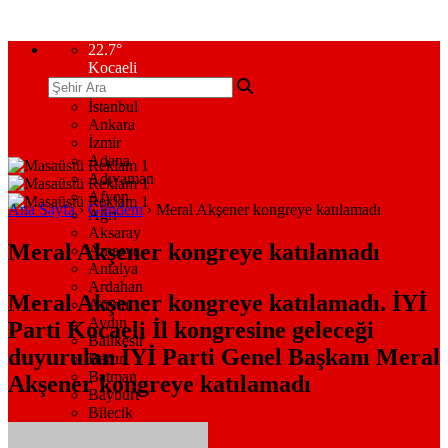
22.7
°
Kocaeli
İstanbul
Ankara
İzmir
Adana
Adıyaman
Afyon
Ana Sayfa
›
Gündem
›
Meral Akşener kongreye katılamadı
Ağrı
Aksaray
Meral Akşener kongreye katılamadı
Amasya
Antalya
Ardahan
Meral Akşener kongreye katılamadı. İYİ
Artvin
Aydın
Parti Kocaeli İl kongresine geleceği
Balıkesir
duyurulan İYİ Parti Genel Başkanı Meral
Bartın
Batman
Akşener kongreye katılamadı
Bayburt
Bilecik
Bingöl