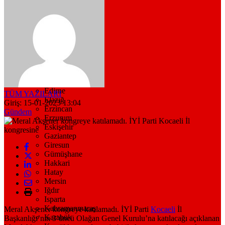
Bitlis
Bolu
Burdur
Bursa
Çanakkale
Çankırı
Çorum
Denizli
Diyarbakır
Düzce
Edirne
TÜM YAZILARI
Elazığ
Giriş: 15-01-2023 13:04
Erzincan
Gündem
Erzurum
Eskişehir
Gaziantep
Giresun
Gümüşhane
Hakkari
Hatay
Mersin
Iğdır
Isparta
Kahramanmaraş
Meral Akşener kongreye katılamadı. İYİ Parti
Kocaeli
İl
Karabük
Başkanlığı’nın 3’üncü Olağan Genel Kurulu’na katılacağı açıklanan