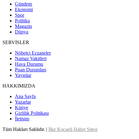
Gündem
Ekonomi
Spor
Politika
Magazin
Dünya
SERVİSLER
Nöbetçi Eczaneler
Namaz Vakitleri
Hava Durumu
Puan Durumları
Yayınlar
HAKKIMIZDA
Ana Sayfa
Yazarlar
Künye
Gizlilik Politikası
İletişim
Tüm Hakları Saklıdır. |
İlke Kocaeli Haber Sitesi