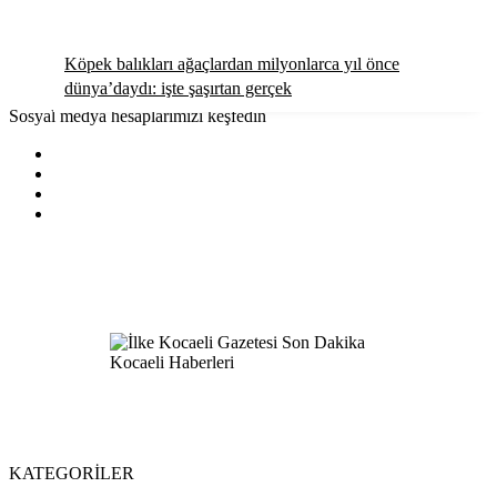
Köpek balıkları ağaçlardan milyonlarca yıl önce
dünya’daydı: işte şaşırtan gerçek
Sosyal medya hesaplarımızı keşfedin
KATEGORİLER