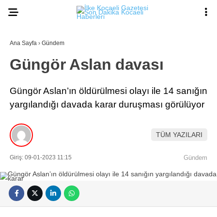
20.5
°
KOCAELI
Ana Sayfa
›
Gündem
Güngör Aslan davası
ASAYIŞ
Güngör Aslan’ın öldürülmesi olayı ile 14 sanığın
GÜNDEM
yargılandığı davada karar duruşması görülüyor
EKONOMI
TÜM YAZILARI
POLITIKA
Ana Sayfa
Anasayfa
DÜNYA
Giriş: 09-01-2023 11:15
Gündem
Gizlilik Politikası
Gizlilik Politikası
SPOR
Hava Durumu
Hesabım
MAGAZIN
İletişim
Kişisel Verilerin Korunması
SAĞLIK