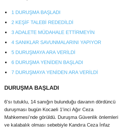
1
DURUŞMA BAŞLADI
2
KEŞİF TALEBİ REDEDİLDİ
3
ADALETE MÜDAHALE ETTİRMEYİN
4
SANIKLAR SAVUNMALARINI YAPIYOR
5
DURUŞMAYA ARA VERİLDİ
6
DURUŞMA YENİDEN BAŞLADI
Facebook
7
DURUŞMAYA YENİDEN ARA VERİLDİ
DURUŞMA BAŞLADI
Instagram
6’sı tutuklu, 14 sanığın bulunduğu davanın dördüncü
duruşması bugün Kocaeli 1’inci Ağır Ceza
Youtube
Mahkemesi’nde görüldü. Duruşma Güvenlik önlemleri
ve kalabalık olması sebebiyle Kandıra Ceza İnfaz