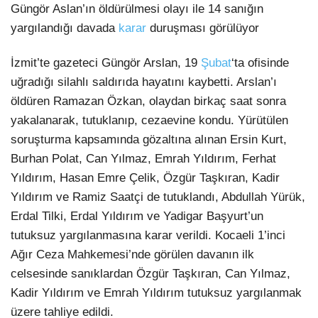
Güngör Aslan’ın öldürülmesi olayı ile 14 sanığın
Künye
EĞITIM
yargılandığı davada
karar
duruşması görülüyor
Namaz Vakitleri
Nöbetçi Eczaneler
TEKNOLOJI
Puan Durumları
İzmit’te gazeteci Güngör Arslan, 19
Şubat
‘ta ofisinde
Şifremi Unuttum
uğradığı silahlı saldırıda hayatını kaybetti. Arslan’ı
KÖŞE YAZILARI
Şifremi Yenile
öldüren Ramazan Özkan, olaydan birkaç saat sonra
Son Dakika
VIDEO GALERI
Üye Giriş
yakalanarak, tutuklanıp, cezaevine kondu. Yürütülen
Üye Kayıt
soruşturma kapsamında gözaltına alınan Ersin Kurt,
RÖPORTAJ
Üye Onay
Burhan Polat, Can Yılmaz, Emrah Yıldırım, Ferhat
Yayınlar
RESMI İLANLAR
Yazarlar
Yıldırım, Hasan Emre Çelik, Özgür Taşkıran, Kadir
Yazı Düzenle
Yıldırım ve Ramiz Saatçi de tutuklandı, Abdullah Yürük,
Yazı Gönder
Erdal Tilki, Erdal Yıldırım ve Yadigar Başyurt’un
Yazılarım
tutuksuz yargılanmasına karar verildi. Kocaeli 1’inci
Yorumlarım
Ağır Ceza Mahkemesi’nde görülen davanın ilk
celsesinde sanıklardan Özgür Taşkıran, Can Yılmaz,
Kadir Yıldırım ve Emrah Yıldırım tutuksuz yargılanmak
üzere tahliye edildi.