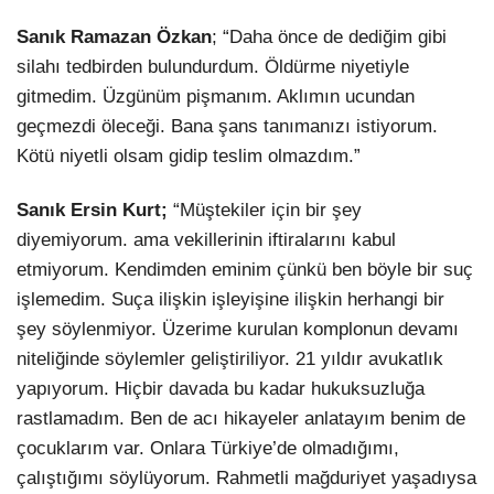
Sanık Ramazan Özkan
; “Daha önce de dediğim gibi
silahı tedbirden bulundurdum. Öldürme niyetiyle
gitmedim. Üzgünüm pişmanım. Aklımın ucundan
geçmezdi öleceği. Bana şans tanımanızı istiyorum.
Kötü niyetli olsam gidip teslim olmazdım.”
Sanık Ersin Kurt;
“Müştekiler için bir şey
diyemiyorum. ama vekillerinin iftiralarını kabul
etmiyorum. Kendimden eminim çünkü ben böyle bir suç
işlemedim. Suça ilişkin işleyişine ilişkin herhangi bir
şey söylenmiyor. Üzerime kurulan komplonun devamı
niteliğinde söylemler geliştiriliyor. 21 yıldır avukatlık
yapıyorum. Hiçbir davada bu kadar hukuksuzluğa
rastlamadım. Ben de acı hikayeler anlatayım benim de
çocuklarım var. Onlara Türkiye’de olmadığımı,
çalıştığımı söylüyorum. Rahmetli mağduriyet yaşadıysa