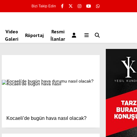
Bizi Takip Edin
Video
Resmi
Röportaj
Galeri
İlanlar
Kocaeli’de bugün hava nasıl olacak?