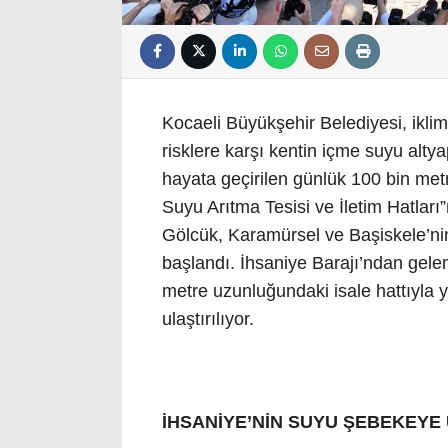
Kocaeli Büyükşehir Belediyesi, iklim
risklere karşı kentin içme suyu alt
hayata geçirilen günlük 100 bin met
Suyu Arıtma Tesisi ve İletim Hatları”n
Gölcük, Karamürsel ve Başiskele’ni
başlandı. İhsaniye Barajı’ndan gelen
metre uzunluğundaki isale hattıyla y
ulaştırılıyor.
İHSANİYE’NİN SUYU ŞEBEKEYE