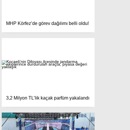
MHP Körfez’de görev dağılımı belli oldu!
3,2 Milyon TL’lik kaçak parfüm yakalandı