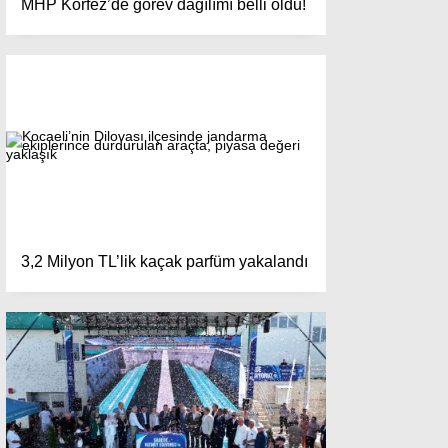
MHP Körfez’de görev dağılımı belli oldu!
3,2 Milyon TL’lik kaçak parfüm yakalandı