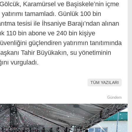
 Gölcük, Karamürsel ve Başiskele’nin içme
v yatırımı tamamladı. Günlük 100 bin
ıtma tesisi ile İhsaniye Barajı’ndan alınan
k 110 bin abone ve 240 bin kişiye
 güvenliğini güçlendiren yatırımın tanıtımında
şkanı Tahir Büyükakın, su yönetiminin
ğını vurguladı.
TÜM YAZILARI
Gündem