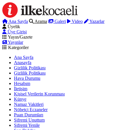
Ana Sayfa
Arama
Galeri
Video
Yazarlar
Üyelik
Üye Girişi
Yayın/Gazete
Yayınlar
Kategoriler
Ana Sayfa
Anasayfa
Gizlilik Politikası
Gizlilik Politikası
Hava Durumu
Hesabım
İletişim
Kişisel Verilerin Korunması
Künye
Namaz Vakitleri
Nöbetçi Eczaneler
Puan Durumları
Şifremi Unuttum
Şifremi Yenile