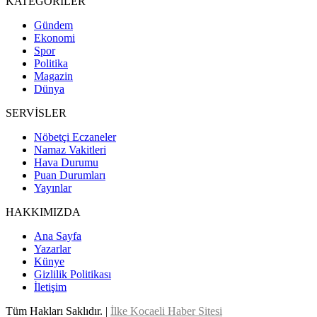
KATEGORİLER
Gündem
Ekonomi
Spor
Politika
Magazin
Dünya
SERVİSLER
Nöbetçi Eczaneler
Namaz Vakitleri
Hava Durumu
Puan Durumları
Yayınlar
HAKKIMIZDA
Ana Sayfa
Yazarlar
Künye
Gizlilik Politikası
İletişim
Tüm Hakları Saklıdır. |
İlke Kocaeli Haber Sitesi