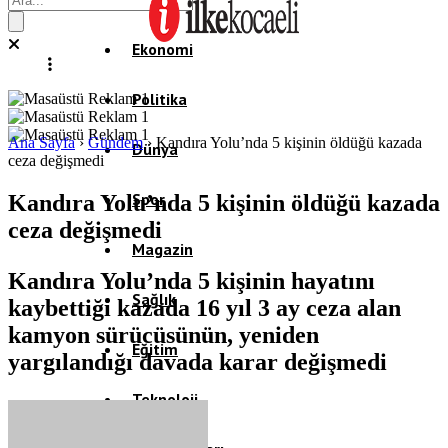
Ekonomi
Politika
Ana Sayfa
›
Gündem
›
Kandıra Yolu’nda 5 kişinin öldüğü kazada
Dünya
ceza değişmedi
Spor
Kandıra Yolu’nda 5 kişinin öldüğü kazada
ceza değişmedi
Magazin
Kandıra Yolu’nda 5 kişinin hayatını
Sağlık
kaybettiği kazada 16 yıl 3 ay ceza alan
kamyon sürücüsünün, yeniden
Eğitim
yargılandığı davada karar değişmedi
Teknoloji