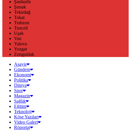
Şanlıurfa
Şırnak
Tekirdağ
Tokat
Trabzon
Tunceli
Uşak
Van
Yalova
Yozgat
Zonguldak
Asayiş
Gündem
Ekonomi
Politika
Dünya
Spor
Magazin
Sağlık
Eğitim
Teknoloji
Köşe Yazıları
Video Galeri
Röportaj