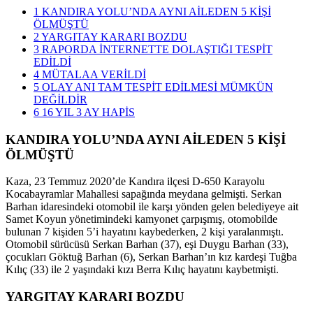
1
KANDIRA YOLU’NDA AYNI AİLEDEN 5 KİŞİ
ÖLMÜŞTÜ
2
YARGITAY KARARI BOZDU
3
RAPORDA İNTERNETTE DOLAŞTIĞI TESPİT
EDİLDİ
4
MÜTALAA VERİLDİ
5
OLAY ANI TAM TESPİT EDİLMESİ MÜMKÜN
DEĞİLDİR
6
16 YIL 3 AY HAPİS
KANDIRA YOLU’NDA AYNI AİLEDEN 5 KİŞİ
ÖLMÜŞTÜ
Kaza, 23 Temmuz 2020’de Kandıra ilçesi D-650 Karayolu
Kocabayramlar Mahallesi sapağında meydana gelmişti. Serkan
Barhan idaresindeki otomobil ile karşı yönden gelen belediyeye ait
Samet Koyun yönetimindeki kamyonet çarpışmış, otomobilde
bulunan 7 kişiden 5’i hayatını kaybederken, 2 kişi yaralanmıştı.
Otomobil sürücüsü Serkan Barhan (37), eşi Duygu Barhan (33),
çocukları Göktuğ Barhan (6), Serkan Barhan’ın kız kardeşi Tuğba
Kılıç (33) ile 2 yaşındaki kızı Berra Kılıç hayatını kaybetmişti.
YARGITAY KARARI BOZDU