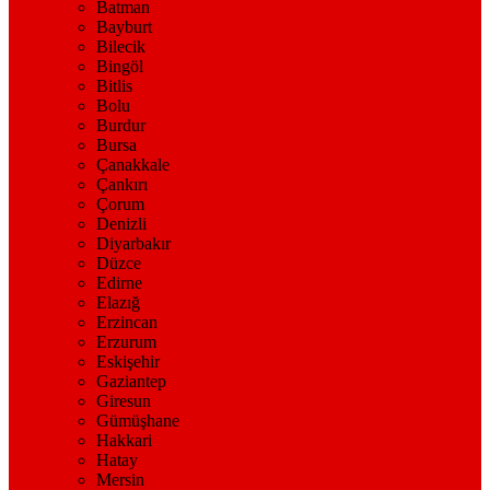
Batman
Bayburt
Bilecik
Bingöl
Bitlis
Bolu
Burdur
Bursa
Çanakkale
Çankırı
Çorum
Denizli
Diyarbakır
Düzce
Edirne
Elazığ
Erzincan
Erzurum
Eskişehir
Gaziantep
Giresun
Gümüşhane
Hakkari
Hatay
Mersin