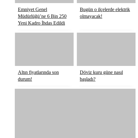
Emniyet Genel
Bugün o ilçelerde elektrik
Müdürlüğü’ne 6 Bin 250
olmayacak!
Yeni Kadro İhdas Edildi
Altın fiyatlarında son
Döviz kuru güne nasıl
durum!
başladı?