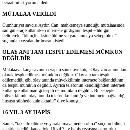
beraatimi istiyorum” dedi.
MÜTALAA VERİLDİ
Cumhuriyet savcısı Aydın Can, mahkemeye sunduğu mütalaasında,
sanığın araç kullanırken internete girdiğinin tespit edildiğini
belirterek, “bilinçli taksirle ölüme ve yaralanmaya sebep olma”
suçundan cezalandırılmasını istedi.
OLAY ANI TAM TESPİT EDİLMESİ MÜMKÜN
DEĞİLDİR
Mütalaaya karşı savunma yapan sanık avukatı, “Olay zamanının tam
olarak tespit edilmesi mümkün değildir. Olay anı tam tespit
edilemediği gibi olay anında müvekkilimin internete bağlandığının
da tespiti mümkün değildir. Ayrıca telefonun kendiliğinden interneti
kullanıp kullanmadığı tespiti de mümkün değildir. Bu sebeple
müvekkilimin olay anında telefon kullandığı ve internete bağlandığı
hususu şüphede kalmaktadır” diye konuştu.
16 YIL 3 AY HAPİS
Sanık, “taksirle ölüme ve yaralanmaya neden olma” suçunu bilinçli
taksirle işlediği kanaatiyle 16 yıl 3 ay hapis cezasına çarptırıldı.