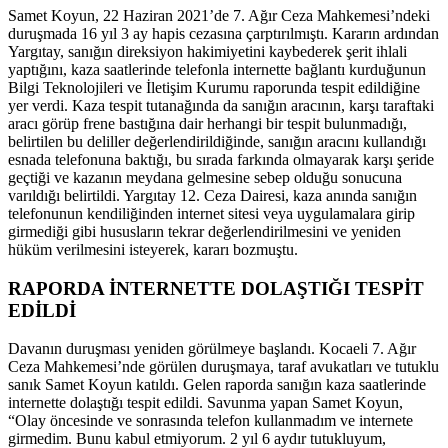
Samet Koyun, 22 Haziran 2021’de 7. Ağır Ceza Mahkemesi’ndeki
duruşmada 16 yıl 3 ay hapis cezasına çarptırılmıştı. Kararın ardından
Yargıtay, sanığın direksiyon hakimiyetini kaybederek şerit ihlali
yaptığını, kaza saatlerinde telefonla internette bağlantı kurduğunun
Bilgi Teknolojileri ve İletişim Kurumu raporunda tespit edildiğine
yer verdi. Kaza tespit tutanağında da sanığın aracının, karşı taraftaki
aracı görüp frene bastığına dair herhangi bir tespit bulunmadığı,
belirtilen bu deliller değerlendirildiğinde, sanığın aracını kullandığı
esnada telefonuna baktığı, bu sırada farkında olmayarak karşı şeride
geçtiği ve kazanın meydana gelmesine sebep olduğu sonucuna
varıldığı belirtildi. Yargıtay 12. Ceza Dairesi, kaza anında sanığın
telefonunun kendiliğinden internet sitesi veya uygulamalara girip
girmediği gibi hususların tekrar değerlendirilmesini ve yeniden
hüküm verilmesini isteyerek, kararı bozmuştu.
RAPORDA İNTERNETTE DOLAŞTIĞI TESPİT
EDİLDİ
Davanın duruşması yeniden görülmeye başlandı. Kocaeli 7. Ağır
Ceza Mahkemesi’nde görülen duruşmaya, taraf avukatları ve tutuklu
sanık Samet Koyun katıldı. Gelen raporda sanığın kaza saatlerinde
internette dolaştığı tespit edildi. Savunma yapan Samet Koyun,
“Olay öncesinde ve sonrasında telefon kullanmadım ve internete
girmedim. Bunu kabul etmiyorum. 2 yıl 6 aydır tutukluyum,