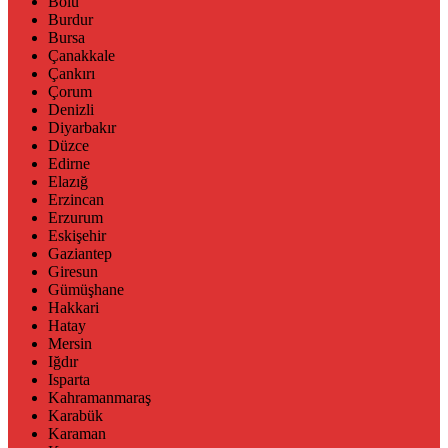
Bolu
Burdur
Bursa
Çanakkale
Çankırı
Çorum
Denizli
Diyarbakır
Düzce
Edirne
Elazığ
Erzincan
Erzurum
Eskişehir
Gaziantep
Giresun
Gümüşhane
Hakkari
Hatay
Mersin
Iğdır
Isparta
Kahramanmaraş
Karabük
Karaman