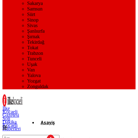
Sakarya
Samsun
Siirt
Sinop
Sivas
Şanlıurfa
Şırnak
Tekirdağ
Tokat
Trabzon
Tunceli
Uşak
Van
Yalova
Yozgat
Zonguldak
İlke
Kocaeli
Gazetesi
Son
Dakika
Asayiş
Kocaeli
Haberleri
Gündem