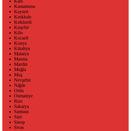
Kars
Kastamonu
Kayseri
Kırıkkale
Kırklareli
Kırşehir
Kilis
Kocaeli
Konya
Kütahya
Malatya
Manisa
Mardin
Muğla
Muş
Nevşehir
Niğde
Ordu
Osmaniye
Rize
Sakarya
Samsun
Siirt
Sinop
Sivas