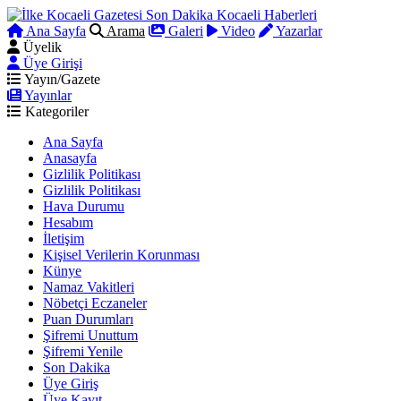
Ana Sayfa
Arama
Galeri
Video
Yazarlar
Üyelik
Üye Girişi
Yayın/Gazete
Yayınlar
Kategoriler
Ana Sayfa
Anasayfa
Gizlilik Politikası
Gizlilik Politikası
Hava Durumu
Hesabım
İletişim
Kişisel Verilerin Korunması
Künye
Namaz Vakitleri
Nöbetçi Eczaneler
Puan Durumları
Şifremi Unuttum
Şifremi Yenile
Son Dakika
Üye Giriş
Üye Kayıt