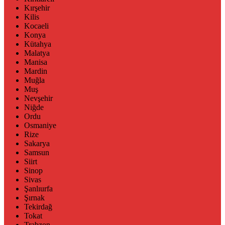
Kırşehir
Kilis
Kocaeli
Konya
Kütahya
Malatya
Manisa
Mardin
Muğla
Muş
Nevşehir
Niğde
Ordu
Osmaniye
Rize
Sakarya
Samsun
Siirt
Sinop
Sivas
Şanlıurfa
Şırnak
Tekirdağ
Tokat
Trabzon