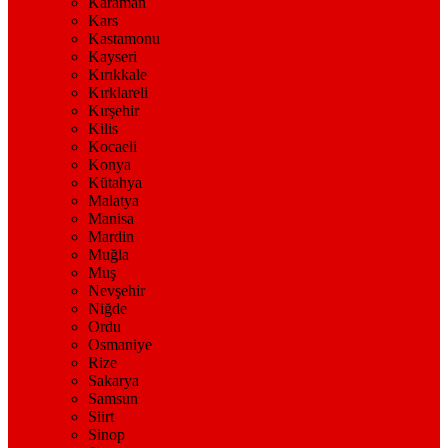
Karaman
Kars
Kastamonu
Kayseri
Kırıkkale
Kırklareli
Kırşehir
Kilis
Kocaeli
Konya
Kütahya
Malatya
Manisa
Mardin
Muğla
Muş
Nevşehir
Niğde
Ordu
Osmaniye
Rize
Sakarya
Samsun
Siirt
Sinop