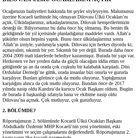
Ocağımızın faaliyetleri hakkında bir şeyler söyleyeyim. Malumunuz
üzerine Kocaeli tarihinde hiç olmayan Dilovası Ülkü Ocakları’nı
açtık. Ülküdaşlarımız, arkadaşlarımızın, Dilovalı hemşerilerimizin
desteği ile. Biliyorsunuz bu daha önce hiç olmamış. Bu benim ilk
geldiğimde bir yıl içerisinde planladığımız maddeler vardı. Allah’a
şükürler olsun hepsini yaptık. Bunu önce ülküdaşlarımız sonra
Allah’ın izniyle, yardımıyla yaptık. Dilovası için herkes diyordu ki;
açmayalım, sıkıntılı bir yer. Sıkıntılı bir yer değil. Burada daha önce
2004 2009 mali idarelerde belediye kazanmışız. Burada bir yapı var.
Herkesten ve her yerden daha da güçlü olacağını iddia ettim ve
gittiğimde şu an da orada çok coşkulu bir kalabalık karşıladı. Dün
Ordulular Derneği’ne gittik, orada insanlar bizi onurla ve gururla
karşılıyor. Bunları görünce çok da mutlu oluyoruz. Yaptığımızın
karşılığını alınca da çok mutlu oluyoruz. Bundan önce de 2017
yılında nasip oldu Kandıra’da kurucu Ocak Başkanı oldum. Bugün
de burada il başkanlığı sıfatıyla bana ve ekibime nasip oldu
Dilovası’na açmak. Çok mutluyuz, çok gururluyuz.
2. BÖLÜMDE?
Röportajımızın 2. bölümünde Kocaeli Ülkü Ocakları Başkanı
Abdulkadir Özdemir MHP Kocaeli’nin yeni yönetimini, eski
yönetimini ve seçim çalışmalarını değerlendirdi. Röportajımızın 2.
kısmı yarın ilke kocaeli gazetesinde…