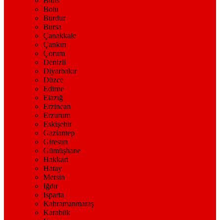
Bitlis
Bolu
Burdur
Bursa
Çanakkale
Çankırı
Çorum
Denizli
Diyarbakır
Düzce
Edirne
Elazığ
Erzincan
Erzurum
Eskişehir
Gaziantep
Giresun
Gümüşhane
Hakkari
Hatay
Mersin
Iğdır
Isparta
Kahramanmaraş
Karabük