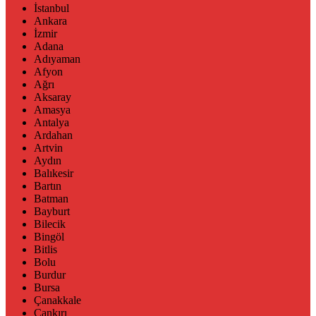
İstanbul
Ankara
İzmir
Adana
Adıyaman
Afyon
Ağrı
Aksaray
Amasya
Antalya
Ardahan
Artvin
Aydın
Balıkesir
Bartın
Batman
Bayburt
Bilecik
Bingöl
Bitlis
Bolu
Burdur
Bursa
Çanakkale
Çankırı