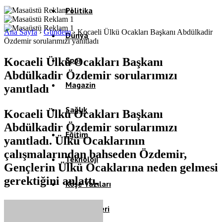
Politika
Ana Sayfa
›
Gündem
›
Kocaeli Ülkü Ocakları Başkanı Abdülkadir
Dünya
Özdemir sorularımızı yanıtladı
Spor
Kocaeli Ülkü Ocakları Başkanı
Abdülkadir Özdemir sorularımızı
Magazin
yanıtladı
Sağlık
Kocaeli Ülkü Ocakları Başkanı
Abdülkadir Özdemir sorularımızı
Eğitim
yanıtladı. Ülkü Ocaklarının
çalışmalarından bahseden Özdemir,
Teknoloji
Gençlerin Ülkü Ocaklarına neden gelmesi
gerektiğini anlattı.
Köşe Yazıları
Video Galeri