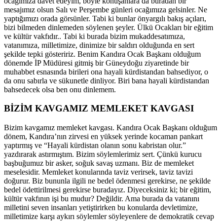
ocağımıza davet edeyim, böyle konuşanlara da buradan bir
mesajımız olsun Salı ve Perşembe günleri ocağımıza gelsinler. Ne
yaptığımızı orada görsünler. Tabi ki bunlar önyargılı bakış açıları,
bizi bilmeden dinlemeden söylenen şeyler. Ülkü Ocakları bir eğitim
ve kültür vakfıdır.. Tabi ki burada bizim mukaddesatımıza,
vatanımıza, milletimize, dinimize bir saldırı olduğunda en sert
şekilde tepki gösteririz. Benim Kandıra Ocak Başkanı olduğum
dönemde İP Müdüresi gitmiş bir Güneydoğu ziyaretinde bir
muhabbet esnasında birileri ona hayali kürdistandan bahsediyor, o
da onu sabırla ve sükunetle dinliyor. Biri bana hayali kürdistandan
bahsedecek olsa ben onu dinlemem.
BİZİM KAVGAMIZ MEMLEKET KAVGASI
Bizim kavgamız memleket kavgası. Kandıra Ocak Başkanı olduğum
dönem, Kandıra’nın zirvesi en yüksek yerinde kocaman pankart
yaptırmış ve “Hayali kürdistan olanın sonu kabristan olur.”
yazdırarak astırmıştım. Bizim söylemlerimiz sert. Çünkü kurucu
başbuğumuz bir asker, soğuk savaş uzmanı. Biz de memleket
meselesidir. Memleket konularında taviz verirsek, taviz tavizi
doğurur. Biz bununla ilgili ne bedel ödenmesi gerekirse, ne şekilde
bedel ödettirilmesi gerekirse buradayız. Diyeceksiniz ki; bir eğitim,
kültür vakfının işi bu mudur? Değildir. Ama burada da vatanını
milletini seven insanları yetiştirirken bu konularda devletimize,
milletimize karşı aykırı söylemler söyleyenlere de demokratik cevap