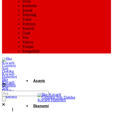
Sivas
Şanlıurfa
Şırnak
Tekirdağ
Tokat
Trabzon
Tunceli
Uşak
Van
Yalova
Yozgat
Zonguldak
İlke
Asayiş
Kocaeli
Gazetesi
Son
Dakika
Gündem
Kocaeli
Haberleri
Ekonomi