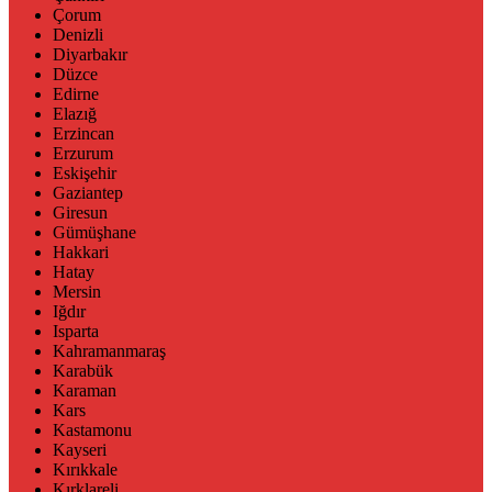
Çorum
Denizli
Diyarbakır
Düzce
Edirne
Elazığ
Erzincan
Erzurum
Eskişehir
Gaziantep
Giresun
Gümüşhane
Hakkari
Hatay
Mersin
Iğdır
Isparta
Kahramanmaraş
Karabük
Karaman
Kars
Kastamonu
Kayseri
Kırıkkale
Kırklareli