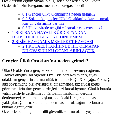
Ocakları’nın eğitim yuvası olduğundan bahseden Abdülkadir
Özdemir ‘bizim kavgamız memleket kavgası.” dedi
0.1
Gençler Ülkü Ocakları’na neden gelmeli?
0.2
Sokaktaki gençleri Ülkü Ocakları’na kazandırmak
için bir çalışmanız var mı?
0.3
Üniversitede ne gibi çalışmalar yapıyorsunuz?
1
BİRİ BANA HAYALİ KÜRDİSTANDAN
BAHSEDERSE BEN ONU DİNLEMEM
2
BİZİM KAVGAMIZ MEMLEKET KAVGASI
2.1
KOCAELİ TARİHİNDE HİÇ OLMAYAN
DİLOVASI ÜLKÜ OCAKLARINI AÇTIK
Gençler Ülkü Ocakları’na neden gelmeli?
Ülkü Ocakları’nda gençler vatanını milletini sevmeyi öğrenir.
Aidiyet duygusunu öğrenir. Özellikle bazı kesimlerin, siyasi
odakların gençlerin arasına nifak tohumu ektiği, X kuşağız Z kuşağı
gibi söylemlerle bizi ayrıştırdığı bir zamanda, biz siyasi görüş
gözetmeksizin tüm genç kardeşlerimizi kucaklıyoruz. Çünkü burada
vatan derdiyle dertlenmeyi, garibanın mazlumun derdine
dertlenmeyi, vatan millet aşkını, sokaktaki bir garibana nasıl
yaklaşılacağını, mazlumun elinden nasıl tutulacağını biz burada
bunları öğretiyoruz.
Özellikle benim için bir milli güvenlik sorunu olan uyuşturucudan