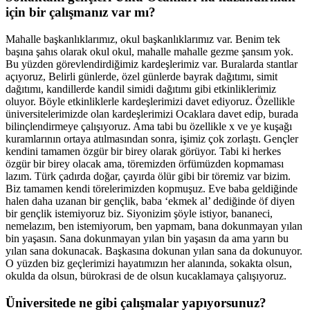
için bir çalışmanız var mı?
Mahalle başkanlıklarımız, okul başkanlıklarımız var. Benim tek
başına şahıs olarak okul okul, mahalle mahalle gezme şansım yok.
Bu yüzden görevlendirdiğimiz kardeşlerimiz var. Buralarda stantlar
açıyoruz, Belirli günlerde, özel günlerde bayrak dağıtımı, simit
dağıtımı, kandillerde kandil simidi dağıtımı gibi etkinliklerimiz
oluyor. Böyle etkinliklerle kardeşlerimizi davet ediyoruz. Özellikle
üniversitelerimizde olan kardeşlerimizi Ocaklara davet edip, burada
bilinçlendirmeye çalışıyoruz. Ama tabi bu özellikle x ve ye kuşağı
kuramlarının ortaya atılmasından sonra, işimiz çok zorlaştı. Gençler
kendini tamamen özgür bir birey olarak görüyor. Tabi ki herkes
özgür bir birey olacak ama, töremizden örfümüzden kopmaması
lazım. Türk çadırda doğar, çayırda ölür gibi bir töremiz var bizim.
Biz tamamen kendi törelerimizden kopmuşuz. Eve baba geldiğinde
halen daha uzanan bir gençlik, baba ‘ekmek al’ dediğinde öf diyen
bir gençlik istemiyoruz biz. Siyonizim şöyle istiyor, bananeci,
nemelazım, ben istemiyorum, ben yapmam, bana dokunmayan yılan
bin yaşasın. Sana dokunmayan yılan bin yaşasın da ama yarın bu
yılan sana dokunacak. Başkasına dokunan yılan sana da dokunuyor.
O yüzden biz geçlerimizi hayatımızın her alanında, sokakta olsun,
okulda da olsun, bürokrasi de de olsun kucaklamaya çalışıyoruz.
Üniversitede ne gibi çalışmalar yapıyorsunuz?