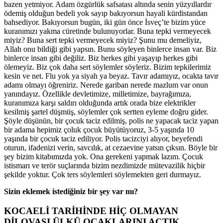
bazen yetmiyor. Adam özgürlük safsatası altında senin yüzyıllardır
ödemiş olduğun bedeli yok sayıp bakıyorsun hayali kürdistandan
bahsediyor. Bakıyorsun bugün, iki gün önce İsveç’te bizim yüce
kuranımızı yakma cüretinde bulunuyorlar. Buna tepki vermeyecek
miyiz? Buna sert tepki vermeyecek miyiz? Şunu mu demeliyiz,
Allah onu bildiği gibi yapsın. Bunu söyleyen binlerce insan var. Biz
binlerce insan gibi değiliz. Biz herkes gibi yaşayıp herkes gibi
ölemeyiz. Biz çok daha sert söylemler söyleriz. Bizim tepkilerimiz
kesin ve net. Flu yok ya siyah ya beyaz. Tavır adamıyız, ocakta tavır
adamı olmayı öğreniriz. Nerede gariban nerede mazlum var onun
yanındayız. Özellikle devletimize, milletimize, bayrağımıza,
kuranımıza karşı saldırı olduğunda artık orada bize elektrikler
kesilmiş şartel düşmüş, söylemler çok sertten eyleme doğru gider.
Şöyle düşünün, bir çocuk taciz edilmiş, polis ne yapacak taciz yapan
bir adama hepimiz çoluk çocuk büyütüyoruz, 3-5 yaşında 10
yaşında bir çocuk taciz ediliyor. Polis tacizciyi alıyor, beyefendi
oturun, ifadenizi verin, savcılık, at cezaevine yatsın çıksın. Böyle bir
şey bizim kitabımızda yok. Ona gerekeni yapmak lazım. Çocuk
istismarı ve terör suçlarında bizim nezdimizde mütevazilik hiçbir
şekilde yoktur. Çok ters söylemleri söylemekten geri durmayız.
Sizin eklemek istediğiniz bir şey var mı?
KOCAELİ TARİHİNDE HİÇ OLMAYAN
DİLOVASI ÜLKÜ OCAKLARINI AÇTIK