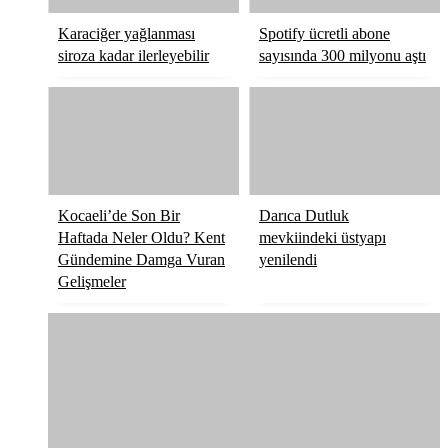
Karaciğer yağlanması
Spotify ücretli abone
siroza kadar ilerleyebilir
sayısında 300 milyonu aştı
Kocaeli’de Son Bir
Darıca Dutluk
Haftada Neler Oldu? Kent
mevkiindeki üstyapı
Gündemine Damga Vuran
yenilendi
Gelişmeler