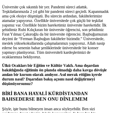
Üniversite çok sıkıntılı bir yer. Pandemi süreci atlattık.
Teşkilatlarımızda 2 yıl gibi bir pandemi süreci geçirdi. Kapanmadık
ama çok eksiye düşmüştü. Bu sürecin ardından, fakültelerimize
atamalar yapıyoruz. Özellikle üniversitede çok güçlü bir teşkilat
yapımız var. Özellikle bizim hareketimiz üniversite hareketidir. İlk
şehidimiz Ruhi Kılıçkıran bir üniversite öğrencisi, son şehidimiz
Fırat Yılmaz Çakıroğlu da bir üniversite öğrencisi. Başbuğumuzun
deyimi ile “Ferman Başbuğun fakülteler bizimdir.” Üniversitede,
meslek yüksekokullarında çalışmalarımızı yapıyoruz. Allah nasip
ederse bu senenin bahar şenliklerinde üniversitede bir konser
yapmayı planlıyoruz. Tüm üniversiteli kardeşlerimizi de
ocaklarımıza bekliyoruz.
Ülkü Ocakları bir Eğitim ve Kültür Vakfı. Ama dışardan
bakıldığında eğitimin ön planda olmadığı daha kavga dövüşle
anılan bir kurum olarak anılıyor. Asıl merak ettiğim içerde
durum nasıl? Dışarıdan bakış açısını nasıl değiştirmeyi
düşünüyorsunuz?
BİRİ BANA HAYALİ KÜRDİSTANDAN
BAHSEDERSE BEN ONU DİNLEMEM
Şöyle, işte bunu bilmeyen insan anca söyleyebilir. Ben sizi