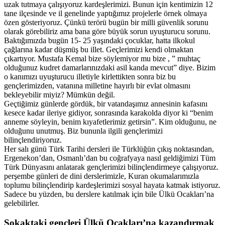
uzak tutmaya çalışıyoruz kardeşlerimizi. Bunun için kentimizin 12
tane ilçesinde ve il genelinde yaptığımız projelerle örnek olmaya
özen gösteriyoruz. Çünkü terörü bugün bir milli güvenlik sorunu
olarak görebiliriz ama bana göre büyük sorun uyuşturucu sorunu.
Baktığımızda bugün 15- 25 yaşındaki çocuklar, hatta ilkokul
çağlarına kadar düşmüş bu illet. Geçlerimizi kendi olmaktan
çıkartıyor. Mustafa Kemal bize söylemiyor mu bize , ” muhtaç
olduğunuz kudret damarlarınızdaki asil kanda mevcut” diye. Bizim
o kanımızı uyuşturucu illetiyle kirlettikten sonra biz bu
gençlerimizden, vatanına milletine hayırlı bir evlat olmasını
bekleyebilir miyiz? Mümkün değil.
Geçtiğimiz günlerde gördük, bir vatandaşımız annesinin kafasını
kesece kadar ileriye gidiyor, sonrasında karakolda diyor ki “benim
anneme söyleyin, benim kıyafetlerimiz getirsin”. Kim olduğunu, ne
olduğunu unutmuş. Biz bununla ilgili gençlerimizi
bilinçlendiriyoruz.
Her salı günü Türk Tarihi dersleri ile Türklüğün çıkış noktasından,
Ergenekon’dan, Osmanlı’dan bu coğrafyaya nasıl geldiğimizi Tüm
Türk Dünyasını anlatarak gençlerimizi bilinçlendirmeye çalışıyoruz.
perşembe günleri de dini derslerimizle, Kuran okumalarımızla
toplumu bilinçlendirip kardeşlerimizi sosyal hayata katmak istiyoruz.
Sadece bu yüzden, bu derslere katılmak için bile Ülkü Ocakları’na
gelebilirler.
Sokaktaki gençleri Ülkü Ocakları’na kazandırmak