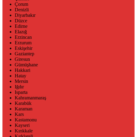
Çorum
Denizli
Diyarbakır
Düzce
Edirne
Elazığ
Erzincan
Erzurum
Eskişehir
Gaziantep
Giresun
Gümüşhane
Hakkari
Hatay
Mersin
Iğdır
Isparta
Kahramanmaraş
Karabük
Karaman
Kars
Kastamonu
Kayseri
Kırıkkale
Kırklareli