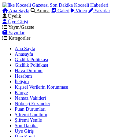
Ana Sayfa
Arama
Galeri
Video
Yazarlar
Üyelik
Üye Girişi
Yayın/Gazete
Yayınlar
Kategoriler
Ana Sayfa
Anasayfa
Gizlilik Politikası
Gizlilik Politikası
Hava Durumu
Hesabım
İletişim
Kişisel Verilerin Korunması
Künye
Namaz Vakitleri
Nöbetçi Eczaneler
Puan Durumları
Şifremi Unuttum
Şifremi Yenile
Son Dakika
Üye Giriş
Üye Kayıt