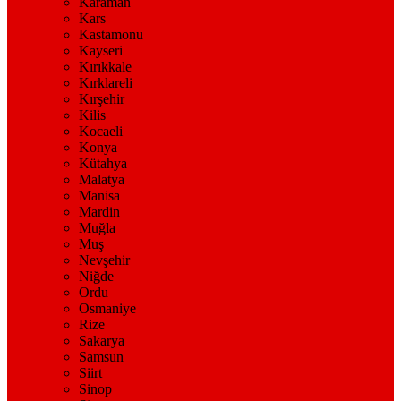
Karaman
Kars
Kastamonu
Kayseri
Kırıkkale
Kırklareli
Kırşehir
Kilis
Kocaeli
Konya
Kütahya
Malatya
Manisa
Mardin
Muğla
Muş
Nevşehir
Niğde
Ordu
Osmaniye
Rize
Sakarya
Samsun
Siirt
Sinop