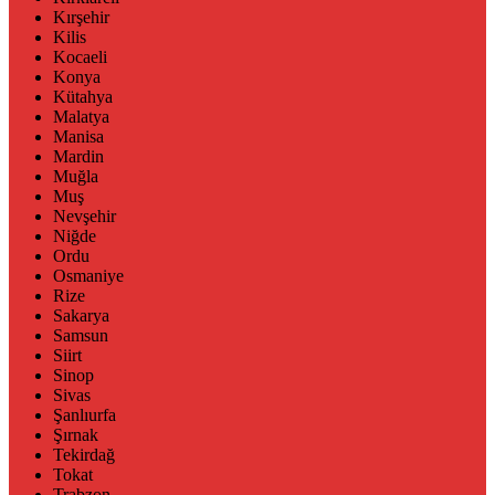
Kırşehir
Kilis
Kocaeli
Konya
Kütahya
Malatya
Manisa
Mardin
Muğla
Muş
Nevşehir
Niğde
Ordu
Osmaniye
Rize
Sakarya
Samsun
Siirt
Sinop
Sivas
Şanlıurfa
Şırnak
Tekirdağ
Tokat
Trabzon