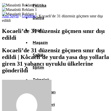
Politika
Ana Sayfa
›
Gündem
›
Kocaeli’de 31 düzensiz göçmen sınır dışı
Dünya
edildi
Spor
Kocaeli’de 31 düzensiz göçmen sınır dışı
edildi
Magazin
Kocaeli’de 31 düzensiz göçmen sınır dışı
Sağlık
edildi | Kocaeli’de yurda yasa dışı yollarla
giren 31 yabancı uyruklu ülkelerine
Eğitim
gönderildi
Teknoloji
Köşe Yazıları
Video Galeri