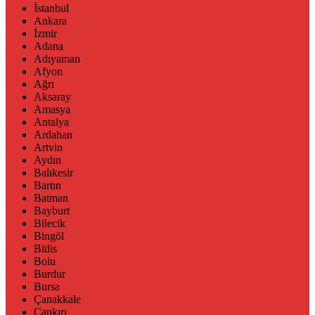
İstanbul
Ankara
İzmir
Adana
Adıyaman
Afyon
Ağrı
Aksaray
Amasya
Antalya
Ardahan
Artvin
Aydın
Balıkesir
Bartın
Batman
Bayburt
Bilecik
Bingöl
Bitlis
Bolu
Burdur
Bursa
Çanakkale
Çankırı