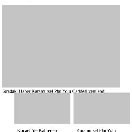
Sıradaki Haber
Karamürsel Plaj Yolu Caddesi yenilendi
Kocaeli’de Kahreden
Karamürsel Plaj Yolu