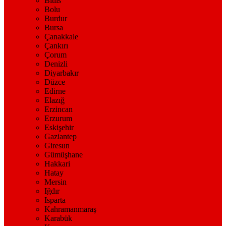
Bitlis
Bolu
Burdur
Bursa
Çanakkale
Çankırı
Çorum
Denizli
Diyarbakır
Düzce
Edirne
Elazığ
Erzincan
Erzurum
Eskişehir
Gaziantep
Giresun
Gümüşhane
Hakkari
Hatay
Mersin
Iğdır
Isparta
Kahramanmaraş
Karabük