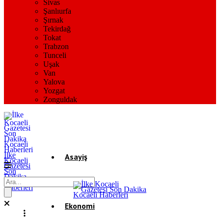
Sivas
Şanlıurfa
Şırnak
Tekirdağ
Tokat
Trabzon
Tunceli
Uşak
Van
Yalova
Yozgat
Zonguldak
İlke
Asayiş
Kocaeli
Gazetesi
Son
Dakika
Gündem
Kocaeli
Haberleri
Ekonomi