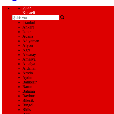
29.4
°
Kocaeli
İstanbul
Ankara
İzmir
Adana
Adıyaman
Afyon
Ağrı
Aksaray
Amasya
Antalya
Ardahan
Artvin
Aydın
Balıkesir
Bartın
Batman
Bayburt
Bilecik
Bingöl
Bitlis