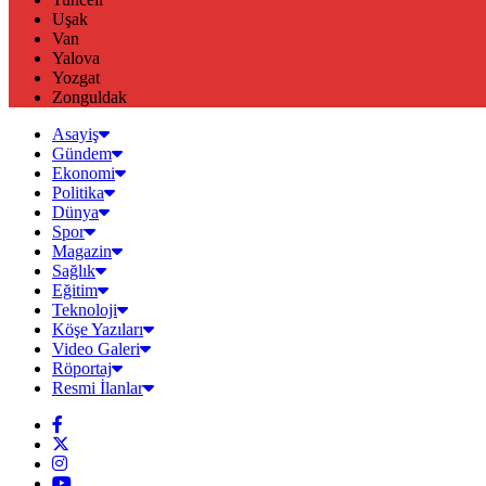
Uşak
Van
Yalova
Yozgat
Zonguldak
Asayiş
Gündem
Ekonomi
Politika
Dünya
Spor
Magazin
Sağlık
Eğitim
Teknoloji
Köşe Yazıları
Video Galeri
Röportaj
Resmi İlanlar