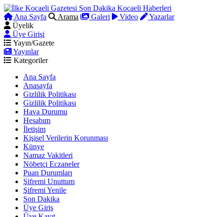
Ana Sayfa
Arama
Galeri
Video
Yazarlar
Üyelik
Üye Girişi
Yayın/Gazete
Yayınlar
Kategoriler
Ana Sayfa
Anasayfa
Gizlilik Politikası
Gizlilik Politikası
Hava Durumu
Hesabım
İletişim
Kişisel Verilerin Korunması
Künye
Namaz Vakitleri
Nöbetçi Eczaneler
Puan Durumları
Şifremi Unuttum
Şifremi Yenile
Son Dakika
Üye Giriş
Üye Kayıt