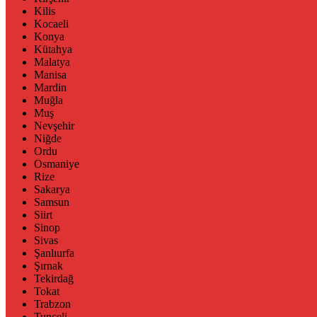
Kilis
Kocaeli
Konya
Kütahya
Malatya
Manisa
Mardin
Muğla
Muş
Nevşehir
Niğde
Ordu
Osmaniye
Rize
Sakarya
Samsun
Siirt
Sinop
Sivas
Şanlıurfa
Şırnak
Tekirdağ
Tokat
Trabzon
Tunceli