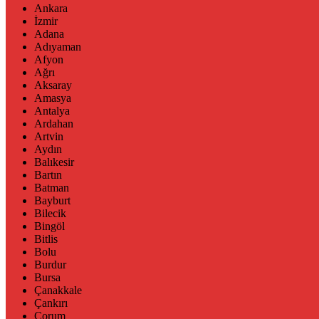
Ankara
İzmir
Adana
Adıyaman
Afyon
Ağrı
Aksaray
Amasya
Antalya
Ardahan
Artvin
Aydın
Balıkesir
Bartın
Batman
Bayburt
Bilecik
Bingöl
Bitlis
Bolu
Burdur
Bursa
Çanakkale
Çankırı
Çorum