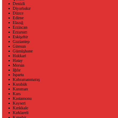
Denizli
Diyarbakır
Düzce
Edirne
Elazığ
Erzincan
Erzurum
Eskişehir
Gaziantep
Giresun
Gümüşhane
Hakkari
Hatay
Mersin
Iğdır
Isparta
Kahramanmaraş
Karabük
Karaman
Kars
Kastamonu
Kayseri
Kırıkkale
Kırklareli
Kırşehir