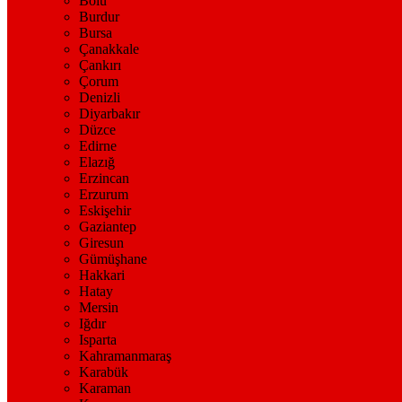
Bolu
Burdur
Bursa
Çanakkale
Çankırı
Çorum
Denizli
Diyarbakır
Düzce
Edirne
Elazığ
Erzincan
Erzurum
Eskişehir
Gaziantep
Giresun
Gümüşhane
Hakkari
Hatay
Mersin
Iğdır
Isparta
Kahramanmaraş
Karabük
Karaman