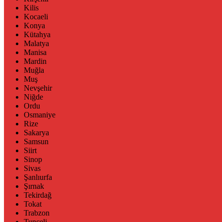
Kilis
Kocaeli
Konya
Kütahya
Malatya
Manisa
Mardin
Muğla
Muş
Nevşehir
Niğde
Ordu
Osmaniye
Rize
Sakarya
Samsun
Siirt
Sinop
Sivas
Şanlıurfa
Şırnak
Tekirdağ
Tokat
Trabzon
Tunceli