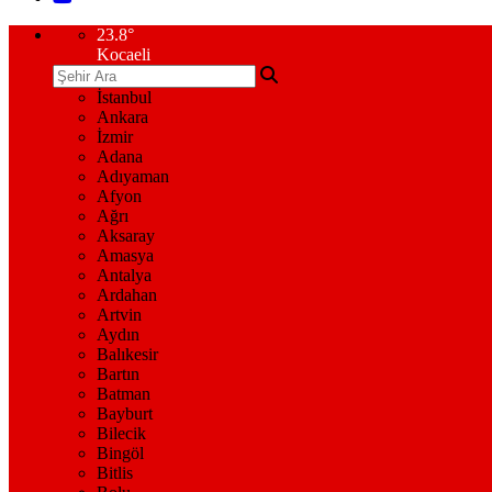
23.8
°
Kocaeli
İstanbul
Ankara
İzmir
Adana
Adıyaman
Afyon
Ağrı
Aksaray
Amasya
Antalya
Ardahan
Artvin
Aydın
Balıkesir
Bartın
Batman
Bayburt
Bilecik
Bingöl
Bitlis