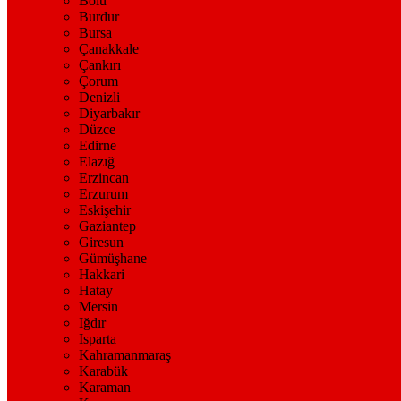
Bolu
Burdur
Bursa
Çanakkale
Çankırı
Çorum
Denizli
Diyarbakır
Düzce
Edirne
Elazığ
Erzincan
Erzurum
Eskişehir
Gaziantep
Giresun
Gümüşhane
Hakkari
Hatay
Mersin
Iğdır
Isparta
Kahramanmaraş
Karabük
Karaman