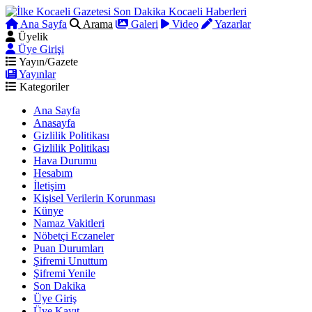
Ana Sayfa
Arama
Galeri
Video
Yazarlar
Üyelik
Üye Girişi
Yayın/Gazete
Yayınlar
Kategoriler
Ana Sayfa
Anasayfa
Gizlilik Politikası
Gizlilik Politikası
Hava Durumu
Hesabım
İletişim
Kişisel Verilerin Korunması
Künye
Namaz Vakitleri
Nöbetçi Eczaneler
Puan Durumları
Şifremi Unuttum
Şifremi Yenile
Son Dakika
Üye Giriş
Üye Kayıt