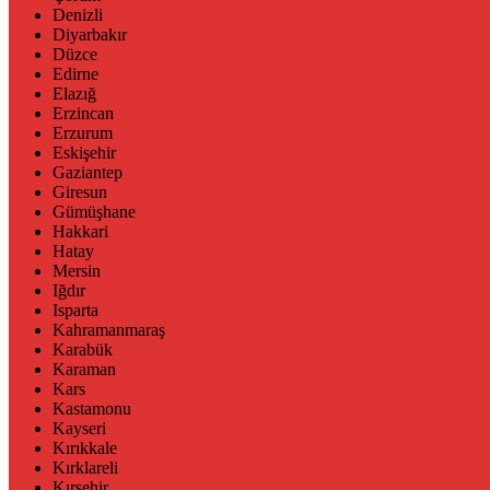
Denizli
Diyarbakır
Düzce
Edirne
Elazığ
Erzincan
Erzurum
Eskişehir
Gaziantep
Giresun
Gümüşhane
Hakkari
Hatay
Mersin
Iğdır
Isparta
Kahramanmaraş
Karabük
Karaman
Kars
Kastamonu
Kayseri
Kırıkkale
Kırklareli
Kırşehir