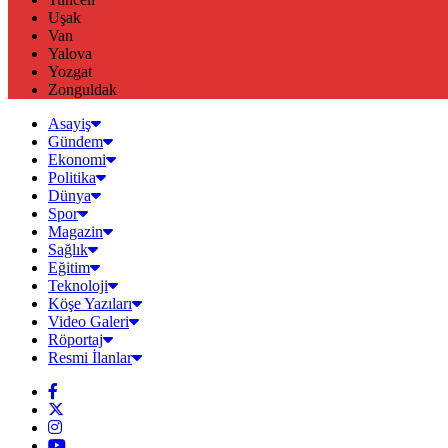
Uşak
Van
Yalova
Yozgat
Zonguldak
Asayiş
Gündem
Ekonomi
Politika
Dünya
Spor
Magazin
Sağlık
Eğitim
Teknoloji
Köşe Yazıları
Video Galeri
Röportaj
Resmi İlanlar