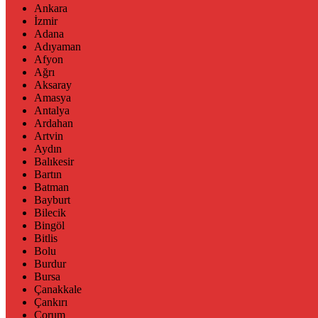
Ankara
İzmir
Adana
Adıyaman
Afyon
Ağrı
Aksaray
Amasya
Antalya
Ardahan
Artvin
Aydın
Balıkesir
Bartın
Batman
Bayburt
Bilecik
Bingöl
Bitlis
Bolu
Burdur
Bursa
Çanakkale
Çankırı
Çorum