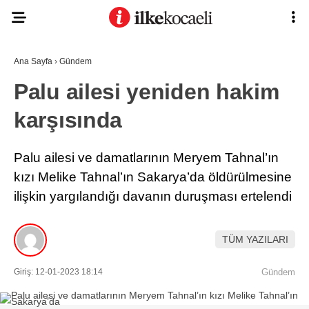
27.7
°
KOCAELI
Ana Sayfa
›
Gündem
Palu ailesi yeniden hakim
karşısında
ASAYIŞ
GÜNDEM
Palu ailesi ve damatlarının Meryem Tahnal’ın
EKONOMI
kızı Melike Tahnal’ın Sakarya’da öldürülmesine
ilişkin yargılandığı davanın duruşması ertelendi
POLITIKA
Ana Sayfa
Anasayfa
DÜNYA
Gizlilik Politikası
TÜM YAZILARI
Gizlilik Politikası
SPOR
Hava Durumu
Giriş: 12-01-2023 18:14
Gündem
Hesabım
MAGAZIN
İletişim
Kişisel Verilerin Korunması
SAĞLIK