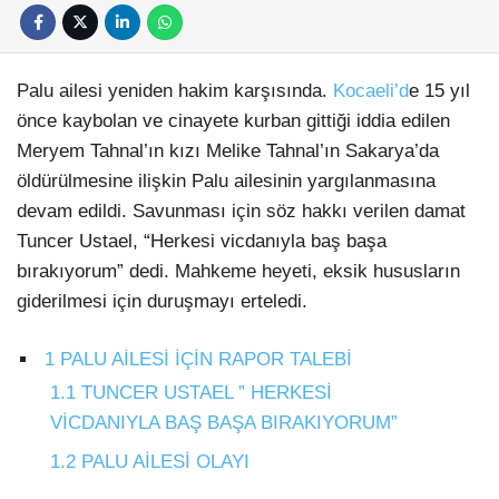
Künye
EĞITIM
Namaz Vakitleri
Nöbetçi Eczaneler
TEKNOLOJI
Palu ailesi yeniden hakim karşısında.
Kocaeli’d
e 15 yıl
Puan Durumları
Şifremi Unuttum
önce kaybolan ve cinayete kurban gittiği iddia edilen
KÖŞE YAZILARI
Şifremi Yenile
Meryem Tahnal’ın kızı Melike Tahnal’ın Sakarya’da
Son Dakika
VIDEO GALERI
öldürülmesine ilişkin Palu ailesinin yargılanmasına
Üye Giriş
Üye Kayıt
devam edildi. Savunması için söz hakkı verilen damat
RÖPORTAJ
Üye Onay
Tuncer Ustael, “Herkesi vicdanıyla baş başa
Yayınlar
RESMI İLANLAR
bırakıyorum” dedi. Mahkeme heyeti, eksik hususların
Yazarlar
giderilmesi için duruşmayı erteledi.
Yazı Düzenle
Yazı Gönder
Yazılarım
1
PALU AİLESİ İÇİN RAPOR TALEBİ
Yorumlarım
1.1
TUNCER USTAEL ” HERKESİ
VİCDANIYLA BAŞ BAŞA BIRAKIYORUM”
1.2
PALU AİLESİ OLAYI