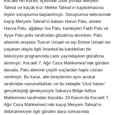
Kocaeli’nin Körfez ilçesinde 2008 yılında Meryem
Tahnal ve küçük kızı Melike Tahnal’ın kaybolmasına
ilişkin soruşturma başlatılmıştı. Soruşturma neticesinde
kayıp Meryem Tahnal’ın babası Harun Palu, annesi
Havva Palu, ağabeyi İsa Palu, kardeşleri Fatih Palu ve
Ayşe Palu polis tarafından gözaltına alınırken, Palu
ailesinin eniştesi Tuncer Ustael ve eşi Emine Ustael ise
yaşanan olayla ilgili İstanbul’da katıldıkları bir
televizyon programında canlı yayındayken gözaltına
alınmıştı. Kocaeli 7. Ağır Ceza Mahkemesi’nde görülen
davada, Palu ailesine çeşitli suçlardan hapis cezası
verilmişti. Bu karar, aile bireylerinin aynı avukat
tarafından savunuldukları ve bu sebeple ‘Usul hatası’
gerçekleştiği gerekçesiyle Sakarya Bölge Adliye
Mahkemesi tarafından bozuldu. 24 Kasım’da Kocaeli 7.
Ağır Ceza Mahkemesi’nde kayıp Meryem Tahnal’ın
öldürülmesiyle ilgili görülen dava sonrasında