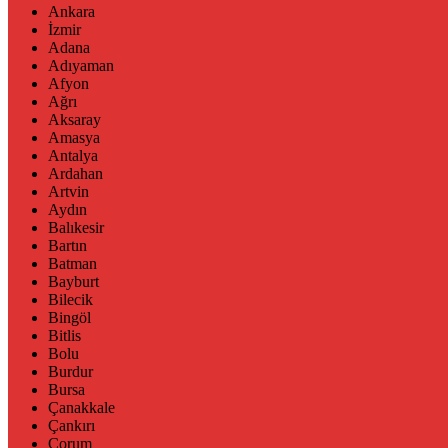
Ankara
İzmir
Adana
Adıyaman
Afyon
Ağrı
Aksaray
Amasya
Antalya
Ardahan
Artvin
Aydın
Balıkesir
Bartın
Batman
Bayburt
Bilecik
Bingöl
Bitlis
Bolu
Burdur
Bursa
Çanakkale
Çankırı
Çorum