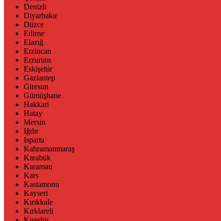
Denizli
Diyarbakır
Düzce
Edirne
Elazığ
Erzincan
Erzurum
Eskişehir
Gaziantep
Giresun
Gümüşhane
Hakkari
Hatay
Mersin
Iğdır
Isparta
Kahramanmaraş
Karabük
Karaman
Kars
Kastamonu
Kayseri
Kırıkkale
Kırklareli
Kırşehir