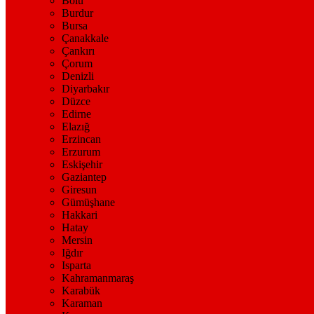
Bolu
Burdur
Bursa
Çanakkale
Çankırı
Çorum
Denizli
Diyarbakır
Düzce
Edirne
Elazığ
Erzincan
Erzurum
Eskişehir
Gaziantep
Giresun
Gümüşhane
Hakkari
Hatay
Mersin
Iğdır
Isparta
Kahramanmaraş
Karabük
Karaman