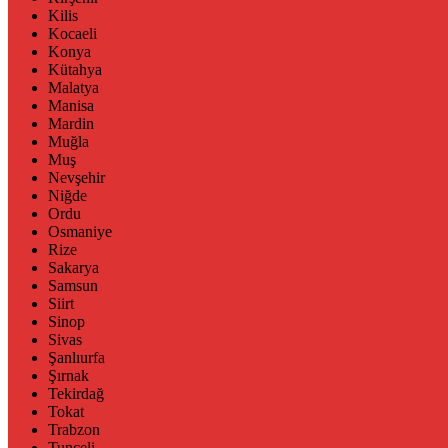
Kilis
Kocaeli
Konya
Kütahya
Malatya
Manisa
Mardin
Muğla
Muş
Nevşehir
Niğde
Ordu
Osmaniye
Rize
Sakarya
Samsun
Siirt
Sinop
Sivas
Şanlıurfa
Şırnak
Tekirdağ
Tokat
Trabzon
Tunceli