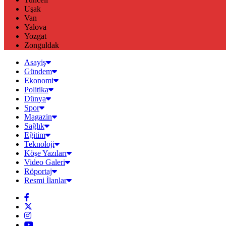
Uşak
Van
Yalova
Yozgat
Zonguldak
Asayiş
Gündem
Ekonomi
Politika
Dünya
Spor
Magazin
Sağlık
Eğitim
Teknoloji
Köşe Yazıları
Video Galeri
Röportaj
Resmi İlanlar