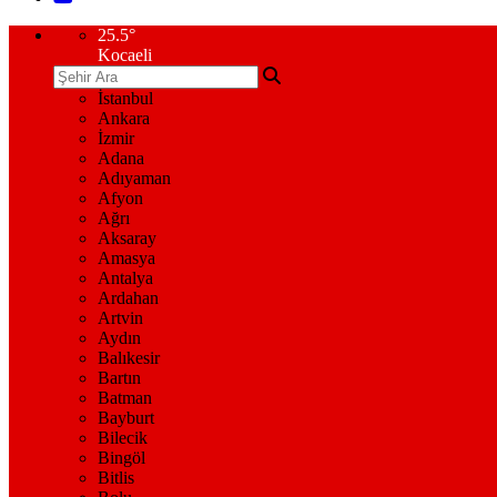
25.5
°
Kocaeli
İstanbul
Ankara
İzmir
Adana
Adıyaman
Afyon
Ağrı
Aksaray
Amasya
Antalya
Ardahan
Artvin
Aydın
Balıkesir
Bartın
Batman
Bayburt
Bilecik
Bingöl
Bitlis