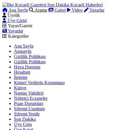
Ana Sayfa
Arama
Galeri
Video
Yazarlar
Üyelik
Üye Girişi
Yayın/Gazete
Yayınlar
Kategoriler
Ana Sayfa
Anasayfa
Gizlilik Politikası
Gizlilik Politikası
Hava Durumu
Hesabım
İletişim
Kişisel Verilerin Korunması
Künye
Namaz Vakitleri
Nöbetçi Eczaneler
Puan Durumları
Şifremi Unuttum
Şifremi Yenile
Son Dakika
Üye Giriş
Üye Kayıt