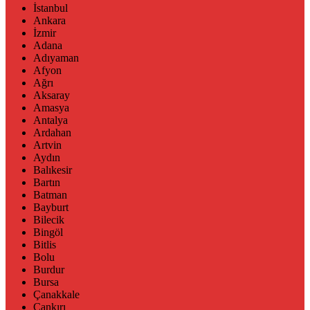
İstanbul
Ankara
İzmir
Adana
Adıyaman
Afyon
Ağrı
Aksaray
Amasya
Antalya
Ardahan
Artvin
Aydın
Balıkesir
Bartın
Batman
Bayburt
Bilecik
Bingöl
Bitlis
Bolu
Burdur
Bursa
Çanakkale
Çankırı