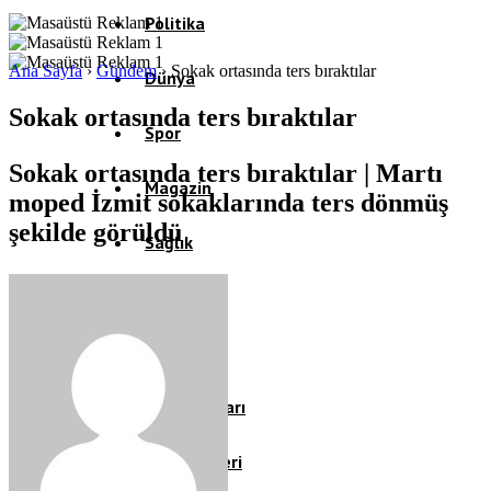
Politika
Ana Sayfa
›
Gündem
›
Sokak ortasında ters bıraktılar
Dünya
Sokak ortasında ters bıraktılar
Spor
Sokak ortasında ters bıraktılar | Martı
Magazin
moped İzmit sokaklarında ters dönmüş
şekilde görüldü
Sağlık
Eğitim
Teknoloji
Köşe Yazıları
Video Galeri