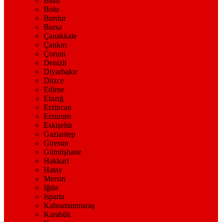
Bitlis
Bolu
Burdur
Bursa
Çanakkale
Çankırı
Çorum
Denizli
Diyarbakır
Düzce
Edirne
Elazığ
Erzincan
Erzurum
Eskişehir
Gaziantep
Giresun
Gümüşhane
Hakkari
Hatay
Mersin
Iğdır
Isparta
Kahramanmaraş
Karabük