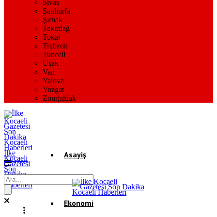
Sivas
Şanlıurfa
Şırnak
Tekirdağ
Tokat
Trabzon
Tunceli
Uşak
Van
Yalova
Yozgat
Zonguldak
İlke
Asayiş
Kocaeli
Gazetesi
Son
Dakika
Gündem
Kocaeli
Haberleri
Ekonomi