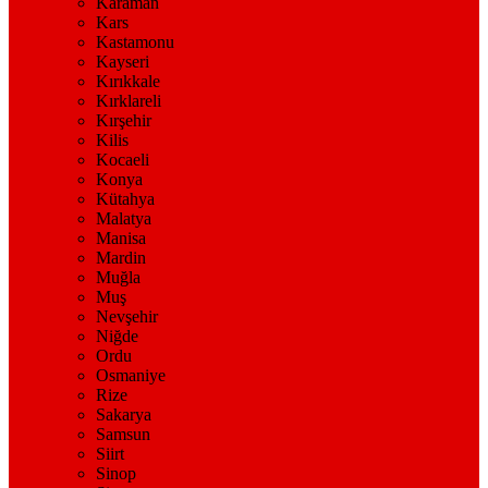
Karaman
Kars
Kastamonu
Kayseri
Kırıkkale
Kırklareli
Kırşehir
Kilis
Kocaeli
Konya
Kütahya
Malatya
Manisa
Mardin
Muğla
Muş
Nevşehir
Niğde
Ordu
Osmaniye
Rize
Sakarya
Samsun
Siirt
Sinop