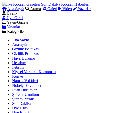
Ana Sayfa
Arama
Galeri
Video
Yazarlar
Üyelik
Üye Girişi
Yayın/Gazete
Yayınlar
Kategoriler
Ana Sayfa
Anasayfa
Gizlilik Politikası
Gizlilik Politikası
Hava Durumu
Hesabım
İletişim
Kişisel Verilerin Korunması
Künye
Namaz Vakitleri
Nöbetçi Eczaneler
Puan Durumları
Şifremi Unuttum
Şifremi Yenile
Son Dakika
Üye Giriş
Üye Kayıt