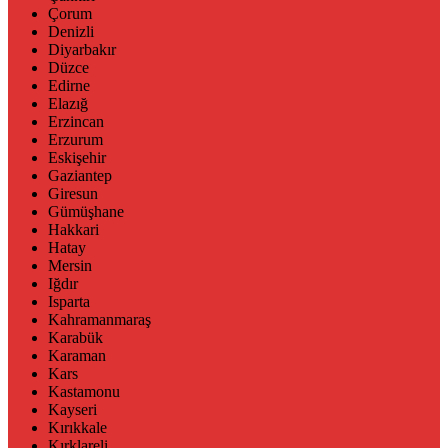
Çorum
Denizli
Diyarbakır
Düzce
Edirne
Elazığ
Erzincan
Erzurum
Eskişehir
Gaziantep
Giresun
Gümüşhane
Hakkari
Hatay
Mersin
Iğdır
Isparta
Kahramanmaraş
Karabük
Karaman
Kars
Kastamonu
Kayseri
Kırıkkale
Kırklareli