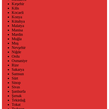
Kırşehir
Kilis
Kocaeli
Konya
Kütahya
Malatya
Manisa
Mardin
Muğla
Muş
Nevşehir
Niğde
Ordu
Osmaniye
Rize
Sakarya
Samsun
Siirt
Sinop
Sivas
Şanlıurfa
Şırnak
Tekirdağ
Tokat
Trabzon