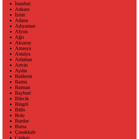
İstanbul
Ankara
İzmir
Adana
Adıyaman
Afyon
Ağrı
Aksaray
Amasya
Antalya
Ardahan
Artvin
Aydın
Balıkesir
Bartın
Batman
Bayburt
Bilecik
Bingöl
Bitlis
Bolu
Burdur
Bursa
Çanakkale
Çankırı