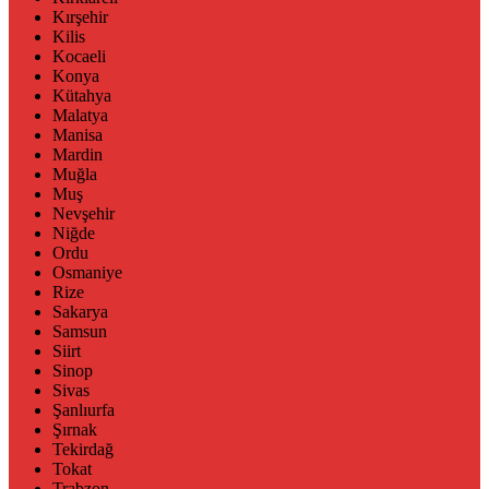
Kırşehir
Kilis
Kocaeli
Konya
Kütahya
Malatya
Manisa
Mardin
Muğla
Muş
Nevşehir
Niğde
Ordu
Osmaniye
Rize
Sakarya
Samsun
Siirt
Sinop
Sivas
Şanlıurfa
Şırnak
Tekirdağ
Tokat
Trabzon