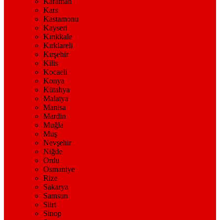
Karaman
Kars
Kastamonu
Kayseri
Kırıkkale
Kırklareli
Kırşehir
Kilis
Kocaeli
Konya
Kütahya
Malatya
Manisa
Mardin
Muğla
Muş
Nevşehir
Niğde
Ordu
Osmaniye
Rize
Sakarya
Samsun
Siirt
Sinop