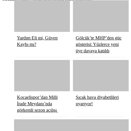
Yardım Eli mi, Güven
Gölcük’te MHP’den güç
Kaybı mı?
gösterisi: Yüzlerce yeni
üye davaya katıldı
Kocaelispor’dan Milli
Sıcak hava diyabetlileri
İrade Meydanı’nda
uyarıyor!
görkemli sezon açılışı