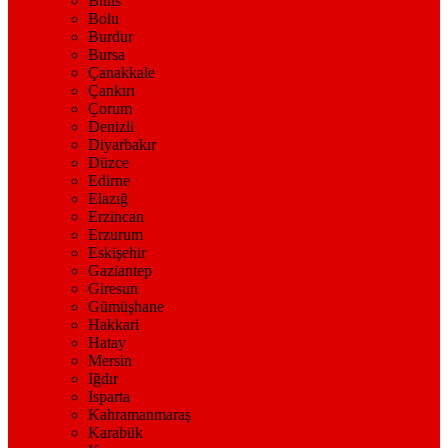
Bitlis
Bolu
Burdur
Bursa
Çanakkale
Çankırı
Çorum
Denizli
Diyarbakır
Düzce
Edirne
Elazığ
Erzincan
Erzurum
Eskişehir
Gaziantep
Giresun
Gümüşhane
Hakkari
Hatay
Mersin
Iğdır
Isparta
Kahramanmaraş
Karabük