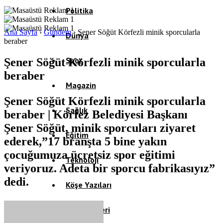
Politika
Ana Sayfa
›
Gündem
›
Şener Söğüt Körfezli minik sporcularla
Dünya
beraber
Spor
Şener Söğüt Körfezli minik sporcularla
beraber
Magazin
Şener Söğüt Körfezli minik sporcularla
Sağlık
beraber | Körfez Belediyesi Başkanı
Şener Söğüt, minik sporcuları ziyaret
Eğitim
ederek,”17 branşta 5 bine yakın
çocuğumuza ücretsiz spor eğitimi
Teknoloji
veriyoruz. Adeta bir sporcu fabrikasıyız”
dedi.
Köşe Yazıları
Video Galeri