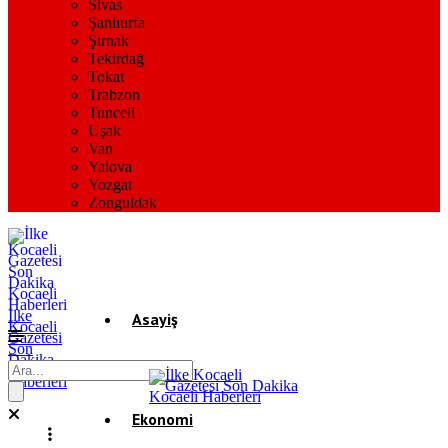
Sivas
Şanlıurfa
Şırnak
Tekirdağ
Tokat
Trabzon
Tunceli
Uşak
Van
Yalova
Yozgat
Zonguldak
İlke
Asayiş
Kocaeli
Gazetesi
Son
Dakika
Gündem
Kocaeli
Haberleri
Ekonomi