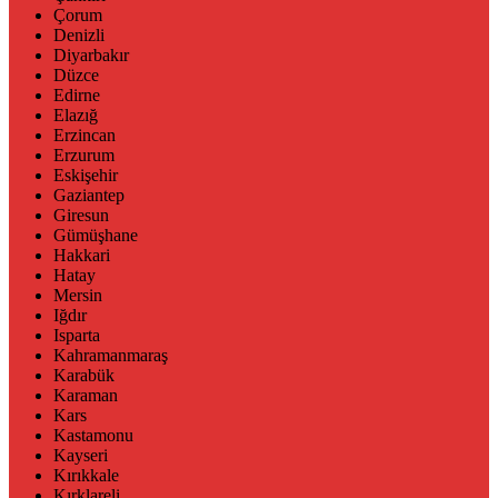
Çorum
Denizli
Diyarbakır
Düzce
Edirne
Elazığ
Erzincan
Erzurum
Eskişehir
Gaziantep
Giresun
Gümüşhane
Hakkari
Hatay
Mersin
Iğdır
Isparta
Kahramanmaraş
Karabük
Karaman
Kars
Kastamonu
Kayseri
Kırıkkale
Kırklareli