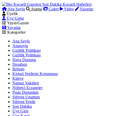
Ana Sayfa
Arama
Galeri
Video
Yazarlar
Üyelik
Üye Girişi
Yayın/Gazete
Yayınlar
Kategoriler
Ana Sayfa
Anasayfa
Gizlilik Politikası
Gizlilik Politikası
Hava Durumu
Hesabım
İletişim
Kişisel Verilerin Korunması
Künye
Namaz Vakitleri
Nöbetçi Eczaneler
Puan Durumları
Şifremi Unuttum
Şifremi Yenile
Son Dakika
Üye Giriş
Üye Kayıt