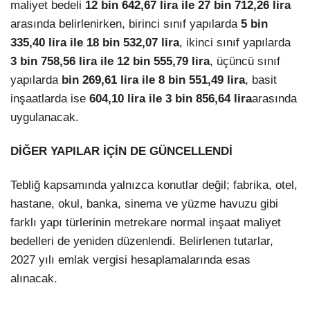
maliyet bedeli
12 bin 642,67 lira ile 27 bin 712,26 lira
arasında belirlenirken, birinci sınıf yapılarda
5 bin
335,40 lira ile 18 bin 532,07 lira
, ikinci sınıf yapılarda
3 bin 758,56 lira ile 12 bin 555,79 lira
, üçüncü sınıf
yapılarda
bin 269,61 lira ile 8 bin 551,49 lira
, basit
inşaatlarda ise
604,10 lira ile 3 bin 856,64 lira
arasında
uygulanacak.
DİĞER YAPILAR İÇİN DE GÜNCELLENDİ
Tebliğ kapsamında yalnızca konutlar değil; fabrika, otel,
hastane, okul, banka, sinema ve yüzme havuzu gibi
farklı yapı türlerinin metrekare normal inşaat maliyet
bedelleri de yeniden düzenlendi. Belirlenen tutarlar,
2027 yılı emlak vergisi hesaplamalarında esas
alınacak.