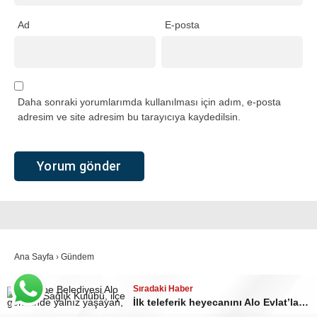
Ad
E-posta
Daha sonraki yorumlarımda kullanılması için adım, e-posta
adresim ve site adresim bu tarayıcıya kaydedilsin.
Ana Sayfa
›
Gündem
Vali Aktaş vatandaşlarla
Sıradaki Haber
Sıradaki Haber
Sıradaki Haber
İstanbul’da en yüksek puanla öğrenci alan liseler belli oldu
Ülkü Ocakları Kocaeli’den Serindere Kanyonu’nda doğa yürüyüşü
İlk teleferik heyecanını Alo Evlat’la yaşadılar
bir araya geldi