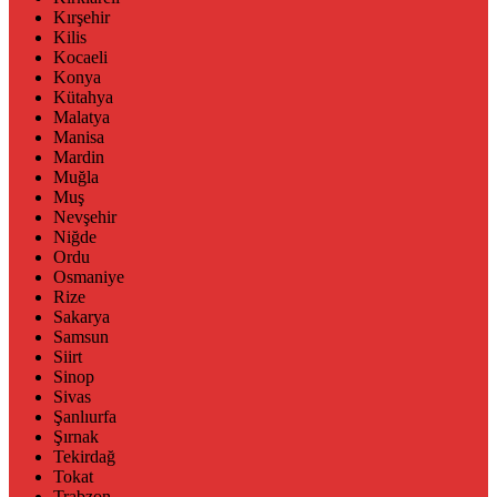
Kırşehir
Kilis
Kocaeli
Konya
Kütahya
Malatya
Manisa
Mardin
Muğla
Muş
Nevşehir
Niğde
Ordu
Osmaniye
Rize
Sakarya
Samsun
Siirt
Sinop
Sivas
Şanlıurfa
Şırnak
Tekirdağ
Tokat
Trabzon