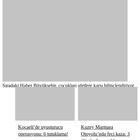
Sıradaki Haber
Büyükşehir, çocukları afetlere karşı bilinçlendiriyor
Kocaeli’de uyuşturucu
Kuzey Marmara
operasyonu: 6 tutuklama!
Otoyolu’nda feci kaza: 3