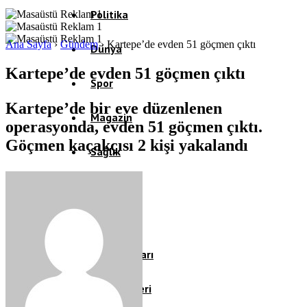
Politika
Ana Sayfa
›
Gündem
›
Kartepe’de evden 51 göçmen çıktı
Dünya
Kartepe’de evden 51 göçmen çıktı
Spor
Kartepe’de bir eve düzenlenen
Magazin
operasyonda, evden 51 göçmen çıktı.
Göçmen kaçakçısı 2 kişi yakalandı
Sağlık
Eğitim
Teknoloji
Köşe Yazıları
Video Galeri