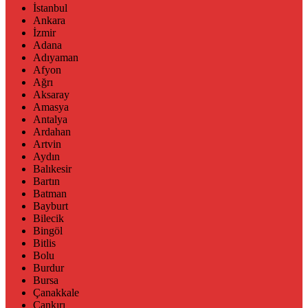
İstanbul
Ankara
İzmir
Adana
Adıyaman
Afyon
Ağrı
Aksaray
Amasya
Antalya
Ardahan
Artvin
Aydın
Balıkesir
Bartın
Batman
Bayburt
Bilecik
Bingöl
Bitlis
Bolu
Burdur
Bursa
Çanakkale
Çankırı