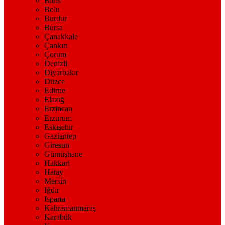
Bitlis
Bolu
Burdur
Bursa
Çanakkale
Çankırı
Çorum
Denizli
Diyarbakır
Düzce
Edirne
Elazığ
Erzincan
Erzurum
Eskişehir
Gaziantep
Giresun
Gümüşhane
Hakkari
Hatay
Mersin
Iğdır
Isparta
Kahramanmaraş
Karabük