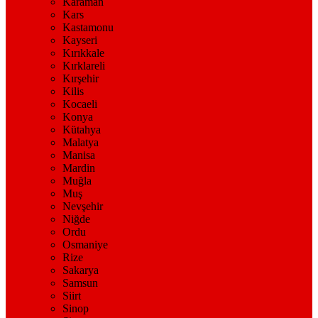
Karaman
Kars
Kastamonu
Kayseri
Kırıkkale
Kırklareli
Kırşehir
Kilis
Kocaeli
Konya
Kütahya
Malatya
Manisa
Mardin
Muğla
Muş
Nevşehir
Niğde
Ordu
Osmaniye
Rize
Sakarya
Samsun
Siirt
Sinop