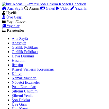
Ana Sayfa
Arama
Galeri
Video
Yazarlar
Üyelik
Üye Girişi
Yayın/Gazete
Yayınlar
Kategoriler
Ana Sayfa
Anasayfa
Gizlilik Politikası
Gizlilik Politikası
Hava Durumu
Hesabım
İletişim
Kişisel Verilerin Korunması
Künye
Namaz Vakitleri
Nöbetçi Eczaneler
Puan Durumları
Şifremi Unuttum
Şifremi Yenile
Son Dakika
Üye Giriş
Üye Kayıt