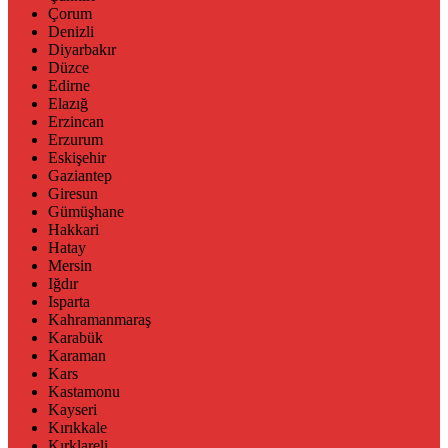
Çorum
Denizli
Diyarbakır
Düzce
Edirne
Elazığ
Erzincan
Erzurum
Eskişehir
Gaziantep
Giresun
Gümüşhane
Hakkari
Hatay
Mersin
Iğdır
Isparta
Kahramanmaraş
Karabük
Karaman
Kars
Kastamonu
Kayseri
Kırıkkale
Kırklareli