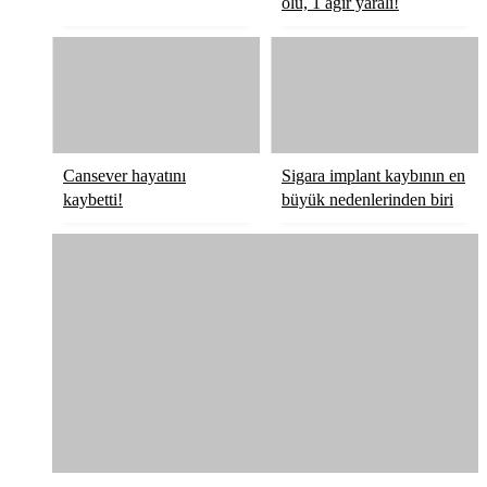
ölü, 1 ağır yaralı!
Cansever hayatını
Sigara implant kaybının en
kaybetti!
büyük nedenlerinden biri