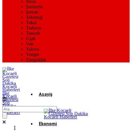
Sivas
Şanlıurfa
Şırnak
Tekirdağ
Tokat
Trabzon
Tunceli
Uşak
Van
Yalova
Yozgat
Zonguldak
İlke
Asayiş
Kocaeli
Gazetesi
Son
Dakika
Gündem
Kocaeli
Haberleri
Ekonomi