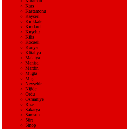
Karaman
Kars
Kastamonu
Kayseri
Kırıkkale
Kırklareli
Kırşehir
Kilis
Kocaeli
Konya
Kütahya
Malatya
Manisa
Mardin
Muğla
Muş
Nevşehir
Niğde
Ordu
Osmaniye
Rize
Sakarya
Samsun
Siirt
Sinop