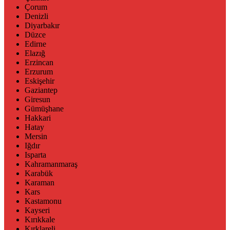
Çorum
Denizli
Diyarbakır
Düzce
Edirne
Elazığ
Erzincan
Erzurum
Eskişehir
Gaziantep
Giresun
Gümüşhane
Hakkari
Hatay
Mersin
Iğdır
Isparta
Kahramanmaraş
Karabük
Karaman
Kars
Kastamonu
Kayseri
Kırıkkale
Kırklareli