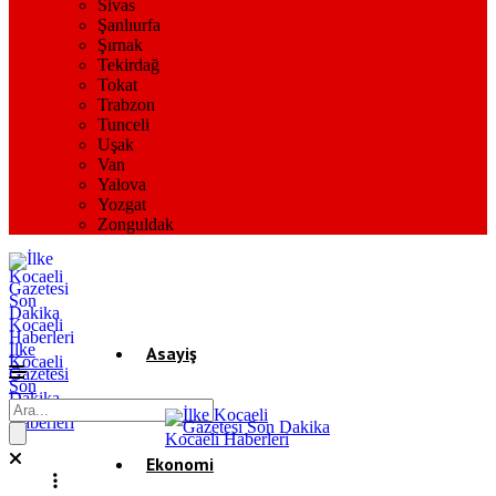
Sivas
Şanlıurfa
Şırnak
Tekirdağ
Tokat
Trabzon
Tunceli
Uşak
Van
Yalova
Yozgat
Zonguldak
İlke
Asayiş
Kocaeli
Gazetesi
Son
Dakika
Gündem
Kocaeli
Haberleri
Ekonomi