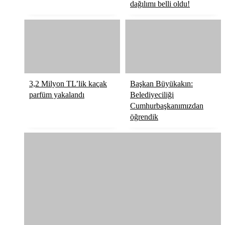
dağılımı belli oldu!
3,2 Milyon TL’lik kaçak
Başkan Büyükakın:
parfüm yakalandı
Belediyeciliği
Cumhurbaşkanımızdan
öğrendik