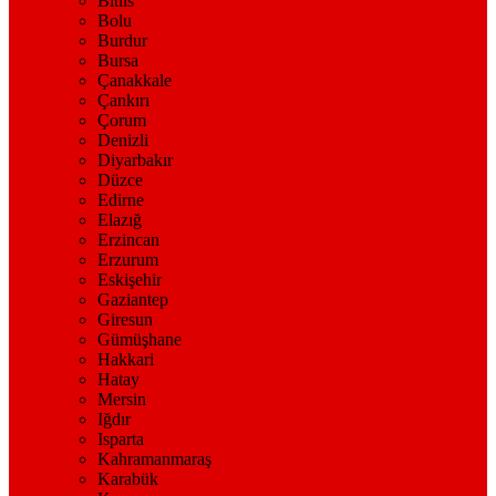
Bitlis
Bolu
Burdur
Bursa
Çanakkale
Çankırı
Çorum
Denizli
Diyarbakır
Düzce
Edirne
Elazığ
Erzincan
Erzurum
Eskişehir
Gaziantep
Giresun
Gümüşhane
Hakkari
Hatay
Mersin
Iğdır
Isparta
Kahramanmaraş
Karabük