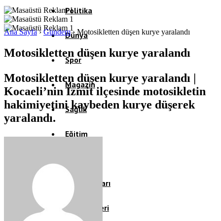
Politika
Ana Sayfa
›
Gündem
›
Motosikletten düşen kurye yaralandı
Dünya
Motosikletten düşen kurye yaralandı
Spor
Motosikletten düşen kurye yaralandı |
Magazin
Kocaeli’nin İzmit ilçesinde motosikletin
hakimiyetini kaybeden kurye düşerek
Sağlık
yaralandı.
Eğitim
Teknoloji
Köşe Yazıları
Video Galeri