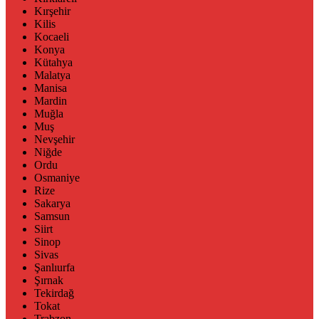
Kırşehir
Kilis
Kocaeli
Konya
Kütahya
Malatya
Manisa
Mardin
Muğla
Muş
Nevşehir
Niğde
Ordu
Osmaniye
Rize
Sakarya
Samsun
Siirt
Sinop
Sivas
Şanlıurfa
Şırnak
Tekirdağ
Tokat
Trabzon