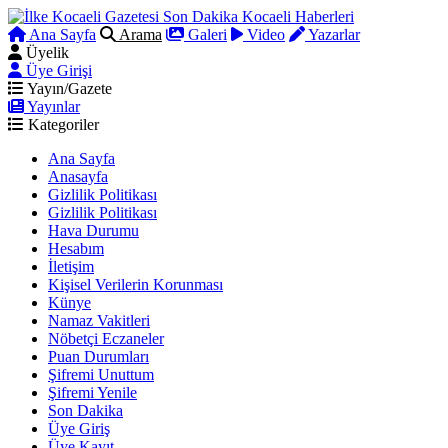
Ana Sayfa
Arama
Galeri
Video
Yazarlar
Üyelik
Üye Girişi
Yayın/Gazete
Yayınlar
Kategoriler
Ana Sayfa
Anasayfa
Gizlilik Politikası
Gizlilik Politikası
Hava Durumu
Hesabım
İletişim
Kişisel Verilerin Korunması
Künye
Namaz Vakitleri
Nöbetçi Eczaneler
Puan Durumları
Şifremi Unuttum
Şifremi Yenile
Son Dakika
Üye Giriş
Üye Kayıt