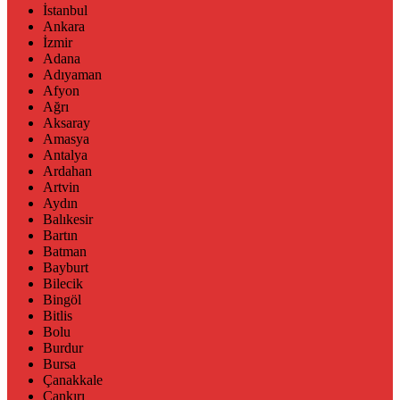
İstanbul
Ankara
İzmir
Adana
Adıyaman
Afyon
Ağrı
Aksaray
Amasya
Antalya
Ardahan
Artvin
Aydın
Balıkesir
Bartın
Batman
Bayburt
Bilecik
Bingöl
Bitlis
Bolu
Burdur
Bursa
Çanakkale
Çankırı