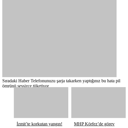
Sıradaki Haber
Telefonunuzu şarja takarken yaptığınız bu hata pil
ömrünü sessizce tüketiyor
İzmit’te korkutan yangın!
MHP Körfez’de görev