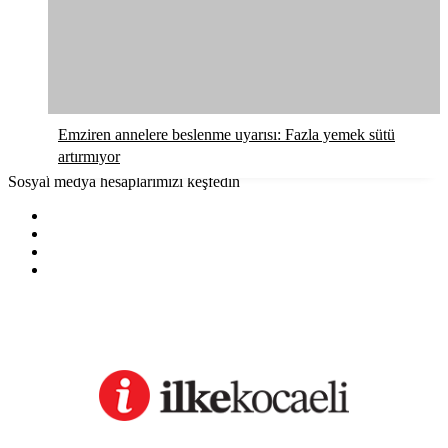
Emziren annelere beslenme uyarısı: Fazla yemek sütü
artırmıyor
Sosyal medya hesaplarımızı keşfedin