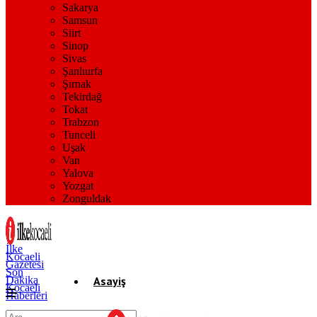
Sakarya
Samsun
Siirt
Sinop
Sivas
Şanlıurfa
Şırnak
Tekirdağ
Tokat
Trabzon
Tunceli
Uşak
Van
Yalova
Yozgat
Zonguldak
İlke
Kocaeli
Gazetesi
Son
Dakika
Asayiş
Kocaeli
Haberleri
Gündem