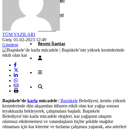
Köşe Yazıları
Video Galeri
Röportaj
TÜM YAZILARI
Giriş: 01-02-2023 12:49
Resmi İlanlar
Gündem
Başiskele’de
karla
mücadele
|
Başiskele
Belediyesi, kentin yüksek
kesimlerinde dün akşamdan itibaren etkili olan kar yağışı sonrası
teyakkuzda bekleyerek, çalışmalara başladı. Başiskele
Belediyesi’nin karla mücadele ekipleri, kar yağışının ulaşımı
olumsuz etkilememesi ve vatandaşların hiçbir şekilde mağdur
olmaması için kar küreme ve tuzlama çalışması yaparak, ana arterleri