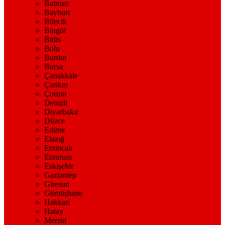
Batman
Bayburt
Bilecik
Bingöl
Bitlis
Bolu
Burdur
Bursa
Çanakkale
Çankırı
Çorum
Denizli
Diyarbakır
Düzce
Edirne
Elazığ
Erzincan
Erzurum
Eskişehir
Gaziantep
Giresun
Gümüşhane
Hakkari
Hatay
Mersin