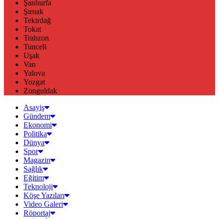
Şanlıurfa
Şırnak
Tekirdağ
Tokat
Trabzon
Tunceli
Uşak
Van
Yalova
Yozgat
Zonguldak
Asayiş
Gündem
Ekonomi
Politika
Dünya
Spor
Magazin
Sağlık
Eğitim
Teknoloji
Köşe Yazıları
Video Galeri
Röportaj