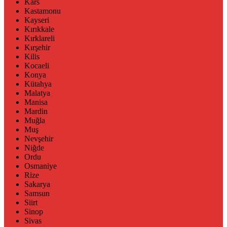
Kars
Kastamonu
Kayseri
Kırıkkale
Kırklareli
Kırşehir
Kilis
Kocaeli
Konya
Kütahya
Malatya
Manisa
Mardin
Muğla
Muş
Nevşehir
Niğde
Ordu
Osmaniye
Rize
Sakarya
Samsun
Siirt
Sinop
Sivas