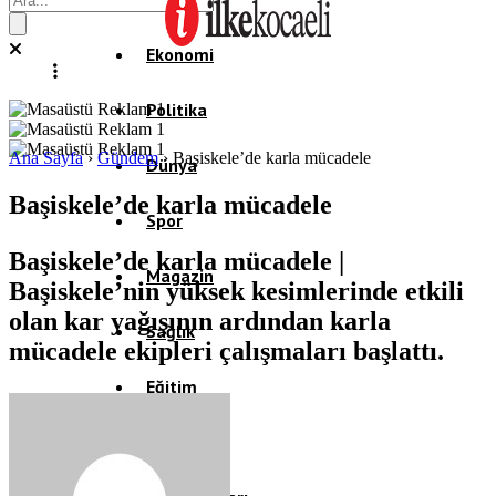
Ekonomi
Politika
Ana Sayfa
›
Gündem
›
Başiskele’de karla mücadele
Dünya
Başiskele’de karla mücadele
Spor
Başiskele’de karla mücadele |
Magazin
Başiskele’nin yüksek kesimlerinde etkili
olan kar yağışının ardından karla
Sağlık
mücadele ekipleri çalışmaları başlattı.
Eğitim
Teknoloji