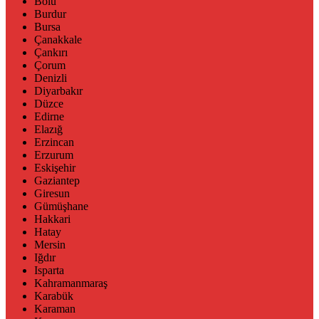
Bolu
Burdur
Bursa
Çanakkale
Çankırı
Çorum
Denizli
Diyarbakır
Düzce
Edirne
Elazığ
Erzincan
Erzurum
Eskişehir
Gaziantep
Giresun
Gümüşhane
Hakkari
Hatay
Mersin
Iğdır
Isparta
Kahramanmaraş
Karabük
Karaman