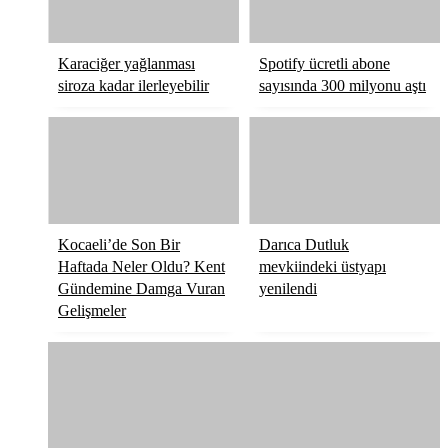
Karaciğer yağlanması
Spotify ücretli abone
siroza kadar ilerleyebilir
sayısında 300 milyonu aştı
Kocaeli’de Son Bir
Darıca Dutluk
Haftada Neler Oldu? Kent
mevkiindeki üstyapı
Gündemine Damga Vuran
yenilendi
Gelişmeler