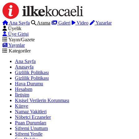
Ana Sayfa
Arama
Galeri
Video
Yazarlar
Üyelik
Üye Girişi
Yayın/Gazete
Yayınlar
Kategoriler
Ana Sayfa
Anasayfa
Gizlilik Politikası
Gizlilik Politikası
Hava Durumu
Hesabım
İletişim
Kişisel Verilerin Korunması
Künye
Namaz Vakitleri
Nöbetçi Eczaneler
Puan Durumları
Şifremi Unuttum
Şifremi Yenile