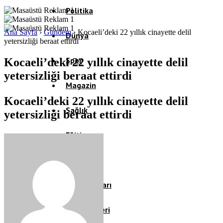
Politika
Ana Sayfa
›
Gündem
›
Kocaeli’deki 22 yıllık cinayette delil
Dünya
yetersizliği beraat ettirdi
Spor
Kocaeli’deki 22 yıllık cinayette delil
yetersizliği beraat ettirdi
Magazin
Kocaeli’deki 22 yıllık cinayette delil
Sağlık
yetersizliği beraat ettirdi
Eğitim
Teknoloji
Köşe Yazıları
Video Galeri