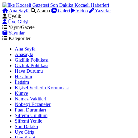
Ana Sayfa
Arama
Galeri
Video
Yazarlar
Üyelik
Üye Girişi
Yayın/Gazete
Yayınlar
Kategoriler
Ana Sayfa
Anasayfa
Gizlilik Politikası
Gizlilik Politikası
Hava Durumu
Hesabım
İletişim
Kişisel Verilerin Korunması
Künye
Namaz Vakitleri
Nöbetçi Eczaneler
Puan Durumları
Şifremi Unuttum
Şifremi Yenile
Son Dakika
Üye Giriş
Üye Kayıt