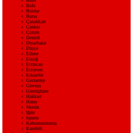
Bitlis
Bolu
Burdur
Bursa
Çanakkale
Çankırı
Çorum
Denizli
Diyarbakır
Düzce
Edirne
Elazığ
Erzincan
Erzurum
Eskişehir
Gaziantep
Giresun
Gümüşhane
Hakkari
Hatay
Mersin
Iğdır
Isparta
Kahramanmaraş
Karabük