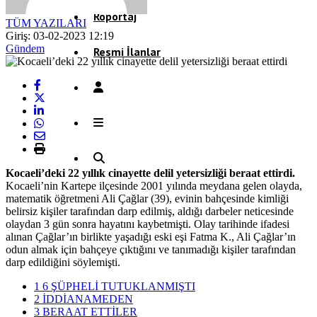
Röportaj
TÜM YAZILARI
Giriş: 03-02-2023 12:19
Gündem
Resmi İlanlar
Kocaeli’deki 22 yıllık cinayette delil yetersizliği beraat ettirdi.
Kocaeli’nin Kartepe ilçesinde 2001 yılında meydana gelen olayda,
matematik öğretmeni Ali Çağlar (39), evinin bahçesinde kimliği
belirsiz kişiler tarafından darp edilmiş, aldığı darbeler neticesinde
olaydan 3 gün sonra hayatını kaybetmişti. Olay tarihinde ifadesi
alınan Çağlar’ın birlikte yaşadığı eski eşi Fatma K., Ali Çağlar’ın
odun almak için bahçeye çıktığını ve tanımadığı kişiler tarafından
darp edildiğini söylemişti.
1
6 ŞÜPHELİ TUTUKLANMIŞTI
2
İDDİANAMEDEN
3
BERAAT ETTİLER