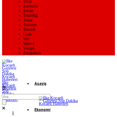
Sivas
Şanlıurfa
Şırnak
Tekirdağ
Tokat
Trabzon
Tunceli
Uşak
Van
Yalova
Yozgat
Zonguldak
İlke
Asayiş
Kocaeli
Gazetesi
Son
Dakika
Gündem
Kocaeli
Haberleri
Ekonomi