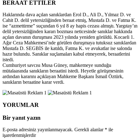
BERAAT ETTİLER
Haklarında dava açılan sanıklardan Erol D., Ali D., Yılmaz D. ve
Cahit D. delil yetersizliğinden beraat etmiş, Mustafa D. ve Fatma K.
ise “azmettirme” suçundan 6 yıl 8 ay hapis cezası almıştı. Yargıtay’ın
delil yetersizliğinden kararı bozması neticesinde sanıklar hakkında
açılan davanın duruşması 2023 yılında yeniden görüldü. Kocaeli 1.
Ağır Ceza Mahkemesi’nde görülen duruşmaya tutuksuz sanıklardan
Mustafa D. SEGBİS ile katıldı, Fatma K. ve avukatlar ise salonda
hazır bulundu. Sanıklar suçlamaları kabul etmeyerek, beraatlerini
istedi.
Cumhuriyet savcısı Musa Güney, mahkemeye sunduğu
mütalaasında sanıkların beraatini istedi. Heyetle görüşmesinin
ardından kararını açıklayan Mahkeme Başkanı İsmail Öztürk,
sanıkların beraatine karar verdi.
YORUMLAR
Bir yanıt yazın
E-posta adresiniz yayınlanmayacak.
Gerekli alanlar
*
ile
işaretlenmişlerdir