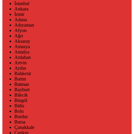
İstanbul
Ankara
İzmir
Adana
Adıyaman
Afyon
Ağrı
Aksaray
Amasya
Antalya
Ardahan
Artvin
Aydın
Balıkesir
Bartın
Batman
Bayburt
Bilecik
Bingöl
Bitlis
Bolu
Burdur
Bursa
Çanakkale
Çankırı