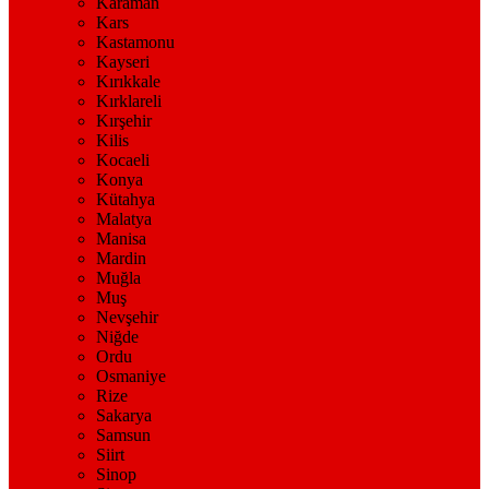
Karaman
Kars
Kastamonu
Kayseri
Kırıkkale
Kırklareli
Kırşehir
Kilis
Kocaeli
Konya
Kütahya
Malatya
Manisa
Mardin
Muğla
Muş
Nevşehir
Niğde
Ordu
Osmaniye
Rize
Sakarya
Samsun
Siirt
Sinop