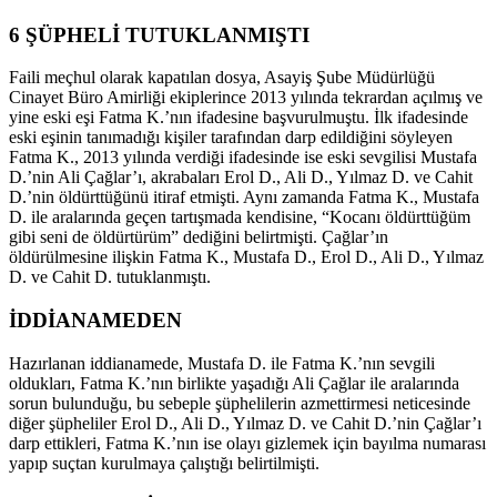
6 ŞÜPHELİ TUTUKLANMIŞTI
Faili meçhul olarak kapatılan dosya, Asayiş Şube Müdürlüğü
Cinayet Büro Amirliği ekiplerince 2013 yılında tekrardan açılmış ve
yine eski eşi Fatma K.’nın ifadesine başvurulmuştu. İlk ifadesinde
eski eşinin tanımadığı kişiler tarafından darp edildiğini söyleyen
Fatma K., 2013 yılında verdiği ifadesinde ise eski sevgilisi Mustafa
D.’nin Ali Çağlar’ı, akrabaları Erol D., Ali D., Yılmaz D. ve Cahit
D.’nin öldürttüğünü itiraf etmişti. Aynı zamanda Fatma K., Mustafa
D. ile aralarında geçen tartışmada kendisine, “Kocanı öldürttüğüm
gibi seni de öldürtürüm” dediğini belirtmişti. Çağlar’ın
öldürülmesine ilişkin Fatma K., Mustafa D., Erol D., Ali D., Yılmaz
D. ve Cahit D. tutuklanmıştı.
İDDİANAMEDEN
Hazırlanan iddianamede, Mustafa D. ile Fatma K.’nın sevgili
oldukları, Fatma K.’nın birlikte yaşadığı Ali Çağlar ile aralarında
sorun bulunduğu, bu sebeple şüphelilerin azmettirmesi neticesinde
diğer şüpheliler Erol D., Ali D., Yılmaz D. ve Cahit D.’nin Çağlar’ı
darp ettikleri, Fatma K.’nın ise olayı gizlemek için bayılma numarası
yapıp suçtan kurulmaya çalıştığı belirtilmişti.