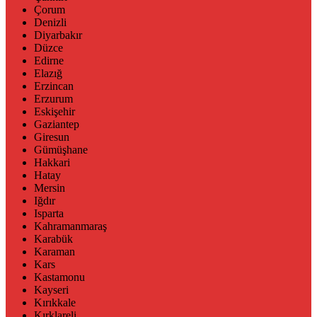
Çorum
Denizli
Diyarbakır
Düzce
Edirne
Elazığ
Erzincan
Erzurum
Eskişehir
Gaziantep
Giresun
Gümüşhane
Hakkari
Hatay
Mersin
Iğdır
Isparta
Kahramanmaraş
Karabük
Karaman
Kars
Kastamonu
Kayseri
Kırıkkale
Kırklareli