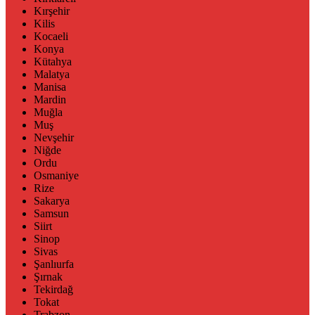
Kırşehir
Kilis
Kocaeli
Konya
Kütahya
Malatya
Manisa
Mardin
Muğla
Muş
Nevşehir
Niğde
Ordu
Osmaniye
Rize
Sakarya
Samsun
Siirt
Sinop
Sivas
Şanlıurfa
Şırnak
Tekirdağ
Tokat
Trabzon