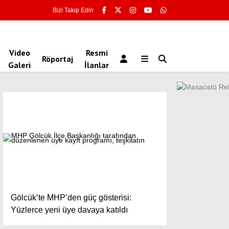
Bizi Takip Edin
Video
Resmi
Röportaj
Galeri
İlanlar
Gölcük’te MHP’den güç gösterisi:
Yüzlerce yeni üye davaya katıldı