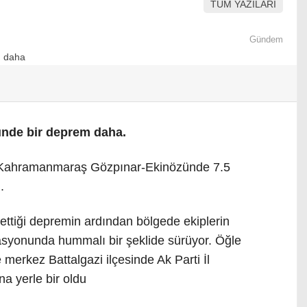
TÜM YAZILARI
Gündem
nde bir deprem daha.
re Kahramanmaraş Gözpınar-Ekinözünde 7.5
.
bettiği depremin ardından bölgede ekiplerin
syonunda hummalı bir şeklide sürüyor. Öğle
e merkez Battalgazi ilçesinde Ak Parti İl
na yerle bir oldu