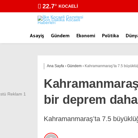
22.7
°
KOCAELI
Asayiş
Gündem
Ekonomi
Politika
Düny
Ana Sayfa
›
Gündem
›
Kahramanmaraş’ta 7.5 büyüklü
Kahramanmaraş’
bir deprem daha
Kahramanmaraş’ta 7.5 büyüklü