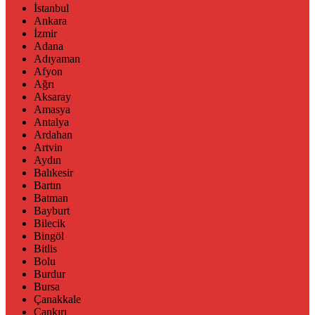
İstanbul
Ankara
İzmir
Adana
Adıyaman
Afyon
Ağrı
Aksaray
Amasya
Antalya
Ardahan
Artvin
Aydın
Balıkesir
Bartın
Batman
Bayburt
Bilecik
Bingöl
Bitlis
Bolu
Burdur
Bursa
Çanakkale
Çankırı