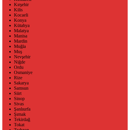
Kırşehir
Kilis
Kocaeli
Konya
Kütahya
Malatya
Manisa
Mardin
Muğla
Muş
Nevşehir
Niğde
Ordu
Osmaniye
Rize
Sakarya
Samsun
Siirt
Sinop
Sivas
Şanlıurfa
Şırnak
Tekirdağ
Tokat
Trabzon