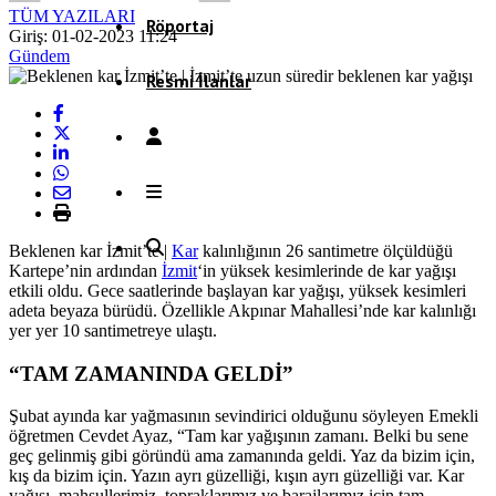
TÜM YAZILARI
Röportaj
Giriş: 01-02-2023 11:24
Gündem
Resmi İlanlar
Beklenen kar İzmit’te |
Kar
kalınlığının 26 santimetre ölçüldüğü
Kartepe’nin ardından
İzmit
‘in yüksek kesimlerinde de kar yağışı
etkili oldu. Gece saatlerinde başlayan kar yağışı, yüksek kesimleri
adeta beyaza bürüdü. Özellikle Akpınar Mahallesi’nde kar kalınlığı
yer yer 10 santimetreye ulaştı.
“TAM ZAMANINDA GELDİ”
Şubat ayında kar yağmasının sevindirici olduğunu söyleyen Emekli
öğretmen Cevdet Ayaz, “Tam kar yağışının zamanı. Belki bu sene
geç gelinmiş gibi göründü ama zamanında geldi. Yaz da bizim için,
kış da bizim için. Yazın ayrı güzelliği, kışın ayrı güzelliği var. Kar
yağışı, mahsullerimiz, topraklarımız ve barajlarımız için tam