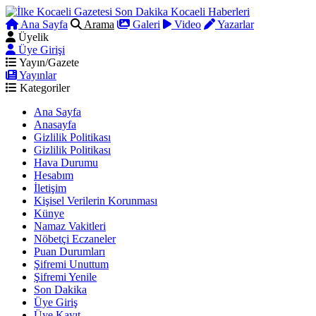
Ana Sayfa
Arama
Galeri
Video
Yazarlar
Üyelik
Üye Girişi
Yayın/Gazete
Yayınlar
Kategoriler
Ana Sayfa
Anasayfa
Gizlilik Politikası
Gizlilik Politikası
Hava Durumu
Hesabım
İletişim
Kişisel Verilerin Korunması
Künye
Namaz Vakitleri
Nöbetçi Eczaneler
Puan Durumları
Şifremi Unuttum
Şifremi Yenile
Son Dakika
Üye Giriş
Üye Kayıt