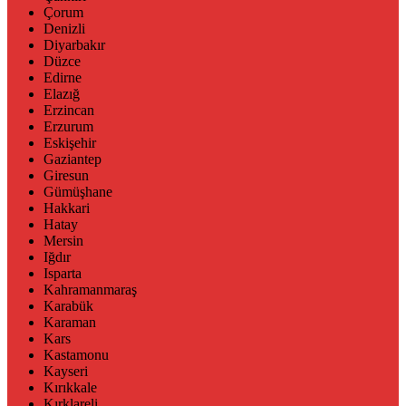
Çorum
Denizli
Diyarbakır
Düzce
Edirne
Elazığ
Erzincan
Erzurum
Eskişehir
Gaziantep
Giresun
Gümüşhane
Hakkari
Hatay
Mersin
Iğdır
Isparta
Kahramanmaraş
Karabük
Karaman
Kars
Kastamonu
Kayseri
Kırıkkale
Kırklareli