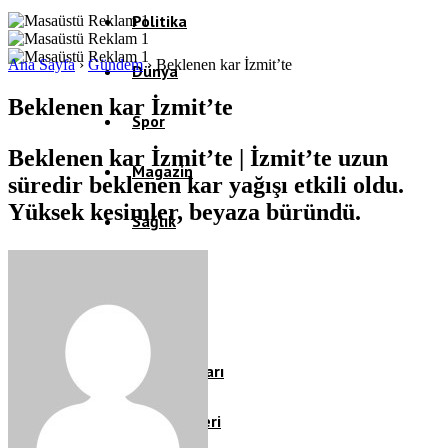
Politika
Ana Sayfa
›
Gündem
›
Beklenen kar İzmit’te
Dünya
Beklenen kar İzmit’te
Spor
Beklenen kar İzmit’te | İzmit’te uzun
Magazin
süredir beklenen kar yağışı etkili oldu.
Yüksek kesimler, beyaza büründü.
Sağlık
Eğitim
Teknoloji
Köşe Yazıları
Video Galeri