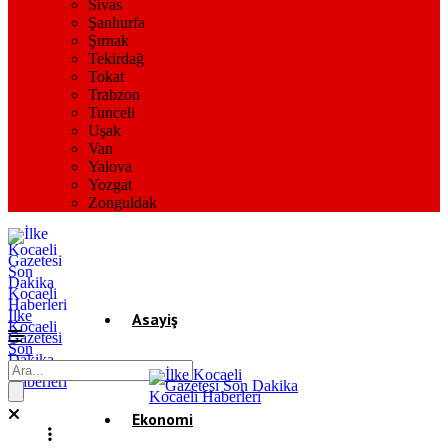
Sivas
Şanlıurfa
Şırnak
Tekirdağ
Tokat
Trabzon
Tunceli
Uşak
Van
Yalova
Yozgat
Zonguldak
İlke
Asayiş
Kocaeli
Gazetesi
Son
Dakika
Gündem
Kocaeli
Haberleri
Ekonomi