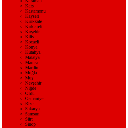
Karaman
Kars
Kastamonu
Kayseri
Kırıkkale
Kırklareli
Kırşehir
Kilis
Kocaeli
Konya
Kütahya
Malatya
Manisa
Mardin
Muğla
Muş
Nevşehir
Niğde
Ordu
Osmaniye
Rize
Sakarya
Samsun
Siirt
Sinop