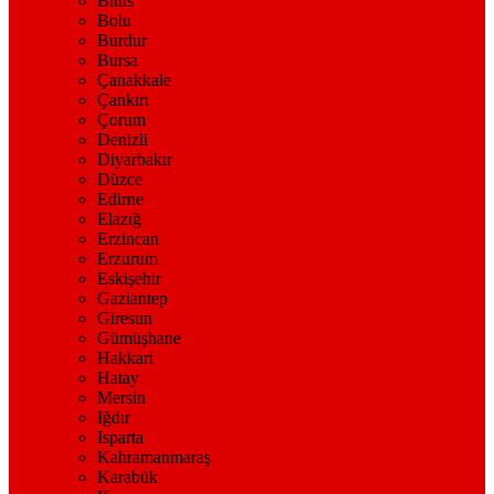
Bitlis
Bolu
Burdur
Bursa
Çanakkale
Çankırı
Çorum
Denizli
Diyarbakır
Düzce
Edirne
Elazığ
Erzincan
Erzurum
Eskişehir
Gaziantep
Giresun
Gümüşhane
Hakkari
Hatay
Mersin
Iğdır
Isparta
Kahramanmaraş
Karabük