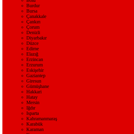
Bolu
Burdur
Bursa
Çanakkale
Çankırı
Çorum
Denizli
Diyarbakır
Düzce
Edirne
Elazığ
Erzincan
Erzurum
Eskişehir
Gaziantep
Giresun
Gümüşhane
Hakkari
Hatay
Mersin
Iğdır
Isparta
Kahramanmaraş
Karabük
Karaman