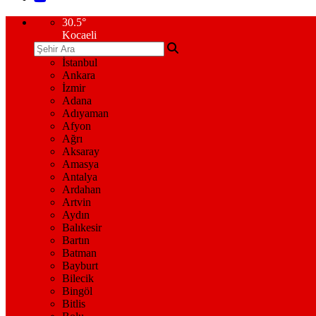
30.5
°
Kocaeli
İstanbul
Ankara
İzmir
Adana
Adıyaman
Afyon
Ağrı
Aksaray
Amasya
Antalya
Ardahan
Artvin
Aydın
Balıkesir
Bartın
Batman
Bayburt
Bilecik
Bingöl
Bitlis