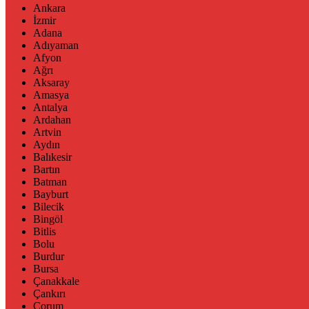
Ankara
İzmir
Adana
Adıyaman
Afyon
Ağrı
Aksaray
Amasya
Antalya
Ardahan
Artvin
Aydın
Balıkesir
Bartın
Batman
Bayburt
Bilecik
Bingöl
Bitlis
Bolu
Burdur
Bursa
Çanakkale
Çankırı
Çorum