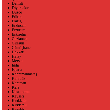
Denizli
Diyarbakır
Düzce
Edirne
Elazığ
Erzincan
Erzurum
Eskişehir
Gaziantep
Giresun
Gümüşhane
Hakkari
Hatay
Mersin
Iğdır
Isparta
Kahramanmaraş
Karabük
Karaman
Kars
Kastamonu
Kayseri
Kırıkkale
Kırklareli
Kırşehir