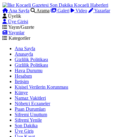
Ana Sayfa
Arama
Galeri
Video
Yazarlar
Üyelik
Üye Girişi
Yayın/Gazete
Yayınlar
Kategoriler
Ana Sayfa
Anasayfa
Gizlilik Politikası
Gizlilik Politikası
Hava Durumu
Hesabım
İletişim
Kişisel Verilerin Korunması
Künye
Namaz Vakitleri
Nöbetçi Eczaneler
Puan Durumları
Şifremi Unuttum
Şifremi Yenile
Son Dakika
Üye Giriş
Üye Kayıt