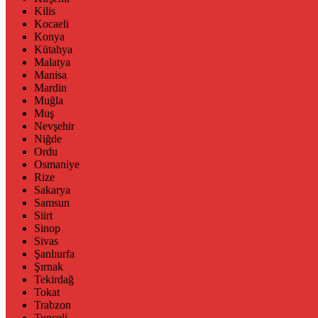
Kilis
Kocaeli
Konya
Kütahya
Malatya
Manisa
Mardin
Muğla
Muş
Nevşehir
Niğde
Ordu
Osmaniye
Rize
Sakarya
Samsun
Siirt
Sinop
Sivas
Şanlıurfa
Şırnak
Tekirdağ
Tokat
Trabzon
Tunceli