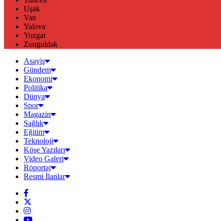
Uşak
Van
Yalova
Yozgat
Zonguldak
Asayiş
Gündem
Ekonomi
Politika
Dünya
Spor
Magazin
Sağlık
Eğitim
Teknoloji
Köşe Yazıları
Video Galeri
Röportaj
Resmi İlanlar