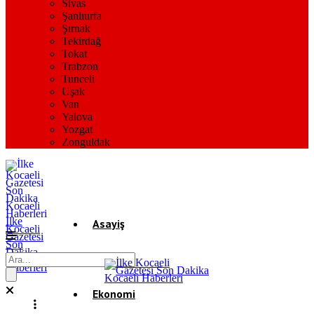
Sivas
Şanlıurfa
Şırnak
Tekirdağ
Tokat
Trabzon
Tunceli
Uşak
Van
Yalova
Yozgat
Zonguldak
İlke
Asayiş
Kocaeli
Gazetesi
Son
Dakika
Gündem
Kocaeli
Haberleri
Ekonomi