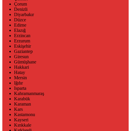
Çorum
Denizli
Diyarbakır
Düzce
Edirne
Elazığ
Erzincan
Erzurum
Eskişehir
Gaziantep
Giresun
Gümüşhane
Hakkari
Hatay
Mersin
Iğdır
Isparta
Kahramanmaraş
Karabük
Karaman
Kars
Kastamonu
Kayseri
Kırıkkale
Kırklareli