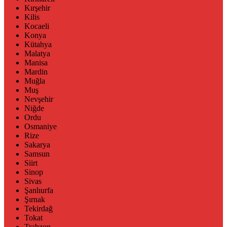
Kırşehir
Kilis
Kocaeli
Konya
Kütahya
Malatya
Manisa
Mardin
Muğla
Muş
Nevşehir
Niğde
Ordu
Osmaniye
Rize
Sakarya
Samsun
Siirt
Sinop
Sivas
Şanlıurfa
Şırnak
Tekirdağ
Tokat
Trabzon