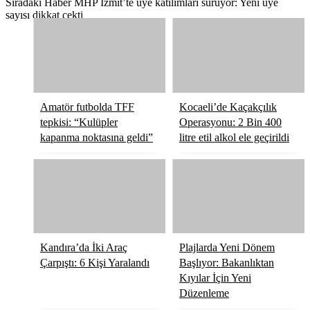
Sıradaki Haber
MHP İzmit’te üye katılımları sürüyor: Yeni üye
sayısı dikkat çekti
Amatör futbolda TFF
Kocaeli’de Kaçakçılık
tepkisi: “Kulüpler
Operasyonu: 2 Bin 400
kapanma noktasına geldi”
litre etil alkol ele geçirildi
Kandıra’da İki Araç
Plajlarda Yeni Dönem
Çarpıştı: 6 Kişi Yaralandı
Başlıyor: Bakanlıktan
Kıyılar İçin Yeni
Düzenleme