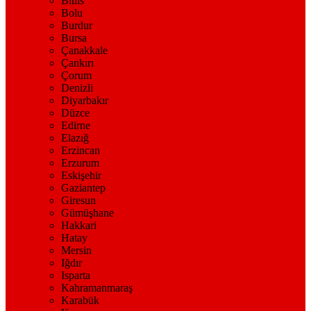
Bitlis
Bolu
Burdur
Bursa
Çanakkale
Çankırı
Çorum
Denizli
Diyarbakır
Düzce
Edirne
Elazığ
Erzincan
Erzurum
Eskişehir
Gaziantep
Giresun
Gümüşhane
Hakkari
Hatay
Mersin
Iğdır
Isparta
Kahramanmaraş
Karabük