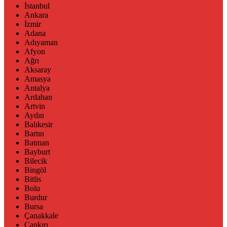
İstanbul
Ankara
İzmir
Adana
Adıyaman
Afyon
Ağrı
Aksaray
Amasya
Antalya
Ardahan
Artvin
Aydın
Balıkesir
Bartın
Batman
Bayburt
Bilecik
Bingöl
Bitlis
Bolu
Burdur
Bursa
Çanakkale
Çankırı