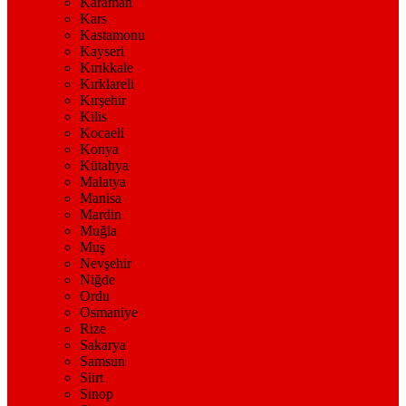
Karaman
Kars
Kastamonu
Kayseri
Kırıkkale
Kırklareli
Kırşehir
Kilis
Kocaeli
Konya
Kütahya
Malatya
Manisa
Mardin
Muğla
Muş
Nevşehir
Niğde
Ordu
Osmaniye
Rize
Sakarya
Samsun
Siirt
Sinop