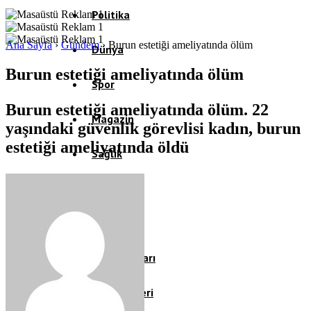
Politika
Ana Sayfa
›
Gündem
›
Burun estetiği ameliyatında ölüm
Dünya
Burun estetiği ameliyatında ölüm
Spor
Burun estetiği ameliyatında ölüm. 22
Magazin
yaşındaki güvenlik görevlisi kadın, burun
estetiği ameliyatında öldü
Sağlık
Eğitim
Teknoloji
Köşe Yazıları
Video Galeri