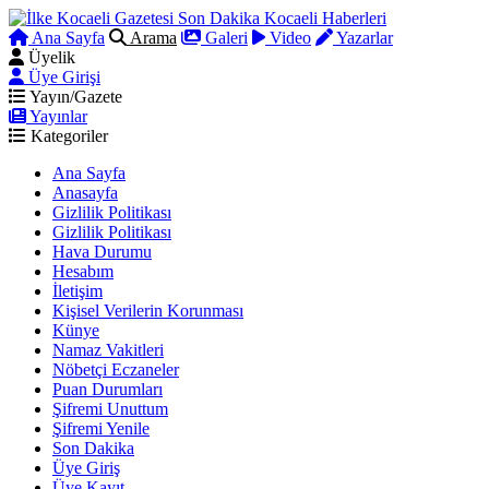
Ana Sayfa
Arama
Galeri
Video
Yazarlar
Üyelik
Üye Girişi
Yayın/Gazete
Yayınlar
Kategoriler
Ana Sayfa
Anasayfa
Gizlilik Politikası
Gizlilik Politikası
Hava Durumu
Hesabım
İletişim
Kişisel Verilerin Korunması
Künye
Namaz Vakitleri
Nöbetçi Eczaneler
Puan Durumları
Şifremi Unuttum
Şifremi Yenile
Son Dakika
Üye Giriş
Üye Kayıt