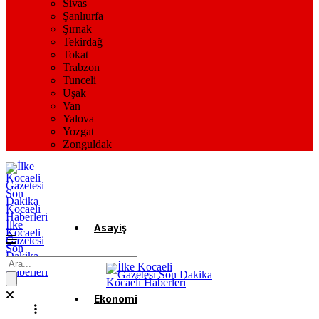
Sivas
Şanlıurfa
Şırnak
Tekirdağ
Tokat
Trabzon
Tunceli
Uşak
Van
Yalova
Yozgat
Zonguldak
İlke
Asayiş
Kocaeli
Gazetesi
Son
Dakika
Gündem
Kocaeli
Haberleri
Ekonomi