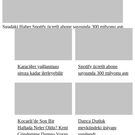
Sıradaki Haber
Spotify ücretli abone sayısında 300 milyonu aştı
Karaciğer yağlanması
Spotify ücretli abone
siroza kadar ilerleyebilir
sayısında 300 milyonu aştı
Kocaeli’de Son Bir
Darıca Dutluk
Haftada Neler Oldu? Kent
mevkiindeki üstyapı
Gündemine Damga Vuran
yenilendi