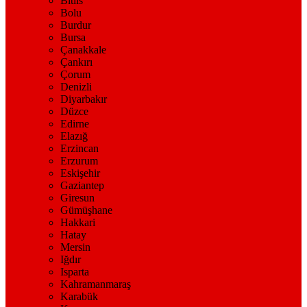
Bitlis
Bolu
Burdur
Bursa
Çanakkale
Çankırı
Çorum
Denizli
Diyarbakır
Düzce
Edirne
Elazığ
Erzincan
Erzurum
Eskişehir
Gaziantep
Giresun
Gümüşhane
Hakkari
Hatay
Mersin
Iğdır
Isparta
Kahramanmaraş
Karabük