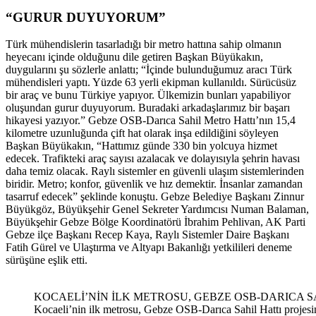
“GURUR DUYUYORUM”
Türk mühendislerin tasarladığı bir metro hattına sahip olmanın
heyecanı içinde olduğunu dile getiren Başkan Büyükakın,
duygularını şu sözlerle anlattı; “İçinde bulunduğumuz aracı Türk
mühendisleri yaptı. Yüzde 63 yerli ekipman kullanıldı. Sürücüsüz
bir araç ve bunu Türkiye yapıyor. Ülkemizin bunları yapabiliyor
oluşundan gurur duyuyorum. Buradaki arkadaşlarımız bir başarı
hikayesi yazıyor.” Gebze OSB-Darıca Sahil Metro Hattı’nın 15,4
kilometre uzunluğunda çift hat olarak inşa edildiğini söyleyen
Başkan Büyükakın, “Hattımız günde 330 bin yolcuya hizmet
edecek. Trafikteki araç sayısı azalacak ve dolayısıyla şehrin havası
daha temiz olacak. Raylı sistemler en güvenli ulaşım sistemlerinden
biridir. Metro; konfor, güvenlik ve hız demektir. İnsanlar zamandan
tasarruf edecek” şeklinde konuştu. Gebze Belediye Başkanı Zinnur
Büyükgöz, Büyükşehir Genel Sekreter Yardımcısı Numan Balaman,
Büyükşehir Gebze Bölge Koordinatörü İbrahim Pehlivan, AK Parti
Gebze ilçe Başkanı Recep Kaya, Raylı Sistemler Daire Başkanı
Fatih Gürel ve Ulaştırma ve Altyapı Bakanlığı yetkilileri deneme
sürüşüne eşlik etti.
KOCAELİ’NİN İLK METROSU, GEBZE OSB-DARICA S
Kocaeli’nin ilk metrosu, Gebze OSB-Darıca Sahil Hattı projesi