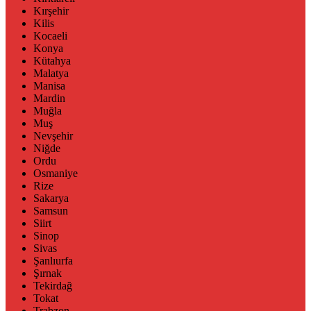
Kırşehir
Kilis
Kocaeli
Konya
Kütahya
Malatya
Manisa
Mardin
Muğla
Muş
Nevşehir
Niğde
Ordu
Osmaniye
Rize
Sakarya
Samsun
Siirt
Sinop
Sivas
Şanlıurfa
Şırnak
Tekirdağ
Tokat
Trabzon