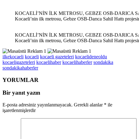
KOCAELİ’NİN İLK METROSU, GEBZE OSB-DARICA S
Kocaeli’nin ilk metrosu, Gebze OSB-Darıca Sahil Hattı projesi
KOCAELİ’NİN İLK METROSU, GEBZE OSB-DARICA S
Kocaeli’nin ilk metrosu, Gebze OSB-Darıca Sahil Hattı projesi
ilkekocaeli
kocaeli
kocaeli gazeteleri
kocaelideneoldu
kocaeligazeteleri
kocaelihaber
kocaelihaberler
sondakika
sondakikahaberler
YORUMLAR
Bir yanıt yazın
E-posta adresiniz yayınlanmayacak.
Gerekli alanlar
*
ile
işaretlenmişlerdir