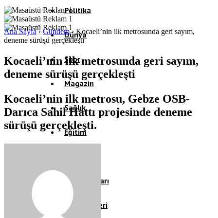
Politika
Ana Sayfa
›
Gündem
›
Kocaeli’nin ilk metrosunda geri sayım,
Dünya
deneme sürüşü gerçekleşti
Spor
Kocaeli’nin ilk metrosunda geri sayım,
deneme sürüşü gerçekleşti
Magazin
Kocaeli’nin ilk metrosu, Gebze OSB-
Sağlık
Darıca Sahil Hattı projesinde deneme
sürüşü gerçekleşti.
Eğitim
Teknoloji
Köşe Yazıları
Video Galeri