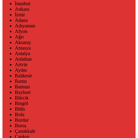
İstanbul
Ankara
İzmir
Adana
Adıyaman
Afyon
Ağrı
Aksaray
Amasya
Antalya
Ardahan
Artvin
Aydın
Balıkesir
Bartın
Batman
Bayburt
Bilecik
Bingöl
Bitlis
Bolu
Burdur
Bursa
Çanakkale
Çankırı