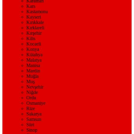
Karaman
Kars
Kastamonu
Kayseri
Kırıkkale
Kırklareli
Kırşehir
Kilis
Kocaeli
Konya
Kütahya
Malatya
Manisa
Mardin
Muğla
Muş
Nevşehir
Niğde
Ordu
Osmaniye
Rize
Sakarya
Samsun
Siirt
Sinop