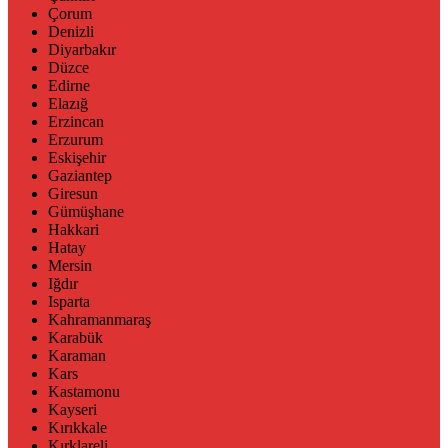
Çorum
Denizli
Diyarbakır
Düzce
Edirne
Elazığ
Erzincan
Erzurum
Eskişehir
Gaziantep
Giresun
Gümüşhane
Hakkari
Hatay
Mersin
Iğdır
Isparta
Kahramanmaraş
Karabük
Karaman
Kars
Kastamonu
Kayseri
Kırıkkale
Kırklareli