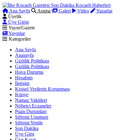
Ana Sayfa
Arama
Galeri
Video
Yazarlar
Üyelik
Üye Girişi
Yayın/Gazete
Yayınlar
Kategoriler
Ana Sayfa
Anasayfa
Gizlilik Politikası
Gizlilik Politikası
Hava Durumu
Hesabım
İletişim
Kişisel Verilerin Korunması
Künye
Namaz Vakitleri
Nöbetçi Eczaneler
Puan Durumları
Şifremi Unuttum
Şifremi Yenile
Son Dakika
Üye Giriş
Üye Kayıt