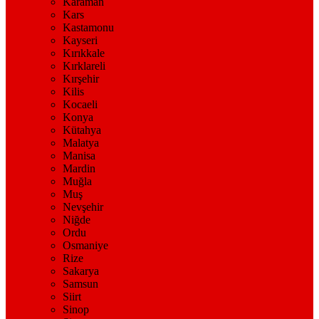
Karaman
Kars
Kastamonu
Kayseri
Kırıkkale
Kırklareli
Kırşehir
Kilis
Kocaeli
Konya
Kütahya
Malatya
Manisa
Mardin
Muğla
Muş
Nevşehir
Niğde
Ordu
Osmaniye
Rize
Sakarya
Samsun
Siirt
Sinop