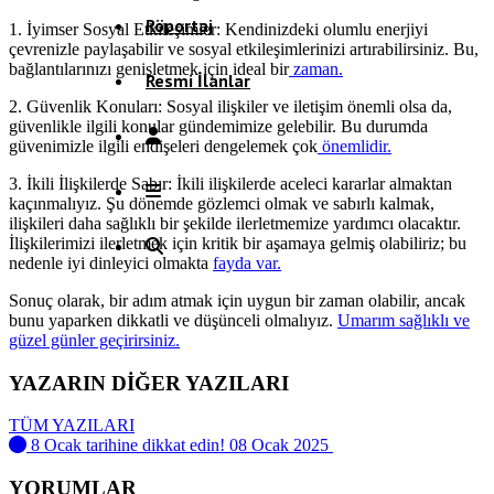
Röportaj
1. İyimser Sosyal Etkileşimler: Kendinizdeki olumlu enerjiyi
çevrenizle paylaşabilir ve sosyal etkileşimlerinizi artırabilirsiniz. Bu,
bağlantılarınızı genişletmek için ideal bir
zaman.
Resmi İlanlar
2. Güvenlik Konuları: Sosyal ilişkiler ve iletişim önemli olsa da,
güvenlikle ilgili konular gündemimize gelebilir. Bu durumda
güvenimizle ilgili endişeleri dengelemek çok
önemlidir.
3. İkili İlişkilerde Sabır: İkili ilişkilerde aceleci kararlar almaktan
kaçınmalıyız. Şu dönemde gözlemci olmak ve sabırlı kalmak,
ilişkileri daha sağlıklı bir şekilde ilerletmemize yardımcı olacaktır.
İlişkilerimizi ilerletmek için kritik bir aşamaya gelmiş olabiliriz; bu
nedenle iyi dinleyici olmakta
fayda var.
Sonuç olarak, bir adım atmak için uygun bir zaman olabilir, ancak
bunu yaparken dikkatli ve düşünceli olmalıyız.
Umarım sağlıklı ve
güzel günler geçirirsiniz.
YAZARIN DİĞER YAZILARI
TÜM YAZILARI
8 Ocak tarihine dikkat edin!
08 Ocak 2025
YORUMLAR