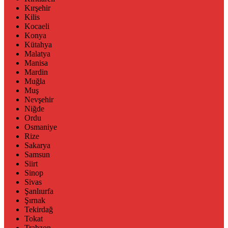
Kırşehir
Kilis
Kocaeli
Konya
Kütahya
Malatya
Manisa
Mardin
Muğla
Muş
Nevşehir
Niğde
Ordu
Osmaniye
Rize
Sakarya
Samsun
Siirt
Sinop
Sivas
Şanlıurfa
Şırnak
Tekirdağ
Tokat
Trabzon