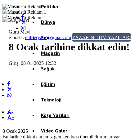
Politika
Dünya
Guru Mavi
Spor
e-posta:
elifderya97@gmai.com
YAZARIN TÜM YAZILARI
8 Ocak tarihine dikkat edin!
Magazin
Giriş: 08-01-2025 12:32
Sağlık
Eğitim
Teknoloji
-
Köşe Yazıları
+
Video Galeri
8 Ocak 2025
Bu tarihte dikkat etmemiz gereken bazı önemli durumlar var.