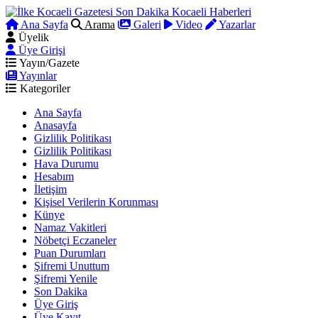
Ana Sayfa
Arama
Galeri
Video
Yazarlar
Üyelik
Üye Girişi
Yayın/Gazete
Yayınlar
Kategoriler
Ana Sayfa
Anasayfa
Gizlilik Politikası
Gizlilik Politikası
Hava Durumu
Hesabım
İletişim
Kişisel Verilerin Korunması
Künye
Namaz Vakitleri
Nöbetçi Eczaneler
Puan Durumları
Şifremi Unuttum
Şifremi Yenile
Son Dakika
Üye Giriş
Üye Kayıt