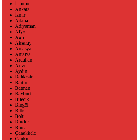
İstanbul
Ankara
İzmir
Adana
Adıyaman
Afyon
Ağrı
Aksaray
Amasya
Antalya
Ardahan
Artvin
Aydın
Balıkesir
Bartın
Batman
Bayburt
Bilecik
Bingöl
Bitlis
Bolu
Burdur
Bursa
Çanakkale
Çankırı