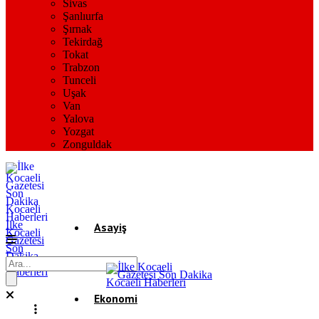
Sivas
Şanlıurfa
Şırnak
Tekirdağ
Tokat
Trabzon
Tunceli
Uşak
Van
Yalova
Yozgat
Zonguldak
İlke
Asayiş
Kocaeli
Gazetesi
Son
Dakika
Gündem
Kocaeli
Haberleri
Ekonomi