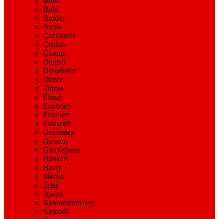
Bitlis
Bolu
Burdur
Bursa
Çanakkale
Çankırı
Çorum
Denizli
Diyarbakır
Düzce
Edirne
Elazığ
Erzincan
Erzurum
Eskişehir
Gaziantep
Giresun
Gümüşhane
Hakkari
Hatay
Mersin
Iğdır
Isparta
Kahramanmaraş
Karabük