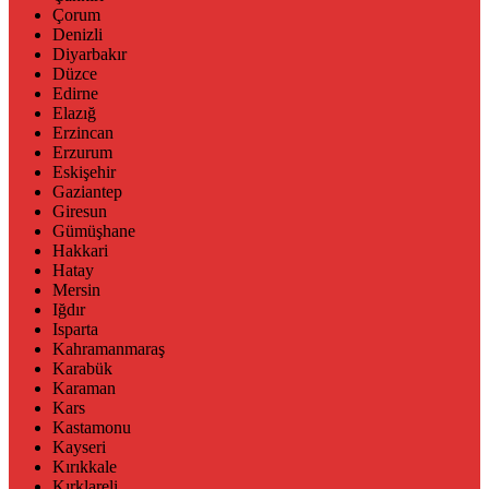
Çorum
Denizli
Diyarbakır
Düzce
Edirne
Elazığ
Erzincan
Erzurum
Eskişehir
Gaziantep
Giresun
Gümüşhane
Hakkari
Hatay
Mersin
Iğdır
Isparta
Kahramanmaraş
Karabük
Karaman
Kars
Kastamonu
Kayseri
Kırıkkale
Kırklareli