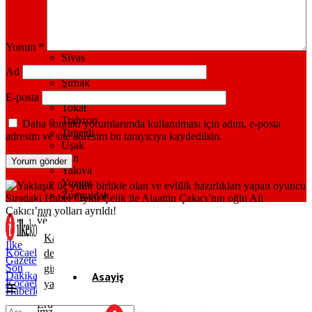
Sakarya
Samsun
Siirt
Sinop
Yorum
*
Sivas
Şanlıurfa
Ad
Şırnak
Tekirdağ
E-posta
Tokat
Trabzon
Daha sonraki yorumlarımda kullanılması için adım, e-posta
Tunceli
adresim ve site adresim bu tarayıcıya kaydedilsin.
Uşak
Van
Yalova
Yozgat
Zonguldak
Sıradaki Haber
Öykü Çelik ile Alaattin Çakıcı’nın oğlu Ali
Çakıcı’nın yolları ayrıldı!
Kandıra’da
İlke
Kocaeli
denize
Gazetesi
Son
girmek
Dakika
Asayiş
Kocaeli
yasaklandı
Haberleri
Gündem