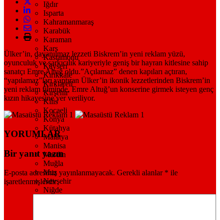
Iğdır
Isparta
Kahramanmaraş
Karabük
Karaman
Kars
Ülker’in, dayanılmaz lezzeti Biskrem’in yeni reklam yüzü,
Kastamonu
oyunculuk ve şarkıcılık kariyeriyle geniş bir hayran kitlesine sahip
Kayseri
sanatçı Emre Altuğ oldu.”Açılamaz” denen kapıları açtıran,
Kırıkkale
“yapılamaz”ları yaptıran Ülker’in ikonik lezzetlerinden Biskrem’in
Kırklareli
yeni reklam filminde, Emre Altuğ’un konserine girmek isteyen genç
Kırşehir
kızın hikayesine yer veriliyor.
Kilis
Kocaeli
Konya
Kütahya
YORUMLAR
Malatya
Manisa
Bir yanıt yazın
Mardin
Muğla
Muş
E-posta adresiniz yayınlanmayacak.
Gerekli alanlar
*
ile
Nevşehir
işaretlenmişlerdir
Niğde
Ordu
Osmaniye
Rize