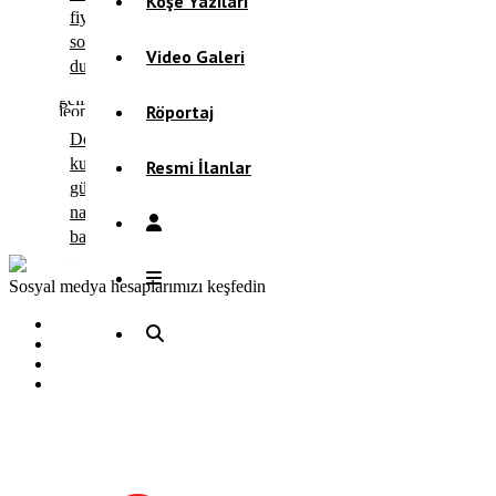
Köşe Yazıları
fiyatlarında
son
Video Galeri
durum!
Röportaj
Döviz
kuru
Resmi İlanlar
güne
nasıl
başladı?
Sosyal medya hesaplarımızı keşfedin