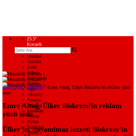
25.5
°
Kocaeli
İstanbul
Ankara
İzmir
Adana
Adıyaman
Afyon
Ana Sayfa
›
Magazin
›
Emre Altuğ, Ülker Biskrem’in reklam yüzü
Ağrı
oldu
Aksaray
Amasya
Emre Altuğ, Ülker Biskrem’in reklam
Antalya
Ardahan
yüzü oldu
Artvin
Aydın
Balıkesir
Ülker’in, dayanılmaz lezzeti Biskrem’in
Bartın