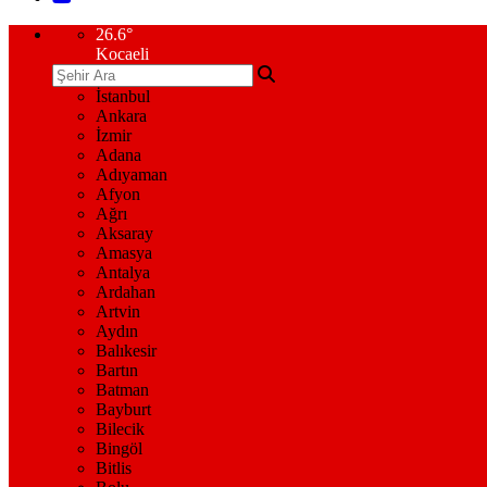
26.6
°
Kocaeli
İstanbul
Ankara
İzmir
Adana
Adıyaman
Afyon
Ağrı
Aksaray
Amasya
Antalya
Ardahan
Artvin
Aydın
Balıkesir
Bartın
Batman
Bayburt
Bilecik
Bingöl
Bitlis