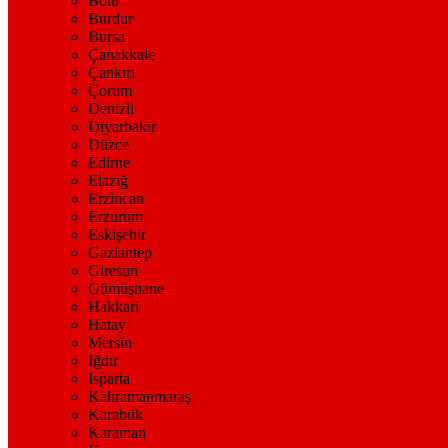
Bolu
Burdur
Bursa
Çanakkale
Çankırı
Çorum
Denizli
Diyarbakır
Düzce
Edirne
Elazığ
Erzincan
Erzurum
Eskişehir
Gaziantep
Giresun
Gümüşhane
Hakkari
Hatay
Mersin
Iğdır
Isparta
Kahramanmaraş
Karabük
Karaman