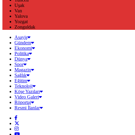
Uşak
Van
Yalova
Yozgat
Zonguldak
Asayiş
Gündem
Ekonomi
Politika
Dünya
Spor
Magazin
Sağlık
Eğitim
Teknoloji
Köşe Yazıları
Video Galeri
Röportaj
Resmi İlanlar