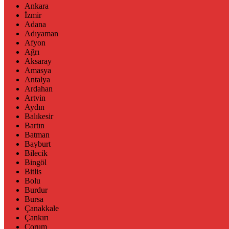
Ankara
İzmir
Adana
Adıyaman
Afyon
Ağrı
Aksaray
Amasya
Antalya
Ardahan
Artvin
Aydın
Balıkesir
Bartın
Batman
Bayburt
Bilecik
Bingöl
Bitlis
Bolu
Burdur
Bursa
Çanakkale
Çankırı
Çorum