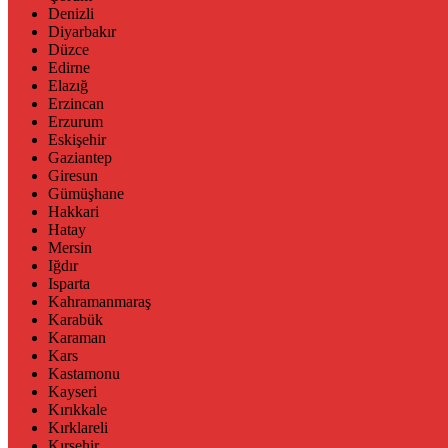
Denizli
Diyarbakır
Düzce
Edirne
Elazığ
Erzincan
Erzurum
Eskişehir
Gaziantep
Giresun
Gümüşhane
Hakkari
Hatay
Mersin
Iğdır
Isparta
Kahramanmaraş
Karabük
Karaman
Kars
Kastamonu
Kayseri
Kırıkkale
Kırklareli
Kırşehir