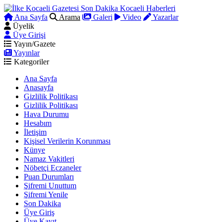
Ana Sayfa
Arama
Galeri
Video
Yazarlar
Üyelik
Üye Girişi
Yayın/Gazete
Yayınlar
Kategoriler
Ana Sayfa
Anasayfa
Gizlilik Politikası
Gizlilik Politikası
Hava Durumu
Hesabım
İletişim
Kişisel Verilerin Korunması
Künye
Namaz Vakitleri
Nöbetçi Eczaneler
Puan Durumları
Şifremi Unuttum
Şifremi Yenile
Son Dakika
Üye Giriş
Üye Kayıt