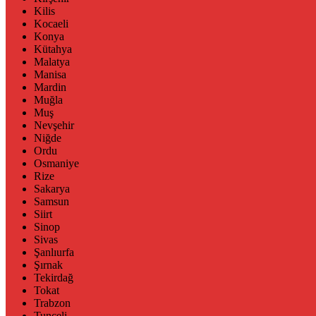
Kilis
Kocaeli
Konya
Kütahya
Malatya
Manisa
Mardin
Muğla
Muş
Nevşehir
Niğde
Ordu
Osmaniye
Rize
Sakarya
Samsun
Siirt
Sinop
Sivas
Şanlıurfa
Şırnak
Tekirdağ
Tokat
Trabzon
Tunceli