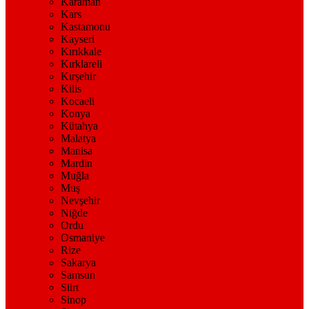
Karaman
Kars
Kastamonu
Kayseri
Kırıkkale
Kırklareli
Kırşehir
Kilis
Kocaeli
Konya
Kütahya
Malatya
Manisa
Mardin
Muğla
Muş
Nevşehir
Niğde
Ordu
Osmaniye
Rize
Sakarya
Samsun
Siirt
Sinop