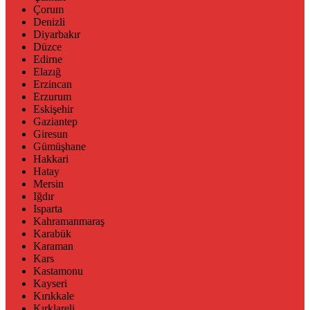
Çorum
Denizli
Diyarbakır
Düzce
Edirne
Elazığ
Erzincan
Erzurum
Eskişehir
Gaziantep
Giresun
Gümüşhane
Hakkari
Hatay
Mersin
Iğdır
Isparta
Kahramanmaraş
Karabük
Karaman
Kars
Kastamonu
Kayseri
Kırıkkale
Kırklareli