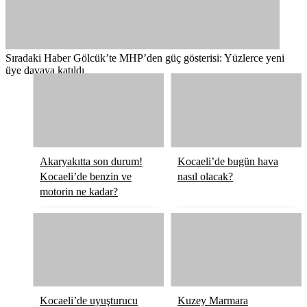
Sıradaki Haber
Gölcük’te MHP’den güç gösterisi: Yüzlerce yeni
üye davaya katıldı
Akaryakıtta son durum!
Kocaeli’de bugün hava
Kocaeli’de benzin ve
nasıl olacak?
motorin ne kadar?
Kocaeli’de uyuşturucu
Kuzey Marmara