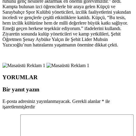
ruhunu genç nesillere aktarmak en önemli görevimizdir.” dedi.
Kampta bulunan izci öğrencilerle bir araya gelen Küpçü ve
Saraybahçe Spor Kulübü yöneticileri, izcilik faaliyetlerini yakından
inceledi ve gençlerle çeşitli etkinliklere katıldı. Küpçü, “Bu tesis,
hem izcilik kültürüne hem de milli değerlere büyük katkı sağlıyor.
Emeği geçen herkese teşekkür ediyorum.” ifadelerini kullandı.
Ziyaretin sonunda kulüp yöneticileri ve kamp yetkilileri, Şehit
Öğretmen Şenay Aybüke Yalçın ile Şehit Lider Muhsin
Yazıcıoğlu’nun hatıralarını yaşatmanın önemine dikkat çekti.
YORUMLAR
Bir yanıt yazın
E-posta adresiniz yayınlanmayacak.
Gerekli alanlar
*
ile
işaretlenmişlerdir