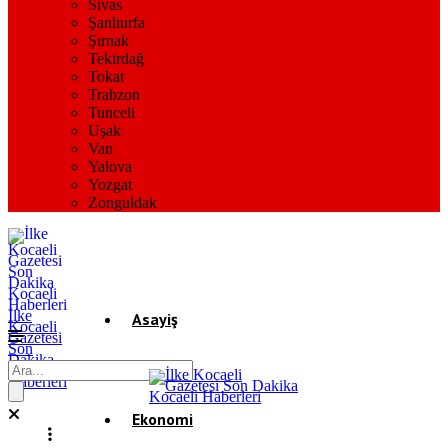
Sivas
Şanlıurfa
Şırnak
Tekirdağ
Tokat
Trabzon
Tunceli
Uşak
Van
Yalova
Yozgat
Zonguldak
İlke
Asayiş
Kocaeli
Gazetesi
Son
Dakika
Gündem
Kocaeli
Haberleri
Ekonomi