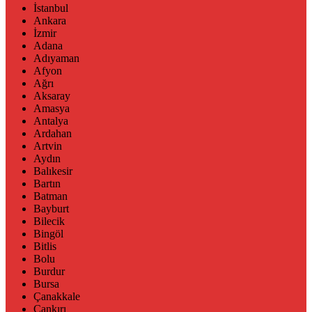
İstanbul
Ankara
İzmir
Adana
Adıyaman
Afyon
Ağrı
Aksaray
Amasya
Antalya
Ardahan
Artvin
Aydın
Balıkesir
Bartın
Batman
Bayburt
Bilecik
Bingöl
Bitlis
Bolu
Burdur
Bursa
Çanakkale
Çankırı