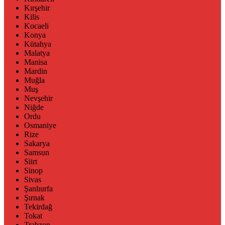
Kırşehir
Kilis
Kocaeli
Konya
Kütahya
Malatya
Manisa
Mardin
Muğla
Muş
Nevşehir
Niğde
Ordu
Osmaniye
Rize
Sakarya
Samsun
Siirt
Sinop
Sivas
Şanlıurfa
Şırnak
Tekirdağ
Tokat
Trabzon