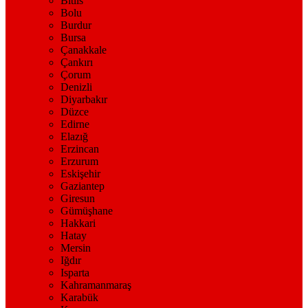
Bitlis
Bolu
Burdur
Bursa
Çanakkale
Çankırı
Çorum
Denizli
Diyarbakır
Düzce
Edirne
Elazığ
Erzincan
Erzurum
Eskişehir
Gaziantep
Giresun
Gümüşhane
Hakkari
Hatay
Mersin
Iğdır
Isparta
Kahramanmaraş
Karabük