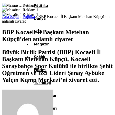
Politika
Ana Sayfa
›
Politika
›
BBP Kocaeli İl Başkanı Metehan Küpçü’den
Dünya
anlamlı ziyaret
Spor
BBP Kocaeli İl Başkanı Metehan
Küpçü’den anlamlı ziyaret
Magazin
Büyük Birlik Partisi (BBP) Kocaeli İl
Sağlık
Başkanı Metehan Küpçü, Kocaeli
Saraybahçe Spor Kulübü ile birlikte Şehit
Eğitim
Öğretmen ve İzci Lideri Şenay Aybüke
Yalçın Kamp Merkezi’ni ziyaret etti.
Teknoloji
Köşe Yazıları
Video Galeri