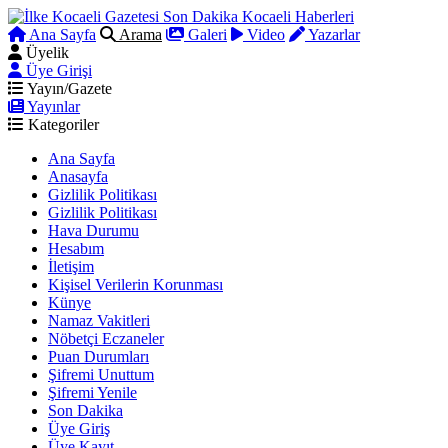
Ana Sayfa
Arama
Galeri
Video
Yazarlar
Üyelik
Üye Girişi
Yayın/Gazete
Yayınlar
Kategoriler
Ana Sayfa
Anasayfa
Gizlilik Politikası
Gizlilik Politikası
Hava Durumu
Hesabım
İletişim
Kişisel Verilerin Korunması
Künye
Namaz Vakitleri
Nöbetçi Eczaneler
Puan Durumları
Şifremi Unuttum
Şifremi Yenile
Son Dakika
Üye Giriş
Üye Kayıt