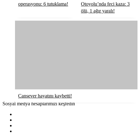
operasyonu: 6 tutuklama!
Otoyolu’nda feci kaza: 3
ölü, 1 ağır yaralı!
Cansever hayatını kaybetti!
Sosyal medya hesaplarımızı keşfedin