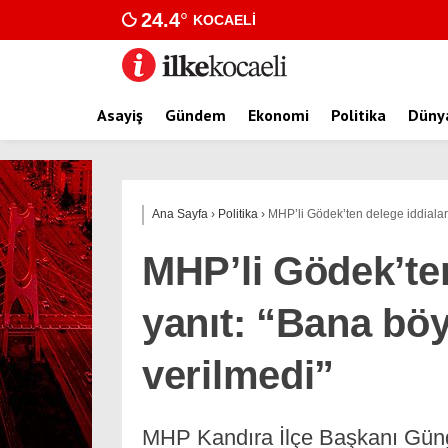
24.4
°
KOCAELI
Asayiş
Gündem
Ekonomi
Politika
Düny
Ana Sayfa
›
Politika
›
MHP’li Gödek’ten delege iddiaları
MHP’li Gödek’ten
yanıt: “Bana böyl
verilmedi”
MHP Kandıra İlçe Başkanı Güng