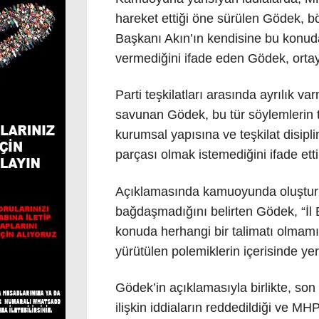
hareket ettiği öne sürülen Gödek, bö
Başkanı Akın’ın kendisine bu konuda
vermediğini ifade eden Gödek, ortaya
Parti teşkilatları arasında ayrılık va
savunan Gödek, bu tür söylemlerin te
kurumsal yapısına ve teşkilat disip
parçası olmak istemediğini ifade etti
Açıklamasında kamuoyunda oluşturu
bağdaşmadığını belirten Gödek, “İl
konuda herhangi bir talimatı olmamı
yürütülen polemiklerin içerisinde ye
Gödek’in açıklamasıyla birlikte, so
ilişkin iddiaların reddedildiği ve MH