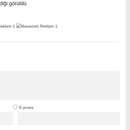
iği görüldü.
E-posta