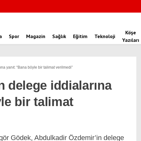
Köşe
a
Spor
Magazin
Sağlık
Eğitim
Teknoloji
Yazıları
na yanıt: “Bana böyle bir talimat verilmedi”
 delege iddialarına
e bir talimat
ör Gödek, Abdulkadir Özdemir’in delege