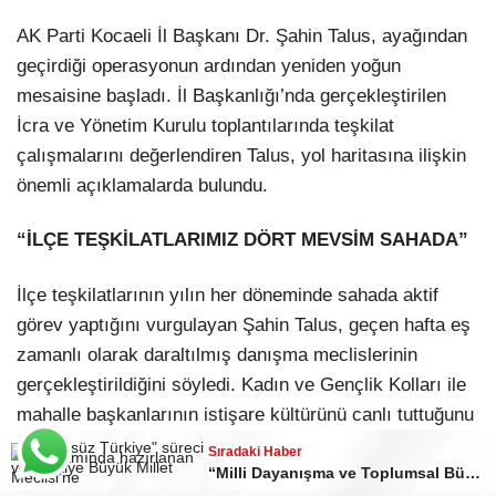
AK Parti Kocaeli İl Başkanı Dr. Şahin Talus, ayağından
geçirdiği operasyonun ardından yeniden yoğun
mesaisine başladı. İl Başkanlığı’nda gerçekleştirilen
İcra ve Yönetim Kurulu toplantılarında teşkilat
çalışmalarını değerlendiren Talus, yol haritasına ilişkin
önemli açıklamalarda bulundu.
“İLÇE TEŞKİLATLARIMIZ DÖRT MEVSİM SAHADA”
İlçe teşkilatlarının yılın her döneminde sahada aktif
görev yaptığını vurgulayan Şahin Talus, geçen hafta eş
zamanlı olarak daraltılmış danışma meclislerinin
gerçekleştirildiğini söyledi. Kadın ve Gençlik Kolları ile
mahalle başkanlarının istişare kültürünü canlı tuttuğunu
ifade eden Talus, teşkilat piknikleriyle birlik ve
Sıradaki Haber
Sıradaki Haber
Sıradaki Haber
beraberliğin de güçlendirildiğini belirtti.
MHP Kocaeli İl Kongresi’nin tarihi belli oldu!
MHP Körfez’de görev dağılımı belli oldu!
“Milli Dayanışma ve Toplumsal Bütünleşmenin Güçlendirilmesi” teklifi TBMM gündeminde