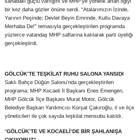
sahadaki güçlü varlığını ve MHP’ye yönelik artan ilgiyi
bir kez daha gözler önüne serdi. “Atalarımızın İzinde,
Yarının Peşinde; Devlet Beyin Emrinde, Kutlu Davaya
Merhaba De!” temasıyla gerçekleştirilen programda
yüzlerce vatandaş MHP saflarına katılarak parti üyeliği
gerçekleştirdi.
GÖLCÜK’TE TEŞKİLAT RUHU SALONA YANSIDI
Saklı Bahçe Düğün Salonu’nda gerçekleştirilen
programa; MHP Kocaeli İl Başkanı Enes Emengen,
MHP Gölcük İlçe Başkanı Murat Motor, Gölcük
Belediye Başkan Yardımcısı Kürşat Çakıroğlu, il ve ilçe
yöneticileri ile çok sayıda teşkilat mensubu katıldı.
“
GÖLCÜK’TE VE KOCAELİ’DE BİR ŞAHLANIŞA
ÇIKIYORUZ”