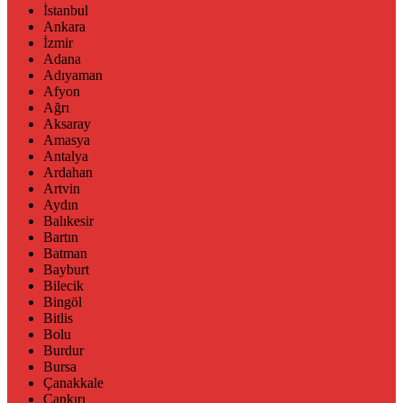
İstanbul
Ankara
İzmir
Adana
Adıyaman
Afyon
Ağrı
Aksaray
Amasya
Antalya
Ardahan
Artvin
Aydın
Balıkesir
Bartın
Batman
Bayburt
Bilecik
Bingöl
Bitlis
Bolu
Burdur
Bursa
Çanakkale
Çankırı