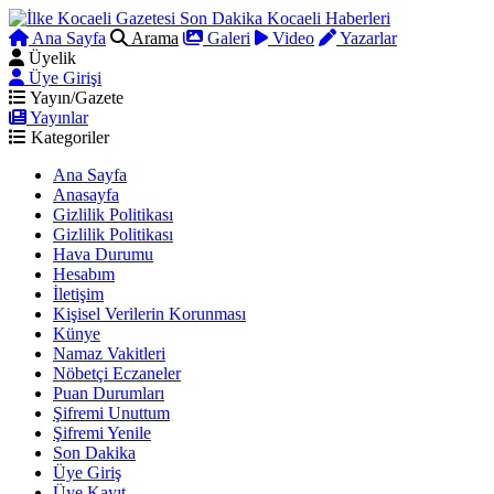
Ana Sayfa
Arama
Galeri
Video
Yazarlar
Üyelik
Üye Girişi
Yayın/Gazete
Yayınlar
Kategoriler
Ana Sayfa
Anasayfa
Gizlilik Politikası
Gizlilik Politikası
Hava Durumu
Hesabım
İletişim
Kişisel Verilerin Korunması
Künye
Namaz Vakitleri
Nöbetçi Eczaneler
Puan Durumları
Şifremi Unuttum
Şifremi Yenile
Son Dakika
Üye Giriş
Üye Kayıt