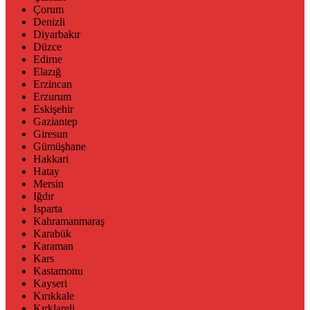
Çorum
Denizli
Diyarbakır
Düzce
Edirne
Elazığ
Erzincan
Erzurum
Eskişehir
Gaziantep
Giresun
Gümüşhane
Hakkari
Hatay
Mersin
Iğdır
Isparta
Kahramanmaraş
Karabük
Karaman
Kars
Kastamonu
Kayseri
Kırıkkale
Kırklareli