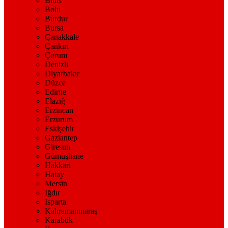
Bitlis
Bolu
Burdur
Bursa
Çanakkale
Çankırı
Çorum
Denizli
Diyarbakır
Düzce
Edirne
Elazığ
Erzincan
Erzurum
Eskişehir
Gaziantep
Giresun
Gümüşhane
Hakkari
Hatay
Mersin
Iğdır
Isparta
Kahramanmaraş
Karabük