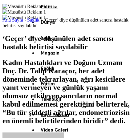
Politika
Ana Sayfa
›
Sağlık
›
‘Geçer’ diye düşünülen adet sancısı hastalık
Dünya
belirtisi sayılabilir
Spor
‘Geçer’ diye düşünülen adet sancısı
hastalık belirtisi sayılabilir
Magazin
Kadın Hastalıkları ve Doğum Uzmanı
Sağlık
Doç. Dr. Talip Karaçor, her adet
döneminde tekrarlayan, ağrı kesicilere
Eğitim
yanıt vermeyen ve günlük yaşamı
olumsuz etkileyen sancıların normal
Teknoloji
kabul edilmemesi gerektiğini belirterek,
“Bu tür şiddetli ağrılar, endometriozisin
Köşe Yazıları
en önemli belirtilerinden biridir” dedi.
Video Galeri