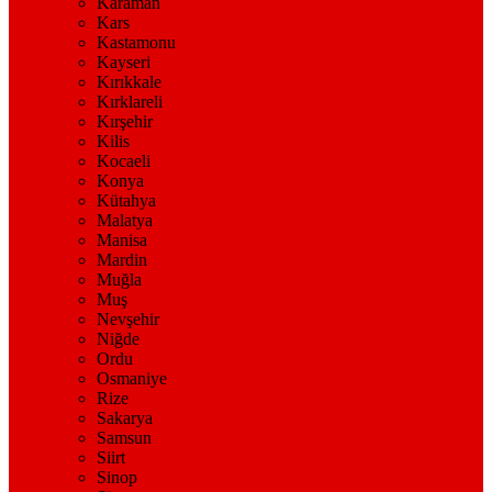
Karaman
Kars
Kastamonu
Kayseri
Kırıkkale
Kırklareli
Kırşehir
Kilis
Kocaeli
Konya
Kütahya
Malatya
Manisa
Mardin
Muğla
Muş
Nevşehir
Niğde
Ordu
Osmaniye
Rize
Sakarya
Samsun
Siirt
Sinop