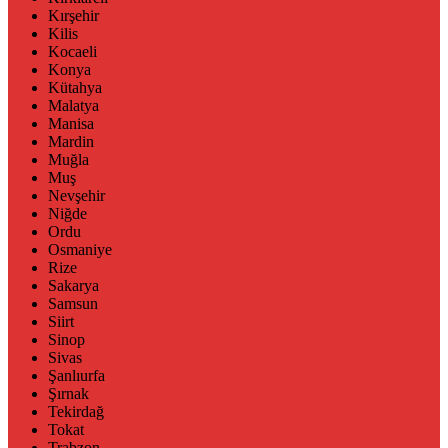
Kırşehir
Kilis
Kocaeli
Konya
Kütahya
Malatya
Manisa
Mardin
Muğla
Muş
Nevşehir
Niğde
Ordu
Osmaniye
Rize
Sakarya
Samsun
Siirt
Sinop
Sivas
Şanlıurfa
Şırnak
Tekirdağ
Tokat
Trabzon