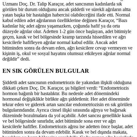
Uzmanı Doç. Dr. Talip Karaçor, adet sancısının kadınlarda sık
görülen bir durum olduğunu ancak şiddetli ve sürekli ağrıların altta
yatan başka bir hastalığın habercisi olabileceğini ifade etti. Normal
kabul edilen adet ağrılarının özelliklerine değinen Karaçor, “Bazı
kadınlar hiç adet ağrısı yaşamazken, çoğunda hafif ya da orta
düzeyde ağrılar olur. Adetten 1-2 gün önce başlayan, adet bitimiyle
geçen, kasık ve bel bölgesinde kramp tarzında hissedilen ve ağrı
kesicilerle hafifleyen ağrılar normal kabul edilir. Ancak adet
bitiminden sonra da devam eden, ağrı kesicilere cevap vermeyen ve
kişinin iş, okul ve sosyal hayatını olumsuz etkileyen ağrılar normal
değildir” dedi.
EN SIK GÖRÜLEN BULGULAR
Şiddetli adet sancısının endometriozis ile yakından ilişkili olduğuna
dikkati çeken Doç. Dr. Karaçor, şu bilgileri verdi: “Endometriozis
hormon bağımlı bir hastalıktır. Bu nedenle adet dönemindeki
hormonal değişiklikle birlikte ağrı şiddetlenir. Her adet döneminde
tekrar eden ve giderek artan sancılar endometriozisin en sık görülen
bulgularındandır. Ayrıca cinsel ilişki sırasında ağrıya ve bağırsak
düzeninde bozulmalara da yol açabilir. Adet sancısı genellikle kasık
ve bel bölgesinde sınırlıdır, adet bitiminde sona erer ve ağrı
kesicilerle hafifler. Endometriozis ağrısı ise adetten önce başlar, adet
bitiminden sonra da devam edebilir. Kasık ve bel dışında makata,