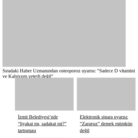
Sıradaki Haber
Uzmanından osteoporoz uyarısı: “Sadece D vitamini
ve Kalsiyum yeterli değil”
İzmit Belediyesi’nde
Elektronik sigara uyarısı:
“liyakat mı, sadakat mi?”
“Zararsız” demek mümkün
tartışması
değil