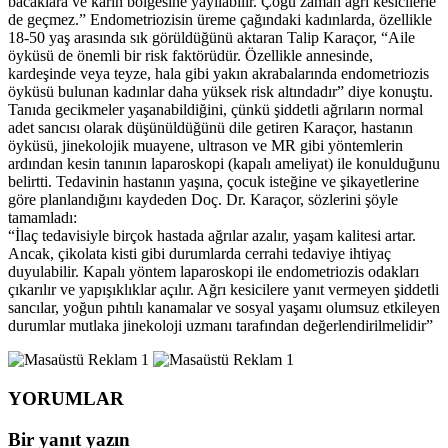
bacaklara ve karın bölgesine yayılabilir. Çoğu zaman ağrı kesicilerle
de geçmez.” Endometriozisin üreme çağındaki kadınlarda, özellikle
18-50 yaş arasında sık görüldüğünü aktaran Talip Karaçor, “Aile
öyküsü de önemli bir risk faktörüdür. Özellikle annesinde,
kardeşinde veya teyze, hala gibi yakın akrabalarında endometriozis
öyküsü bulunan kadınlar daha yüksek risk altındadır” diye konuştu.
Tanıda gecikmeler yaşanabildiğini, çünkü şiddetli ağrıların normal
adet sancısı olarak düşünüldüğünü dile getiren Karaçor, hastanın
öyküsü, jinekolojik muayene, ultrason ve MR gibi yöntemlerin
ardından kesin tanının laparoskopi (kapalı ameliyat) ile konulduğunu
belirtti. Tedavinin hastanın yaşına, çocuk isteğine ve şikayetlerine
göre planlandığını kaydeden Doç. Dr. Karaçor, sözlerini şöyle
tamamladı:
“İlaç tedavisiyle birçok hastada ağrılar azalır, yaşam kalitesi artar.
Ancak, çikolata kisti gibi durumlarda cerrahi tedaviye ihtiyaç
duyulabilir. Kapalı yöntem laparoskopi ile endometriozis odakları
çıkarılır ve yapışıklıklar açılır. Ağrı kesicilere yanıt vermeyen şiddetli
sancılar, yoğun pıhtılı kanamalar ve sosyal yaşamı olumsuz etkileyen
durumlar mutlaka jinekoloji uzmanı tarafından değerlendirilmelidir”
YORUMLAR
Bir yanıt yazın