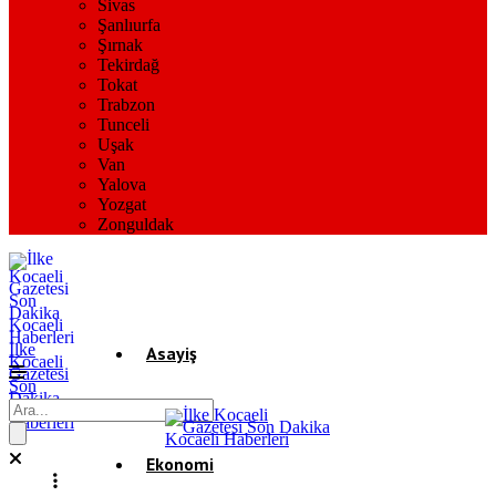
Sivas
Şanlıurfa
Şırnak
Tekirdağ
Tokat
Trabzon
Tunceli
Uşak
Van
Yalova
Yozgat
Zonguldak
İlke
Asayiş
Kocaeli
Gazetesi
Son
Dakika
Gündem
Kocaeli
Haberleri
Ekonomi