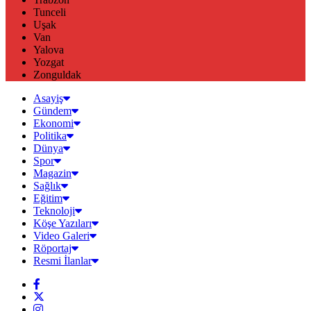
Tunceli
Uşak
Van
Yalova
Yozgat
Zonguldak
Asayiş
Gündem
Ekonomi
Politika
Dünya
Spor
Magazin
Sağlık
Eğitim
Teknoloji
Köşe Yazıları
Video Galeri
Röportaj
Resmi İlanlar