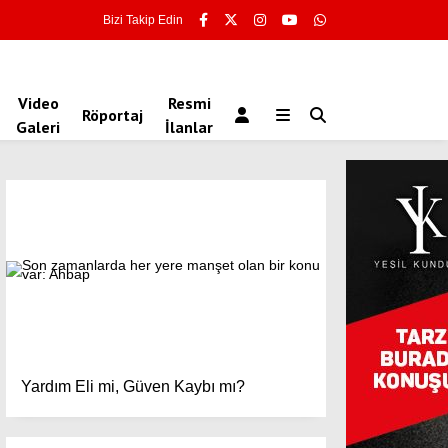
Bizi Takip Edin
Video
Resmi
Röportaj
Galeri
İlanlar
Yardım Eli mi, Güven Kaybı mı?