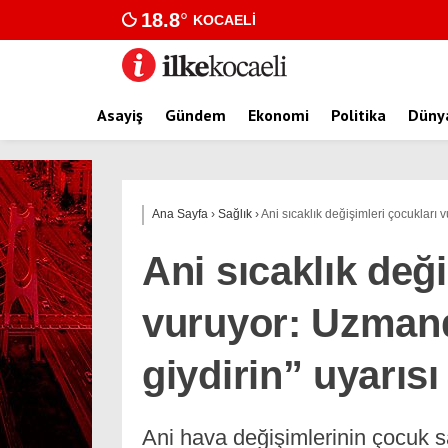
18.8
°
KOCAELI
Asayiş
Gündem
Ekonomi
Politika
Düny
Ana Sayfa
›
Sağlık
›
Ani sıcaklık değişimleri çocukları 
Ani sıcaklık değ
vuruyor: Uzmanda
giydirin” uyarısı
Ani hava değişimlerinin çocuk sa