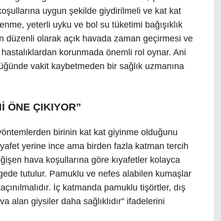
şullarına uygun şekilde giydirilmeli ve kat kat
lenme, yeterli uyku ve bol su tüketimi bağışıklık
rın düzenli olarak açık havada zaman geçirmesi ve
e hastalıklardan korunmada önemli rol oynar. Ani
ldüğünde vakit kaybetmeden bir sağlık uzmanına
İ ÖNE ÇIKIYOR”
 yöntemlerden birinin kat kat giyinme olduğunu
kıyafet yerine ince ama birden fazla katman tercih
ğişen hava koşullarına göre kıyafetler kolayca
dengede tutulur. Pamuklu ve nefes alabilen kumaşlar
kaçınılmalıdır. İç katmanda pamuklu tişörtler, dış
alan giysiler daha sağlıklıdır” ifadelerini