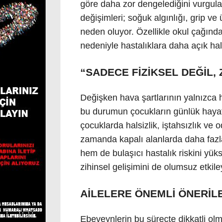
göre daha zor dengelediğini vurgula
değişimleri; soğuk algınlığı, grip v
neden oluyor. Özellikle okul çağında
nedeniyle hastalıklara daha açık hal
“SADECE FİZİKSEL DEĞİL,
Değişken hava şartlarının yalnızca ha
bu durumun çocukların günlük hayatını
çocuklarda halsizlik, iştahsızlık ve 
zamanda kapalı alanlarda daha fazla 
hem de bulaşıcı hastalık riskini yük
zihinsel gelişimini de olumsuz etkile
AİLELERE ÖNEMLİ ÖNERİL
Ebeveynlerin bu süreçte dikkatli olm