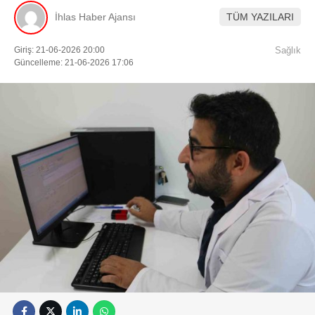
Künye
İhlas Haber Ajansı
TÜM YAZILARI
EĞITIM
Namaz Vakitleri
Nöbetçi Eczaneler
Giriş: 21-06-2026 20:00
Sağlık
TEKNOLOJI
Puan Durumları
Güncelleme: 21-06-2026 17:06
Şifremi Unuttum
KÖŞE YAZILARI
Şifremi Yenile
Son Dakika
VIDEO GALERI
Üye Giriş
Üye Kayıt
RÖPORTAJ
Üye Onay
Yayınlar
RESMI İLANLAR
Yazarlar
Yazı Düzenle
Yazı Gönder
Yazılarım
Yorumlarım