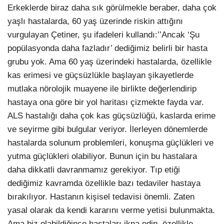
Erkeklerde biraz daha sık görülmekle beraber, daha çok
yaşlı hastalarda, 60 yaş üzerinde riskin attığını
vurgulayan Çetiner, şu ifadeleri kullandı:’’Ancak ‘Şu
popülasyonda daha fazladır’ dediğimiz belirli bir hasta
grubu yok. Ama 60 yaş üzerindeki hastalarda, özellikle
kas erimesi ve güçsüzlükle başlayan şikayetlerde
mutlaka nörolojik muayene ile birlikte değerlendirip
hastaya ona göre bir yol haritası çizmekte fayda var.
ALS hastalığı daha çok kas güçsüzlüğü, kaslarda erime
ve seyirme gibi bulgular veriyor. İlerleyen dönemlerde
hastalarda solunum problemleri, konuşma güçlükleri ve
yutma güçlükleri olabiliyor. Bunun için bu hastalara
daha dikkatli davranmamız gerekiyor. Tıp etiği
dediğimiz kavramda özellikle bazı tedaviler hastaya
bırakılıyor. Hastanın kişisel tedavisi önemli. Zaten
yasal olarak da kendi kararını verme yetisi bulunmakta.
Ama biz olabildiğince hastaları ikna edip, özellikle