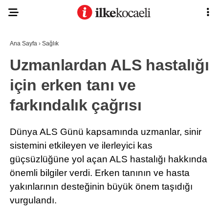
26.6
°
KOCAELI
Ana Sayfa
›
Sağlık
Uzmanlardan ALS hastalığı
için erken tanı ve
ASAYIŞ
farkındalık çağrısı
GÜNDEM
EKONOMI
Dünya ALS Günü kapsamında uzmanlar, sinir
POLITIKA
sistemini etkileyen ve ilerleyici kas
Ana Sayfa
Anasayfa
güçsüzlüğüne yol açan ALS hastalığı hakkında
DÜNYA
Gizlilik Politikası
önemli bilgiler verdi. Erken tanının ve hasta
Gizlilik Politikası
SPOR
yakınlarının desteğinin büyük önem taşıdığı
Hava Durumu
Hesabım
MAGAZIN
vurgulandı.
İletişim
Kişisel Verilerin Korunması
SAĞLIK