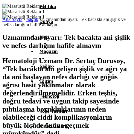
Politika
Ana Sayfa
›
Sağlık
›
Uzmanından uyarı: Tek bacakta ani şişlik ve
Dünya
nefes darlığını hafife almayın
Spor
Uzmanından uyarı: Tek bacakta ani şişlik
ve nefes darlığını hafife almayın
Magazin
Hematoloji Uzmanı Dr. Sertaç Durusoy,
Sağlık
“Tek bacakta ani gelişen şişlik ve ağrı ya
da ani başlayan nefes darlığı ve göğüs
Eğitim
ağrısı basit yakınmalar olarak
değerlendirilmemelidir. Erken teşhis,
Teknoloji
doğru tedavi ve uygun takip sayesinde
pıhtılaşma bozukluklarının neden
Köşe Yazıları
olabileceği ciddi komplikasyonların
büyük ölçüde önüne geçmek
Video Galeri
mümkündür” dedi.