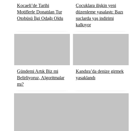
Kocaeli’de Tarihi
Çocuklara ilişkin yeni
Motiflerle Donatılan Tur
düzenleme yasalaştı: Bazı
Otobüsü İlgi Odağı Oldu
suçlarda yaş indirimi
kalkıyor
Gündemi Artık Biz mi
Kandıra’da denize girmek
Belirliyoruz, Algoritmalar
yasaklandı
mı?