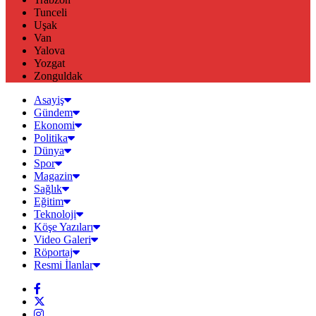
Tunceli
Uşak
Van
Yalova
Yozgat
Zonguldak
Asayiş
Gündem
Ekonomi
Politika
Dünya
Spor
Magazin
Sağlık
Eğitim
Teknoloji
Köşe Yazıları
Video Galeri
Röportaj
Resmi İlanlar