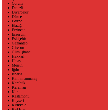
Çorum
Denizli
Diyarbakır
Düzce
Edirne
Elazığ
Erzincan
Erzurum
Eskişehir
Gaziantep
Giresun
Gümüşhane
Hakkari
Hatay
Mersin
Iğdır
Isparta
Kahramanmaraş
Karabük
Karaman
Kars
Kastamonu
Kayseri
Kırıkkale
Kırklareli