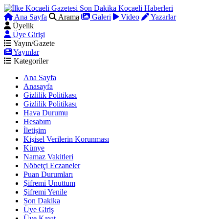
Ana Sayfa
Arama
Galeri
Video
Yazarlar
Üyelik
Üye Girişi
Yayın/Gazete
Yayınlar
Kategoriler
Ana Sayfa
Anasayfa
Gizlilik Politikası
Gizlilik Politikası
Hava Durumu
Hesabım
İletişim
Kişisel Verilerin Korunması
Künye
Namaz Vakitleri
Nöbetçi Eczaneler
Puan Durumları
Şifremi Unuttum
Şifremi Yenile
Son Dakika
Üye Giriş
Üye Kayıt