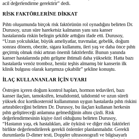
acil değerlendirme gerektirir” dedi.
RİSK FAKTÖRLERİNE DİKKAT
Pıhtı oluşumunda birçok risk faktörünün rol oynadığını belirten Dr.
Durusoy, uzun süre hareketsiz kalmanın yanı sıra kanser
hastalarında riskin belirgin şekilde arttığını ifade etti. Durusoy,
“Uzun yolculuklar, büyük ameliyatlar, travmalar, gebelik, doğum
sonrası dönem, obezite, sigara kullanımı, ileri yaş ve daha önce pıhtı
geçirmiş olmak riski artıran önemli faktörlerdir. Bunun yanında
kanser hastalarında pıhtı gelişme ihtimali daha yüksektir. Hatta bazı
hastalarda venöz tromboz, henüz teşhis almamış bir kanserin ilk
klinik bulgusu olarak karşımıza çıkabilir” şekline konuştu.
İLAÇ KULLANANLAR İÇİN UYARI
Östrojen içeren doğum kontrol hapları, hormon tedavileri, bazı
kanser ilaçları, tamoksifen, lenalidomid, talidomid ve uzun süreli
yüksek doz kortikosteroid kullanımının uygun hastalarda pıhtı riskini
artırabileceğini belirten Dr. Durusoy, bu ilaçları kullanan herkesin
pıhtı geliştireceği anlamına gelmediğinin altını çizdi. Risk
değerlendirmesinin kişiye özel olduğunu belirten Durusoy,
“Hastanın yaşı, ek hastalıkları, aile öyküsü ve diğer risk faktörleri
birlikte değerlendirilerek gerekli önlemler planlanmalıdır. Gerekli
durumlarda D-dimer testi, Doppler ultrasonografi ve bilgisayarlı