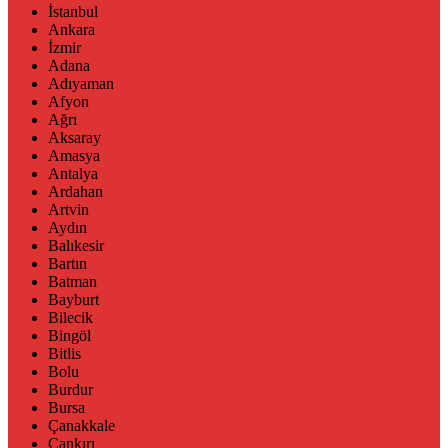
İstanbul
Ankara
İzmir
Adana
Adıyaman
Afyon
Ağrı
Aksaray
Amasya
Antalya
Ardahan
Artvin
Aydın
Balıkesir
Bartın
Batman
Bayburt
Bilecik
Bingöl
Bitlis
Bolu
Burdur
Bursa
Çanakkale
Çankırı