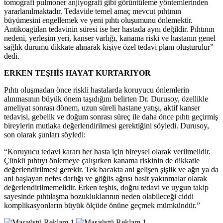
tomografi pulmoner anjiyografi gibi görüntüleme yöntemlerinden
yararlanılmaktadır. Tedavide temel amaç mevcut pıhtının
büyümesini engellemek ve yeni pıhtı oluşumunu önlemektir.
Antikoagülan tedavinin süresi ise her hastada aynı değildir. Pıhtının
nedeni, yerleşim yeri, kanser varlığı, kanama riski ve hastanın genel
sağlık durumu dikkate alınarak kişiye özel tedavi planı oluşturulur”
dedi.
ERKEN TEŞHİS HAYAT KURTARIYOR
Pıhtı oluşmadan önce riskli hastalarda koruyucu önlemlerin
alınmasının büyük önem taşıdığını belirten Dr. Durusoy, özellikle
ameliyat sonrası dönem, uzun süreli hastane yatışı, aktif kanser
tedavisi, gebelik ve doğum sonrası süreç ile daha önce pıhtı geçirmiş
bireylerin mutlaka değerlendirilmesi gerektiğini söyledi. Durusoy,
son olarak şunları söyledi:
“Koruyucu tedavi kararı her hasta için bireysel olarak verilmelidir.
Çünkü pıhtıyı önlemeye çalışırken kanama riskinin de dikkatle
değerlendirilmesi gerekir. Tek bacakta ani gelişen şişlik ve ağrı ya da
ani başlayan nefes darlığı ve göğüs ağrısı basit yakınmalar olarak
değerlendirilmemelidir. Erken teşhis, doğru tedavi ve uygun takip
sayesinde pıhtılaşma bozukluklarının neden olabileceği ciddi
komplikasyonların büyük ölçüde önüne geçmek mümkündür.”