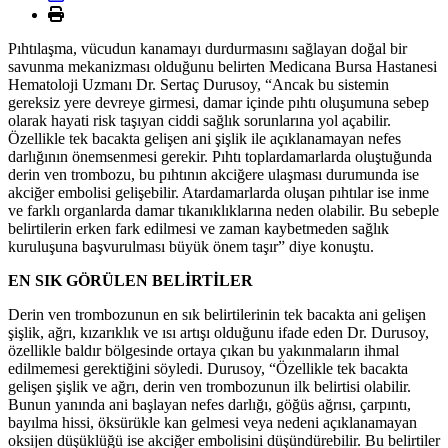
Pıhtılaşma, vücudun kanamayı durdurmasını sağlayan doğal bir
savunma mekanizması olduğunu belirten Medicana Bursa Hastanesi
Hematoloji Uzmanı Dr. Sertaç Durusoy, “Ancak bu sistemin
gereksiz yere devreye girmesi, damar içinde pıhtı oluşumuna sebep
olarak hayati risk taşıyan ciddi sağlık sorunlarına yol açabilir.
Özellikle tek bacakta gelişen ani şişlik ile açıklanamayan nefes
darlığının önemsenmesi gerekir. Pıhtı toplardamarlarda oluştuğunda
derin ven trombozu, bu pıhtının akciğere ulaşması durumunda ise
akciğer embolisi gelişebilir. Atardamarlarda oluşan pıhtılar ise inme
ve farklı organlarda damar tıkanıklıklarına neden olabilir. Bu sebeple
belirtilerin erken fark edilmesi ve zaman kaybetmeden sağlık
kuruluşuna başvurulması büyük önem taşır” diye konuştu.
EN SIK GÖRÜLEN BELİRTİLER
Derin ven trombozunun en sık belirtilerinin tek bacakta ani gelişen
şişlik, ağrı, kızarıklık ve ısı artışı olduğunu ifade eden Dr. Durusoy,
özellikle baldır bölgesinde ortaya çıkan bu yakınmaların ihmal
edilmemesi gerektiğini söyledi. Durusoy, “Özellikle tek bacakta
gelişen şişlik ve ağrı, derin ven trombozunun ilk belirtisi olabilir.
Bunun yanında ani başlayan nefes darlığı, göğüs ağrısı, çarpıntı,
bayılma hissi, öksürükle kan gelmesi veya nedeni açıklanamayan
oksijen düşüklüğü ise akciğer embolisini düşündürebilir. Bu belirtiler