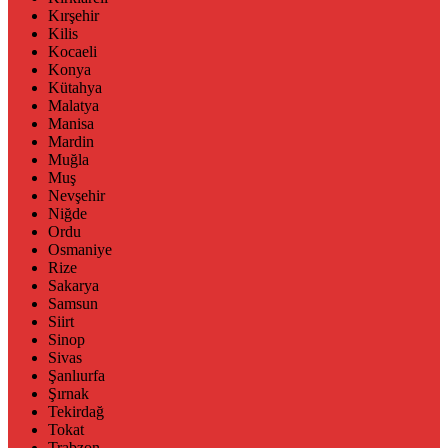
Kırşehir
Kilis
Kocaeli
Konya
Kütahya
Malatya
Manisa
Mardin
Muğla
Muş
Nevşehir
Niğde
Ordu
Osmaniye
Rize
Sakarya
Samsun
Siirt
Sinop
Sivas
Şanlıurfa
Şırnak
Tekirdağ
Tokat
Trabzon