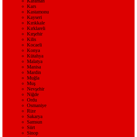
Karaman
Kars
Kastamonu
Kayseri
Kırıkkale
Kırklareli
Kırşehir
Kilis
Kocaeli
Konya
Kütahya
Malatya
Manisa
Mardin
Muğla
Muş
Nevşehir
Niğde
Ordu
Osmaniye
Rize
Sakarya
Samsun
Siirt
Sinop