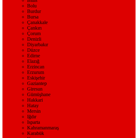
Bitlis
Bolu
Burdur
Bursa
Çanakkale
Çankırı
Çorum
Denizli
Diyarbakır
Düzce
Edirne
Elazığ
Erzincan
Erzurum
Eskişehir
Gaziantep
Giresun
Gümüşhane
Hakkari
Hatay
Mersin
Iğdır
Isparta
Kahramanmaraş
Karabük