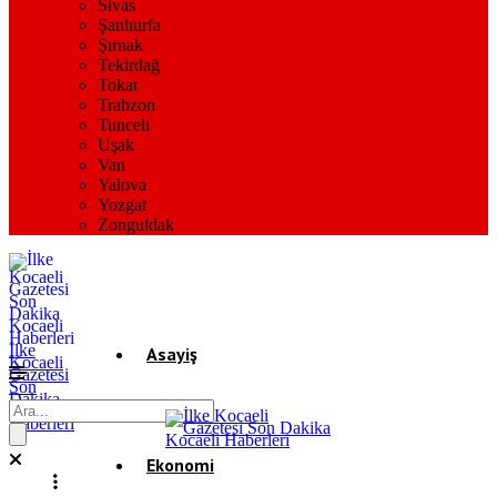
Sivas
Şanlıurfa
Şırnak
Tekirdağ
Tokat
Trabzon
Tunceli
Uşak
Van
Yalova
Yozgat
Zonguldak
İlke
Asayiş
Kocaeli
Gazetesi
Son
Dakika
Gündem
Kocaeli
Haberleri
Ekonomi