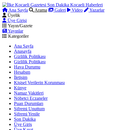
Ana Sayfa
Arama
Galeri
Video
Yazarlar
Üyelik
Üye Girişi
Yayın/Gazete
Yayınlar
Kategoriler
Ana Sayfa
Anasayfa
Gizlilik Politikası
Gizlilik Politikası
Hava Durumu
Hesabım
İletişim
Kişisel Verilerin Korunması
Künye
Namaz Vakitleri
Nöbetçi Eczaneler
Puan Durumları
Şifremi Unuttum
Şifremi Yenile
Son Dakika
Üye Giriş
Üye Kayıt