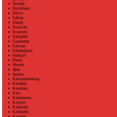
Denizli
Diyarbakır
Düzce
Edirne
Elazığ
Erzincan
Erzurum
Eskişehir
Gaziantep
Giresun
Gümüşhane
Hakkari
Hatay
Mersin
Iğdır
Isparta
Kahramanmaraş
Karabük
Karaman
Kars
Kastamonu
Kayseri
Kırıkkale
Kırklareli
Kırşehir