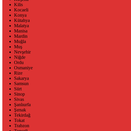
Kilis
Kocaeli
Konya
Kütahya
Malatya
Manisa
Mardin
Muğla
Muş
Nevşehir
Niğde
Ordu
Osmaniye
Rize
Sakarya
Samsun
Siirt
Sinop
Sivas
Şanlıurfa
Şırnak
Tekirdağ
Tokat
Trabzon
Tunceli