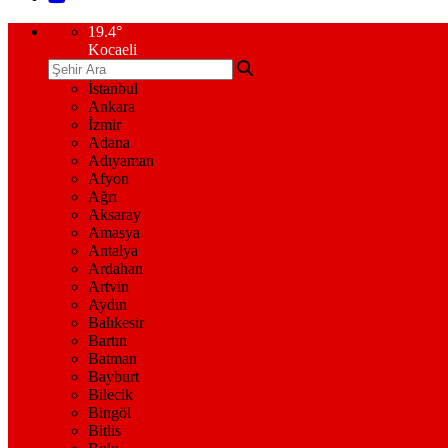
19.4
°
Kocaeli
İstanbul
Ankara
İzmir
Adana
Adıyaman
Afyon
Ağrı
Aksaray
Amasya
Antalya
Ardahan
Artvin
Aydın
Balıkesir
Bartın
Batman
Bayburt
Bilecik
Bingöl
Bitlis