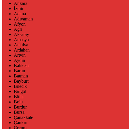
Ankara
İzmir
Adana
Adıyaman
Afyon
Ağrı
Aksaray
Amasya
Antalya
Ardahan
Artvin
Aydın
Balıkesir
Bartın
Batman
Bayburt
Bilecik
Bingöl
Bitlis
Bolu
Burdur
Bursa
Çanakkale
Çankırı
Çorum