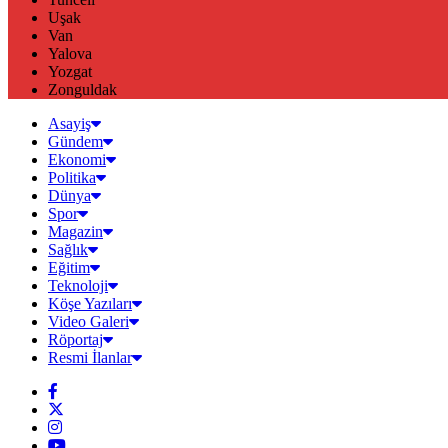
Uşak
Van
Yalova
Yozgat
Zonguldak
Asayiş
Gündem
Ekonomi
Politika
Dünya
Spor
Magazin
Sağlık
Eğitim
Teknoloji
Köşe Yazıları
Video Galeri
Röportaj
Resmi İlanlar