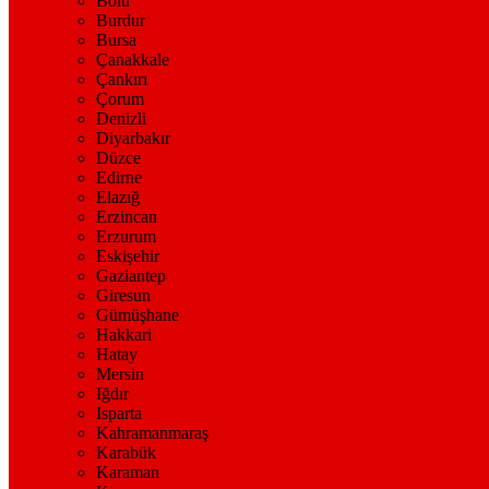
Bolu
Burdur
Bursa
Çanakkale
Çankırı
Çorum
Denizli
Diyarbakır
Düzce
Edirne
Elazığ
Erzincan
Erzurum
Eskişehir
Gaziantep
Giresun
Gümüşhane
Hakkari
Hatay
Mersin
Iğdır
Isparta
Kahramanmaraş
Karabük
Karaman