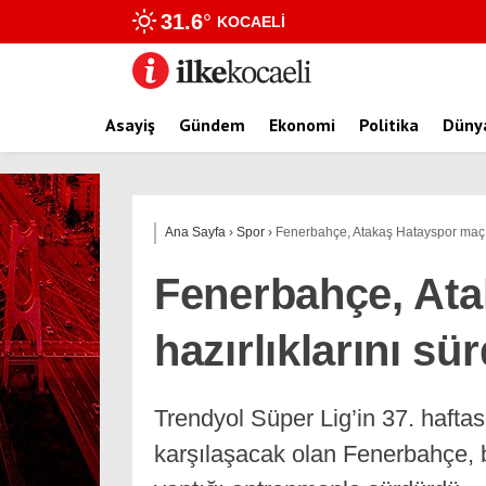
31.6
°
KOCAELI
Asayiş
Gündem
Ekonomi
Politika
Düny
Ana Sayfa
›
Spor
›
Fenerbahçe, Atakaş Hatayspor maçı 
Fenerbahçe, Ata
hazırlıklarını sü
Trendyol Süper Lig’in 37. haft
karşılaşacak olan Fenerbahçe, b