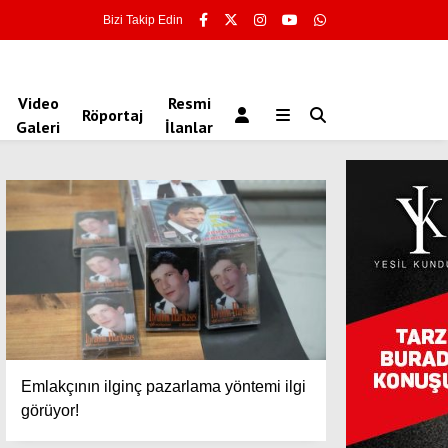
Bizi Takip Edin
Video
Resmi
Röportaj
Galeri
İlanlar
Emlakçının ilginç pazarlama yöntemi ilgi
görüyor!