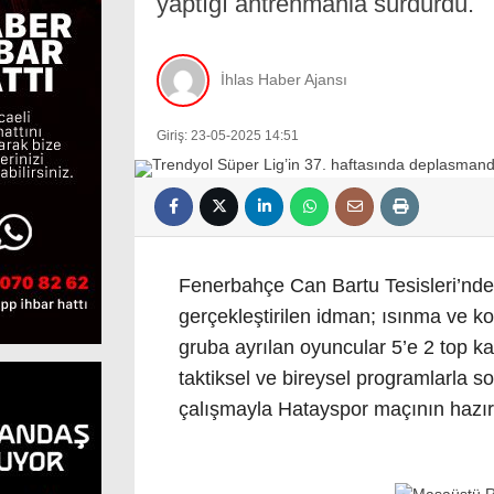
yaptığı antrenmanla sürdürdü.
İhlas Haber Ajansı
Giriş: 23-05-2025 14:51
Fenerbahçe Can Bartu Tesisleri’nde
gerçekleştirilen idman; ısınma ve k
gruba ayrılan oyuncular 5’e 2 top 
taktiksel ve bireysel programlarla so
çalışmayla Hatayspor maçının hazır